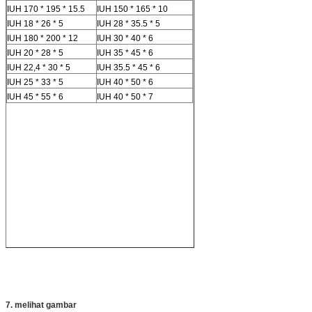
IUH 170 * 195 * 15.5
IUH 150 * 165 * 10
IUH 18 * 26 * 5
IUH 28 * 35.5 * 5
IUH 180 * 200 * 12
IUH 30 * 40 * 6
IUH 20 * 28 * 5
IUH 35 * 45 * 6
IUH 22,4 * 30 * 5
IUH 35.5 * 45 * 6
IUH 25 * 33 * 5
IUH 40 * 50 * 6
IUH 45 * 55 * 6
IUH 40 * 50 * 7
7. melihat gambar