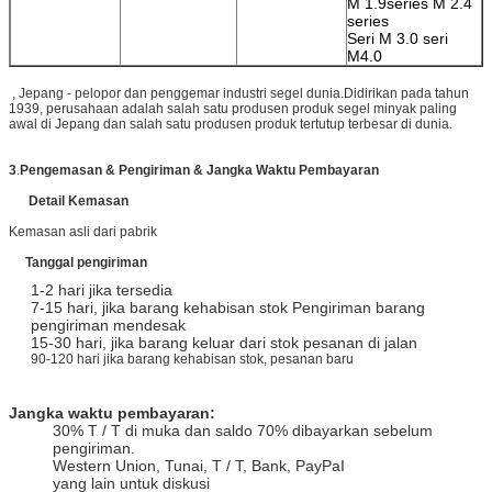
M 1.9series M 2.4
series
Seri M 3.0 seri
M4.0
, Jepang - pelopor dan penggemar industri segel dunia.Didirikan pada tahun
1939, perusahaan adalah salah satu produsen produk segel minyak paling
awal di Jepang dan salah satu produsen produk tertutup terbesar di dunia.
3
.
Pengemasan & Pengiriman & Jangka Waktu Pembayaran
Detail Kemasan
Kemasan asli dari pabrik
Tanggal pengiriman
1-2 hari jika tersedia
7-15 hari, jika barang kehabisan stok Pengiriman barang
pengiriman mendesak
15-30 hari, jika barang keluar dari stok pesanan di jalan
90-120 hari jika barang kehabisan stok, pesanan baru
Jangka waktu pembayaran:
30% T / T di muka dan saldo 70% dibayarkan sebelum
pengiriman.
Western Union, Tunai, T / T, Bank, PayPaI
yang lain untuk diskusi