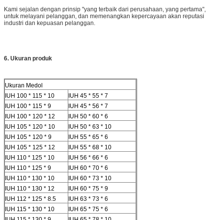
Kami sejalan dengan prinsip "yang terbaik dari perusahaan, yang pertama",
untuk melayani pelanggan, dan memenangkan kepercayaan akan reputasi
industri dan kepuasan pelanggan.
6. Ukuran produk
Ukuran Medol
IUH 100 * 115 * 10
IUH 45 * 55 * 7
IUH 100 * 115 * 9
IUH 45 * 56 * 7
IUH 100 * 120 * 12
IUH 50 * 60 * 6
IUH 105 * 120 * 10
IUH 50 * 63 * 10
IUH 105 * 120 * 9
IUH 55 * 65 * 6
IUH 105 * 125 * 12
IUH 55 * 68 * 10
IUH 110 * 125 * 10
IUH 56 * 66 * 6
IUH 110 * 125 * 9
IUH 60 * 70 * 6
IUH 110 * 130 * 10
IUH 60 * 73 * 10
IUH 110 * 130 * 12
IUH 60 * 75 * 9
IUH 112 * 125 * 8.5
IUH 63 * 73 * 6
IUH 115 * 130 * 10
IUH 65 * 75 * 6
IUH 115 * 130 * 9
IUH 65 * 78 * 10