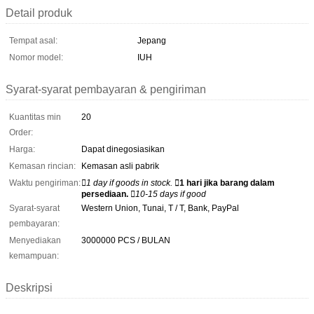
Detail produk
Tempat asal:
Jepang
Nomor model:
IUH
Syarat-syarat pembayaran & pengiriman
Kuantitas min
20
Order:
Harga:
Dapat dinegosiasikan
Kemasan rincian:
Kemasan asli pabrik
Waktu pengiriman:
1 day if goods in stock.
1 hari jika barang dalam
persediaan.
10-15 days if good
Syarat-syarat
Western Union, Tunai, T / T, Bank, PayPal
pembayaran:
Menyediakan
3000000 PCS / BULAN
kemampuan:
Deskripsi