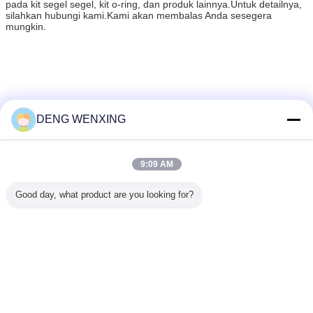
pada kit segel segel, kit o-ring, dan produk lainnya.Untuk detailnya,
silahkan hubungi kami.Kami akan membalas Anda sesegera
mungkin.
segel oli hidrolik
cincin piston silinder hidrolik
Tag:
,
,
ring piston hidrolik
DENG WENXING
Dapatkan Harga Terbaik untuk
9:09 AM
Good day, what product are you looking for?
Karet Polyurethane 12mm
Hydraulic Oil Seal Tahan Panas
Terus
Segel Piston Hidraulik
Lebih