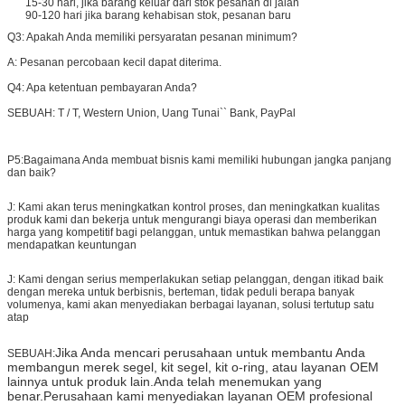
15-30 hari, jika barang keluar dari stok pesanan di jalan
90-120 hari jika barang kehabisan stok, pesanan baru
Q3: Apakah Anda memiliki persyaratan pesanan minimum?
A: Pesanan percobaan kecil dapat diterima.
Q4: Apa ketentuan pembayaran Anda?
SEBUAH:
T / T, Western Union, Uang Tunai`` Bank, PayPal
P5:
Bagaimana Anda membuat bisnis kami memiliki hubungan jangka panjang
dan baik?
J: Kami akan terus meningkatkan kontrol proses, dan meningkatkan kualitas
produk kami dan bekerja untuk mengurangi biaya operasi dan memberikan
harga yang kompetitif bagi pelanggan, untuk memastikan bahwa pelanggan
mendapatkan keuntungan
J: Kami dengan serius memperlakukan setiap pelanggan, dengan itikad baik
dengan mereka untuk berbisnis, berteman, tidak peduli berapa banyak
volumenya, kami akan menyediakan berbagai layanan, solusi tertutup satu
atap
Jika Anda mencari perusahaan untuk membantu Anda
SEBUAH:
membangun merek segel, kit segel, kit o-ring, atau layanan OEM
lainnya untuk produk lain.Anda telah menemukan yang
benar.Perusahaan kami menyediakan layanan OEM profesional