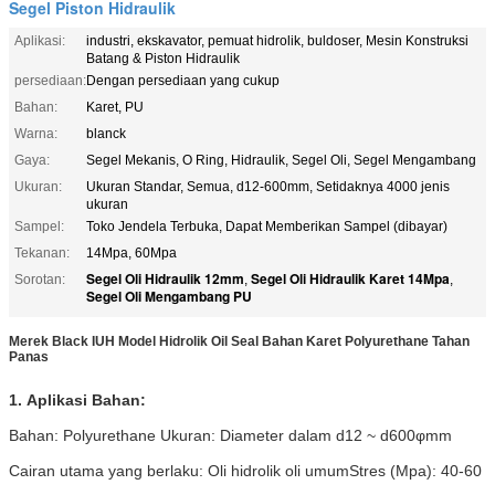
Segel Piston Hidraulik
Aplikasi:
industri, ekskavator, pemuat hidrolik, buldoser, Mesin Konstruksi
Batang & Piston Hidraulik
persediaan:
Dengan persediaan yang cukup
Bahan:
Karet, PU
Warna:
blanck
Gaya:
Segel Mekanis, O Ring, Hidraulik, Segel Oli, Segel Mengambang
Ukuran:
Ukuran Standar, Semua, d12-600mm, Setidaknya 4000 jenis
ukuran
Sampel:
Toko Jendela Terbuka, Dapat Memberikan Sampel (dibayar)
Tekanan:
14Mpa, 60Mpa
Segel Oli Hidraulik 12mm
Segel Oli Hidraulik Karet 14Mpa
Sorotan:
,
,
Segel Oli Mengambang PU
Merek Black IUH Model Hidrolik Oil Seal Bahan Karet Polyurethane Tahan
Panas
1.
Aplikasi
Bahan:
Bahan:
Polyurethane
Ukuran:
Diameter dalam d12 ~ d600φmm
Cairan utama yang berlaku: Oli hidrolik oli umum
Stres (Mpa): 40-60