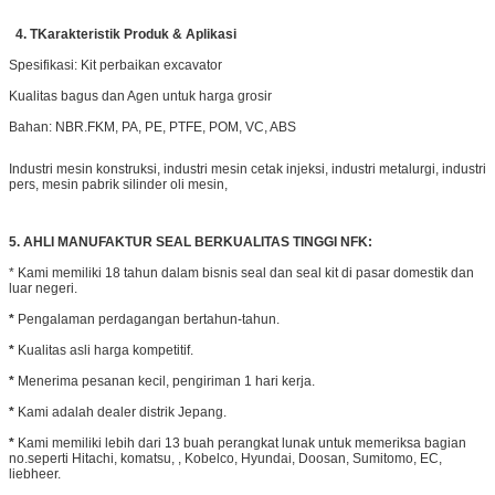
4.
T
Karakteristik Produk & Aplikasi
Spesifikasi: Kit perbaikan excavator
Kualitas bagus dan Agen untuk harga grosir
Bahan: NBR.FKM, PA, PE, PTFE, POM, VC, ABS
Industri mesin konstruksi, industri mesin cetak injeksi, industri metalurgi, industri
pers, mesin pabrik silinder oli mesin,
5. AHLI MANUFAKTUR SEAL BERKUALITAS TINGGI NFK:
* Kami memiliki 18 tahun dalam bisnis seal dan seal kit di pasar domestik dan
luar negeri.
*
Pengalaman perdagangan bertahun-tahun.
*
Kualitas asli harga kompetitif.
*
Menerima pesanan kecil, pengiriman 1 hari kerja.
*
Kami adalah dealer distrik Jepang.
*
Kami memiliki lebih dari 13 buah perangkat lunak untuk memeriksa bagian
no.seperti Hitachi, komatsu, , Kobelco, Hyundai, Doosan, Sumitomo, EC,
liebheer.