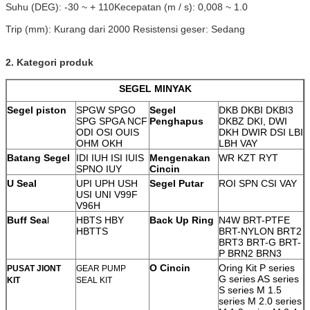
Suhu (DEG): -30 ~ + 110
Kecepatan (m / s): 0,008 ~ 1.0
Trip (mm): Kurang dari 2000 Resistensi geser: Sedang
2. Kategori produk
SEGEL MINYAK
Segel piston
SPGW SPGO
Segel
DKB DKBI DKBI3
SPG SPGA NCF
Penghapus
DKBZ DKI, DWI
ODI OSI OUIS
DKH
DWIR
DSI LBI
OHM OKH
LBH VAY
Batang Segel
IDI IUH ISI IUIS
Mengenakan
WR KZT RYT
SPNO IUY
Cincin
U Seal
UPI UPH USH
Segel Putar
ROI SPN CSI VAY
USI UNI V99F
V96H
Buff Sea
l
HBTS HBY
Back Up Ring
N4W BRT-PTFE
HBTTS
BRT-NYLON
BRT2
BRT3 BRT-G BRT-
P BRN2 BRN3
O Cincin
Oring Kit P series
PUSAT JIONT
GEAR PUMP
G series AS series
KIT
SEAL KIT
S series M 1.5
series M 2.0 series