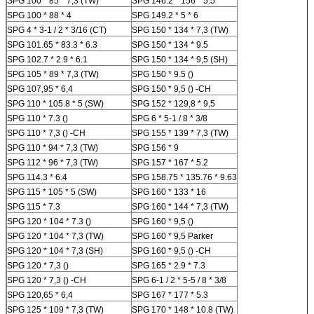
SPG 100 * 85 * 7,3 (TW)
SPG 146.2 * 156 * 5.5
SPG 100 * 88 * 4
SPG 149.2 * 5 * 6
SPG 4 * 3-1 / 2 * 3/16 (CT)
SPG 150 * 134 * 7,3 (TW)
SPG 101.65 * 83.3 * 6.3
SPG 150 * 134 * 9.5
SPG 102.7 * 2.9 * 6.1
SPG 150 * 134 * 9,5 (SH)
SPG 105 * 89 * 7,3 (TW)
SPG 150 * 9.5 ()
SPG 107,95 * 6,4
SPG 150 * 9,5 () -CH
SPG 110 * 105.8 * 5 (SW)
SPG 152 * 129,8 * 9,5
SPG 110 * 7.3 ()
SPG 6 * 5-1 / 8 * 3/8
SPG 110 * 7,3 () -CH
SPG 155 * 139 * 7,3 (TW)
SPG 110 * 94 * 7,3 (TW)
SPG 156 * 9
SPG 112 * 96 * 7,3 (TW)
SPG 157 * 167 * 5.2
SPG 114.3 * 6.4
SPG 158.75 * 135.76 * 9.63
SPG 115 * 105 * 5 (SW)
SPG 160 * 133 * 16
SPG 115 * 7.3
SPG 160 * 144 * 7,3 (TW)
SPG 120 * 104 * 7.3 ()
SPG 160 * 9,5 ()
SPG 120 * 104 * 7,3 (TW)
SPG 160 * 9,5 Parker
SPG 120 * 104 * 7,3 (SH)
SPG 160 * 9,5 () -CH
SPG 120 * 7,3 ()
SPG 165 * 2.9 * 7.3
SPG 120 * 7,3 () -CH
SPG 6-1 / 2 * 5-5 / 8 * 3/8
SPG 120,65 * 6,4
SPG 167 * 177 * 5.3
SPG 125 * 109 * 7,3 (TW)
SPG 170 * 148 * 10.8 (TW)