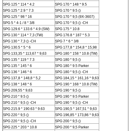
SPG 125 * 114 * 4.2
SPG 170 * 148 * 9.5
SPG 125 * 2.9 * 7.3
SPG 170 * 9.5 ()
SPG 125 * 98 * 16
SPG 170 * 9,5 (9X-3607)
SPG 5 * 4-1 / 8 * 3/8
SPG 170 * 9,5 () -CH
SPG 129.6 * 133.6 * 4.9 (SW)
SPG 175 * 10.8
SPG 130 * 114 * 7,3 (TW)
SPG 176.8 * 187 * 5.3
SPG 130 * 7,3 () -CH
SPG 7 * 6 * 3/8
SPG 130.5 * 5 * 6
SPG 177,8 * 154,8 * 15,98
SPG 133,35 * 113,67 * 9,63
SPG 180 * 158 * 10.8 (TW)
SPG 135 * 119 * 7.3
SPG 180 * 9,5 ()
SPG 135 * 145 * 6
SPG 180 * 9.5 Parker
SPG 136 * 146 * 6
SPG 180 * 9,5 () -CH
SPG 137,8 * 148,8 * 5,2
SPG 184,15 * 161,16 * 9,63
SPG 138 * 148 * 6
SPG 190 * 168 * 10.8 (TW)
SPG 209,55 * 9,63
SPG 190 * 9,5 ()
SPG 210 * 9.5 ()
SPG 190 * 9.5 Parker
SPG 210 * 9,5 () -CH
SPG 190 * 9,5 () -CH
SPG 215.9 * 190.63 * 9.63
SPG 190,5 * 167,51 * 9,63
SPG 220 * 9,5 ()
SPG 196,85 * 173,86 * 9,63
SPG 220 * 9,5 () -CH
SPG 200 * 9,5 ()
SPG 225 * 203 * 10.8
SPG 200 * 9,5 Parker