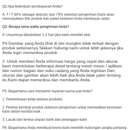
Q2:
Apa ketentuan pembayaran Anda?
A: T / T 30% sebagai deposit, dan 70% sebelum pengiriman.Kami akan
menunjukkan foto produk dan paket sebelum Anda membayar saldo.
Q3: Berapa lama waktu pengiriman Anda?
A: Umumnya dibutuhkan 1-2 hari jika kami memiliki stok.
P4:
Gambar yang Anda lihat di sini mungkin tidak terkait dengan
produk sebenarnya.Silakan hubungi kami untuk lebih jelasnya jika
Anda ingin memeriksa produk.
J: Untuk memberi Anda informasi harga yang cepat dan akurat,
kami memerlukan beberapa detail tentang mesin mesin / aplikasi
dan nomor bagian dari suku cadang yang Anda inginkan.Dan,
ukuran dan gambar akan lebih baik jika Anda tidak yakin tentang
itu.Kami dapat memeriksa dan membantu Anda.
P5:
Bagaimana cara menjamin layanan purna jual Anda?
1. Pemeriksaan ketat selama produksi
2. Periksa kembali produk sebelum pengiriman untuk memastikan kemasan
kami dalam kondisi baik
3. Lacak dan terima umpan balik dari pelanggan kami
P6:
Bagaimana Anda membuat bisnis kami memiliki hubungan jangka panjang