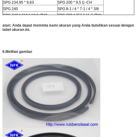
SPG 234,95 * 9,63
SPG 200 * 9,5 () -CH
SPG 240
SPG 8-1 / 4 * 7-1 / 4 * 3/8
SPG 240 * 218 * 10.8 (TW)
SPG 280 * 256 * 11.7 (TW)
SPG 254 * 225.55 * 17.53
SPG 30 * 20.5 * 4.3 (TW)
atan: Anda dapat meminta kami ukuran yang Anda butuhkan sesuai dengan
SPG 270 * 246 * 11,7 (TW)
tabel ukuran ini.
6
.Melihat gambar