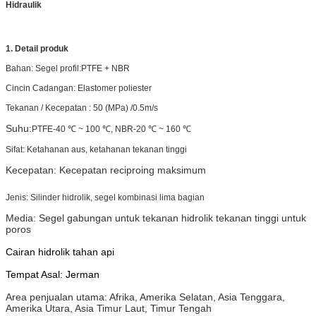
Hidraulik
1. Detail produk
Bahan: Segel profil:
PTFE + NBR
Cincin Cadangan: Elastomer poliester
Tekanan /
Kecepatan
:
50 (MPa) /0.5m/s
Suhu:
PTFE-40 ℃ ~ 100 ℃, NBR-20 ℃ ~ 160 ℃
Sifat: Ketahanan aus, ketahanan tekanan tinggi
Kecepatan: Kecepatan reciproing maksimum
Jenis: Silinder hidrolik, segel kombinasi lima bagian
Media:
Segel gabungan untuk tekanan hidrolik tekanan tinggi untuk
poros
Cairan hidrolik tahan api
Tempat Asal: Jerman
Area penjualan utama: Afrika, Amerika Selatan, Asia Tenggara,
Amerika Utara, Asia Timur Laut, Timur Tengah