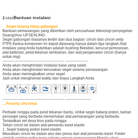
Bantuan instalasi
2.
saya
....
Segel batang hidup gabungan
Bantuan pemasangan yang diberikan oleh perusahaan teknologi penyegelan
Guangzhou UP.SEALING:
Segel gabungan biasanya terdiri dari dua bagian: cincin dan cincin selip
PTFE.Kedua komponen ini dapat dipasang hanya dalam tiga langkah.Alat
instalasi yang Anda butuhkan adalah bushing fleksibel, kerucut pemosisian,
alat kalibrasi, pelat tekanan tambahan, dan alat pengenalan cincin (hanya
untuk ring)
-------------------------------------------------- -------------------
Anda akan menghindari instalasi base yang salah.
Anda akan menghindari kerusakan segel selama pemasangan
Anda akan meningkatkan umur segel
Jadi untuk menghemat waktu dan biaya Langkah Anda
-------------------------------------------------- ---------------------
... Pasang cincinnya
Perbaiki rongga pada pelat tekanan bantu, Untuk segel batang piston, bahan
penyegel yang berbeda memerlukan alat pemasangan yang berbeda.
Tempatkan set desa tirus pada rongga
Tekan cincin ke dalam alat pemandu karet elastis
1. Segel batang piston karet elastis
Masukkan cincin ke dalam alur dan peras dari alat pemandu karet. Folder