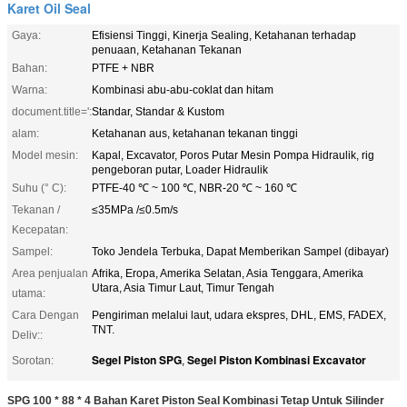
Karet Oil Seal
Gaya:
Efisiensi Tinggi, Kinerja Sealing, Ketahanan terhadap
penuaan, Ketahanan Tekanan
Bahan:
PTFE + NBR
Warna:
Kombinasi abu-abu-coklat dan hitam
document.title=':
Standar, Standar & Kustom
alam:
Ketahanan aus, ketahanan tekanan tinggi
Model mesin:
Kapal, Excavator, Poros Putar Mesin Pompa Hidraulik, rig
pengeboran putar, Loader Hidraulik
Suhu (° C):
PTFE-40 ℃ ~ 100 ℃, NBR-20 ℃ ~ 160 ℃
Tekanan /
≤35MPa /≤0.5m/s
Kecepatan:
Sampel:
Toko Jendela Terbuka, Dapat Memberikan Sampel (dibayar)
Area penjualan
Afrika, Eropa, Amerika Selatan, Asia Tenggara, Amerika
Utara, Asia Timur Laut, Timur Tengah
utama:
Cara Dengan
Pengiriman melalui laut, udara ekspres, DHL, EMS, FADEX,
TNT.
Deliv::
Segel Piston SPG
Segel Piston Kombinasi Excavator
Sorotan:
,
SPG 100 * 88 * 4 Bahan Karet Piston Seal Kombinasi Tetap Untuk Silinder