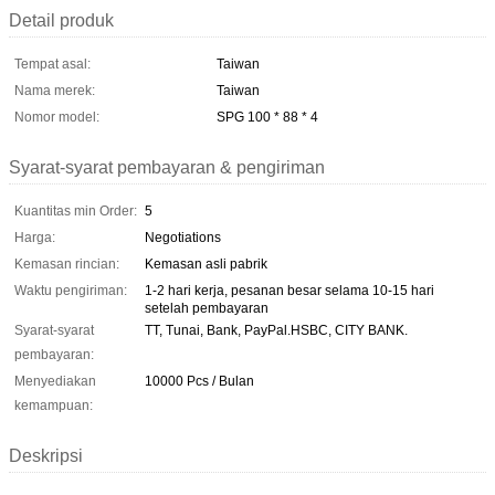
Detail produk
Tempat asal:
Taiwan
Nama merek:
Taiwan
Nomor model:
SPG 100 * 88 * 4
Syarat-syarat pembayaran & pengiriman
Kuantitas min Order:
5
Harga:
Negotiations
Kemasan rincian:
Kemasan asli pabrik
Waktu pengiriman:
1-2 hari kerja, pesanan besar selama 10-15 hari
setelah pembayaran
Syarat-syarat
TT, Tunai, Bank, PayPal.HSBC, CITY BANK.
pembayaran:
Menyediakan
10000 Pcs / Bulan
kemampuan:
Deskripsi