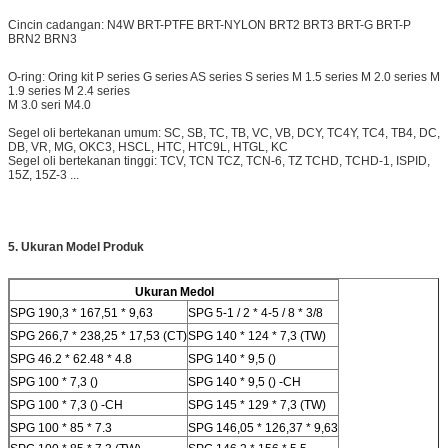
Cincin cadangan: N4W BRT-PTFE BRT-NYLON BRT2 BRT3 BRT-G BRT-P
BRN2 BRN3
O-ring: Oring kit P series G series AS series S series M 1.5 series M 2.0 series M
1.9 series M 2.4 series
M 3.0 seri M4.0
Segel oli bertekanan umum: SC, SB, TC, TB, VC, VB, DCY, TC4Y, TC4, TB4, DC,
DB, VR, MG, OKC3, HSCL, HTC, HTC9L, HTGL, KC
Segel oli bertekanan tinggi: TCV, TCN TCZ, TCN-6, TZ TCHD, TCHD-1, ISPID,
15Z, 15Z-3 ...
5. Ukuran Model Produk
Ukuran Medol
SPG 190,3 * 167,51 * 9,63
SPG 5-1 / 2 * 4-5 / 8 * 3/8
SPG 266,7 * 238,25 * 17,53 (CT)
SPG 140 * 124 * 7,3 (TW)
SPG 46.2 * 62.48 * 4.8
SPG 140 * 9,5 ()
SPG 100 * 7,3 ()
SPG 140 * 9,5 () -CH
SPG 100 * 7,3 () -CH
SPG 145 * 129 * 7,3 (TW)
SPG 100 * 85 * 7.3
SPG 146,05 * 126,37 * 9,63