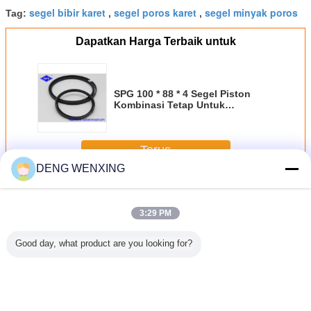
segel bibir karet
segel poros karet
segel minyak poros
Tag:
,
,
Dapatkan Harga Terbaik untuk
SPG 100 * 88 * 4 Segel Piston
Kombinasi Tetap Untuk
Excavator
Terus
DENG WENXING
Karet Oil Seal
Lebih
3:29 PM
Good day, what product are you looking for?
 Servo
NBR V99F JIS
Segel Debu Karet
Segel Minyak
UPH 
E Segel
B2403 V Ring
Kekuatan Tinggi
Karet Shaft
Pneum
Power
Seal Silinder
Untuk Gerakan
Vertikal,
Rubber Oi
 Tekanan
Hidrolik Segel
Reciproing
Distributor Segel
Cincin Hi
 Untuk
Batang Piston
AR1664F5 DKB
Minyak Cased
Batang P