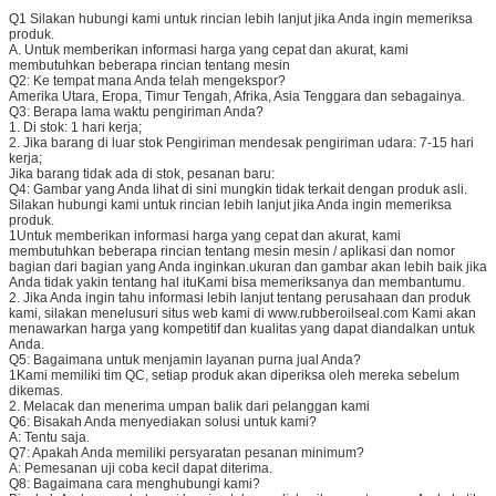
Q1 Silakan hubungi kami untuk rincian lebih lanjut jika Anda ingin memeriksa
produk.
A. Untuk memberikan informasi harga yang cepat dan akurat, kami
membutuhkan beberapa rincian tentang mesin
Q2: Ke tempat mana Anda telah mengekspor?
Amerika Utara, Eropa, Timur Tengah, Afrika, Asia Tenggara dan sebagainya.
Q3: Berapa lama waktu pengiriman Anda?
1. Di stok: 1 hari kerja;
2. Jika barang di luar stok Pengiriman mendesak pengiriman udara:
7-15 hari
kerja;
Jika barang tidak ada di stok, pesanan baru:
Q4: Gambar yang Anda lihat di sini mungkin tidak terkait dengan produk asli.
Silakan hubungi kami untuk rincian lebih lanjut jika Anda ingin memeriksa
produk.
1Untuk memberikan informasi harga yang cepat dan akurat, kami
membutuhkan beberapa rincian tentang mesin mesin / aplikasi dan nomor
bagian dari bagian yang Anda inginkan.ukuran dan gambar akan lebih baik jika
Anda tidak yakin tentang hal ituKami bisa memeriksanya dan membantumu.
2. Jika Anda ingin tahu informasi lebih lanjut tentang perusahaan dan produk
kami, silakan menelusuri situs web kami di www.rubberoilseal.com Kami akan
menawarkan harga yang kompetitif dan kualitas yang dapat diandalkan untuk
Anda.
Q5: Bagaimana untuk menjamin layanan purna jual Anda?
1Kami memiliki tim QC, setiap produk akan diperiksa oleh mereka sebelum
dikemas.
2. Melacak dan menerima umpan balik dari pelanggan kami
Q6: Bisakah Anda menyediakan solusi untuk kami?
A: Tentu saja.
Q7: Apakah Anda memiliki persyaratan pesanan minimum?
A: Pemesanan uji coba kecil dapat diterima.
Q8: Bagaimana cara menghubungi kami?