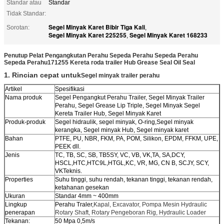
Standar atau
Standar
Tidak Standar:
Segel Minyak Karet Bibir Tiga Kali
Sorotan:
,
Segel Minyak Karet 225255
Segel Minyak Karet 168233
,
Penutup Pelat Pengangkutan Perahu Sepeda Perahu Sepeda Perahu
Sepeda Perahu
171255 Kereta roda trailer Hub Grease Seal Oil Seal
1. Rincian cepat untuk
Segel minyak trailer perahu
Artikel
Spesifikasi
Nama produk
Segel Pengangkut Perahu Trailer, Segel Minyak Trailer
Perahu, Segel Grease Lip Triple, Segel Minyak Segel
Kereta Trailer Hub, Segel Minyak Karet
Produk-produk
Segel hidraulik, segel minyak, O-ring,
Segel minyak
kerangka, Segel minyak Hub, Segel minyak karet
Bahan
PTFE, PU, NBR, FKM, PA, POM, Silikon, EPDM, FFKM, UPE,
PEEK dll.
Jenis
TC, TB, SC, SB, TB5SY, VC, VB, VK,TA, SA
,
DCY,
HSCL,HTC,HTC9L,HTGL,KC, VR, MG, CN B, SCJY, SCY,
VK
Teknis.
Properties
Suhu tinggi, suhu rendah, tekanan tinggi, tekanan rendah,
ketahanan gesekan
Ukuran
Standar 4mm ~ 400mm
Lingkup
Perahu Traler,
Kapal, Excavator, Pompa Mesin Hydraulic
penerapan
Rotary Shaft, Rotary Pengeboran Rig, Hydraulic Loader
Tekanan:
50 Mpa 0,5m/s