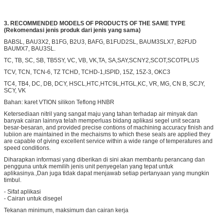
NFK58856
1.719"
2.565"
8482109000
3. RECOMMENDED MODELS OF PRODUCTS OF THE SAME TYPE
(Rekomendasi jenis produk dari jenis yang sama)
BABSL, BAU3X2, B1FG, B2U3, BAFG, B1FUD2SL, BAUM3SLX7, B2FUD
BAUMX7, BAU3SL.
TC, TB, SC, SB, TB5SY, VC, VB, VK,TA, SA,SAY,SCNY2,SCOT,SCOTPLUS
TCV, TCN, TCN-6, TZ TCHD, TCHD-1,ISPID, 15Z, 15Z-3, OKC3
TC4, TB4, DC, DB, DCY, HSCL,HTC,HTC9L,HTGL,KC, VR, MG, CN B, SCJY,
SCY, VK
Bahan: karet VTION silikon Teflong HNBR
Ketersediaan nitril yang sangat maju yang tahan terhadap air minyak dan
banyak cairan lainnya telah memperluas bidang aplikasi segel unit secara
besar-besaran, and provided precise contions of machining accuracy finish and
lubiion are maintained in the mechaisms to which these seals are applied they
are capable of giving excellent service within a wide range of temperatures and
speed conditions.
Diharapkan informasi yang diberikan di sini akan membantu perancang dan
pengguna untuk memilih jenis unit penyegelan yang tepat untuk
aplikasinya.,Dan juga tidak dapat menjawab setiap pertanyaan yang mungkin
timbul.
- Sifat aplikasi
- Cairan untuk disegel
Tekanan minimum, maksimum dan cairan kerja