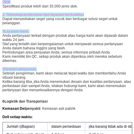
OEM
Spesifikasi produk lebih dari 35.000 jenis stok.
2. Teknologi profesional dan layanan berkualitas
Dapat menyediakan segel yang cocok dan berbagai solusi segel untuk
pelanggan.
3Layanan kami.
Anda pertanyaan terkait dengan produk atau harga kami akan dijawab dalam
waktu 24 jam.
Staf yang terlatih dan berpengalaman untuk menjawab semua pertanyaan
Anda dalam bahasa Inggris yang fasih.
Perlindungan area penjualan Anda, semua informasi pribadi Anda.
Kami memiliki tim QC, setiap produk akan diperiksa oleh mereka sebelum
dikemas.
4Setelah pelayanan.
Setelah pengiriman, kami akan melacak tepat waktu dan memberitahu Anda
situasi barang.
Ketika barang tiba, jika Anda menemukan desain dan kualitas pertanyaan, atau
perbedaan dari sampel Anda, silakan hubungi kami, kami akan menemukan
pertanyaan dan menyelesaikannya dengan Anda.
6Logistik dan Transportasi
Kemasan Det
penyakit
: Kemasan asli pabrik
Dell setiap waktu:
Jumlah ((Bagian)
dalam persediaan
jika barang tidak ada di s