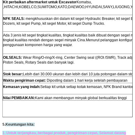
Kit perbaikan aftermarket untuk Excavator
Komatsu,
,HITACHI,KOBELCO,SUMITOMO,KATO,DAEWOO,HYUNDAI,SANY,LIUGONG,YUCHA
NFK SEALS:
mengkhususkan diri dalam kit segel Hydraulic Breaker, kit segel Exc
Dozers, kit segel Pump, kit segel Motor, kit segel Dump Trucks.
Ada 3 jenis kit segel tingkat kualitas, tingkat kualitas baik dibuat dengan segel
tingkat kualitas rendah dengan segel minyak Cina.Menurut pelanggan konfiguras
penggunaan komponen harga yang wajar.
OILSEALS:
Wear Ring/O-ring/X-ring, Center Swing seal ((ROI /SWR), Track adjus
Piston Seals, Rotary Seals dan banyak lagi.
Stok besar:
Lebih dari 30.000 ukuran dan lebih dari 10 juta potongan dalam stok
Waktu pengiriman cepat:
Diposting dalam 1 hari kerja setelah pembayaran
Kemasan yang indah:
Setiap kit untuk setiap kotak kemasan, NFK Brand kantong
Nilai PEMBAIKAN:
Kami akan membangun minyak global berkualitas tinggi
5.
Keuntungan kita:
1. Untuk terjangkau, berbagai produk, pengiriman cepat, Selamat datang