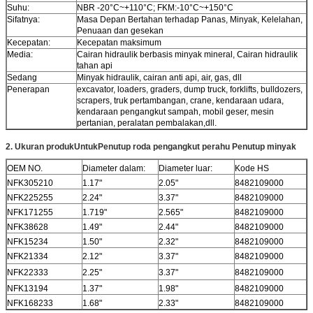
Suhu:
NBR -20°C~+110°C; FKM:-10°C~+150°C
Sifatnya:
Masa Depan Bertahan terhadap Panas, Minyak, Kelelahan,
Penuaan dan gesekan
Kecepatan:
Kecepatan maksimum
Media:
Cairan hidraulik berbasis minyak mineral, Cairan hidraulik
tahan api
Sedang
Minyak hidraulik, cairan anti api, air, gas, dll
Penerapan
excavator, loaders, graders, dump truck, forklifts, bulldozers,
scrapers, truk pertambangan, crane, kendaraan udara,
kendaraan pengangkut sampah, mobil geser, mesin
pertanian, peralatan pembalakan,dll.
2. Ukuran produk
Untuk
Penutup roda pengangkut perahu Penutup minyak
OEM NO.
Diameter dalam:
Diameter luar:
Kode HS
NFK305210
1.17"
2.05"
8482109000
NFK225255
2.24"
3.37"
8482109000
NFK171255
1.719"
2.565"
8482109000
NFK38628
1.49"
2.44"
8482109000
NFK15234
1.50"
2.32"
8482109000
NFK21334
2.12"
3.37"
8482109000
NFK22333
2.25"
3.37"
8482109000
NFK13194
1.37"
1.98"
8482109000
NFK168233
1.68"
2.33"
8482109000