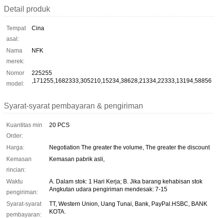
Detail produk
Tempat
Cina
asal:
Nama
NFK
merek:
Nomor
225255
,171255,1682333,305210,15234,38628,21334,22333,13194,58856
model:
Syarat-syarat pembayaran & pengiriman
Kuantitas min
20 PCS
Order:
Harga:
Negotiation The greater the volume, The greater the discount
Kemasan
Kemasan pabrik asli,
rincian:
Waktu
A. Dalam stok: 1 Hari Kerja; B. Jika barang kehabisan stok
Angkutan udara pengiriman mendesak: 7-15
pengiriman:
Syarat-syarat
TT, Western Union, Uang Tunai, Bank, PayPal.HSBC, BANK
KOTA.
pembayaran: