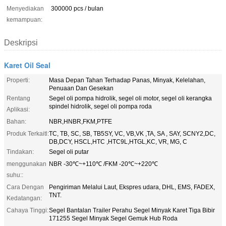
Menyediakan
300000 pcs / bulan
kemampuan:
Deskripsi
Karet Oil Seal
Properti:
Masa Depan Tahan Terhadap Panas, Minyak, Kelelahan,
Penuaan Dan Gesekan
Rentang
Segel oli pompa hidrolik, segel oli motor, segel oli kerangka
spindel hidrolik, segel oli pompa roda
Aplikasi:
Bahan:
NBR,HNBR,FKM,PTFE
Produk Terkaitl:
TC, TB, SC, SB, TB5SY, VC, VB,VK ,TA, SA , SAY, SCNY2,DC,
DB,DCY, HSCL,HTC ,HTC9L,HTGL,KC, VR, MG, C
Tindakan:
Segel oli putar
menggunakan
NBR -30℃~+110℃ /FKM -20℃~+220℃
suhu::
Cara Dengan
Pengiriman Melalui Laut, Ekspres udara, DHL, EMS, FADEX,
TNT.
Kedatangan:
Cahaya Tinggi:
Segel Bantalan Trailer Perahu Segel Minyak Karet Tiga Bibir
171255 Segel Minyak Segel Gemuk Hub Roda