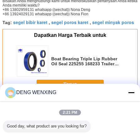
Bisakah Anda menghubungi kami untuk mendiskusikan pertanyaan Anda ketika
Anda memiliki waktu?
+86 13802959131 whatsapp ((wechat)) Nona Deng
+86 13924029131 whatsapp ((wechat)) Nona Fion
segel bibir karet
segel poros karet
segel minyak poros
Tag:
,
,
Dapatkan Harga Terbaik untuk
Boat Bearing Triple Lip Rubber
Oil Seal 225255 168233 Trailer
Wheel Hub Segel Gemuk
Terus
DENG WENXING
Karet Oil Seal
Lebih
2:21 PM
Good day, what product are you looking for?
 Servo
NBR V99F JIS
Segel Debu Karet
Segel Minyak
UPH 