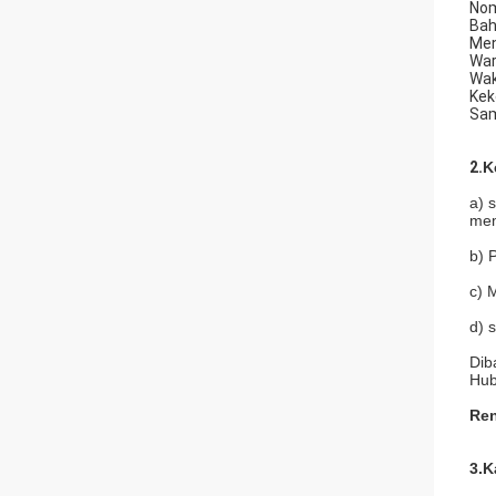
Nom
Bah
Men
War
Wak
Kek
Sam
2.
K
a) 
mem
b) 
c) 
d) 
Dib
Hub
Ren
3.
K