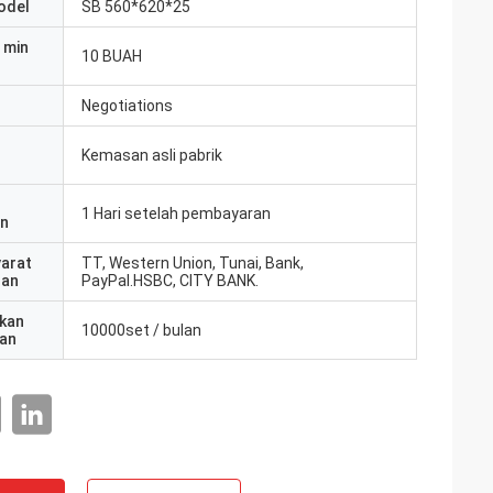
odel
SB 560*620*25
 min
10 BUAH
Negotiations
Kemasan asli pabrik
1 Hari setelah pembayaran
an
yarat
TT, Western Union, Tunai, Bank,
ran
PayPal.HSBC, CITY BANK.
kan
10000set / bulan
an