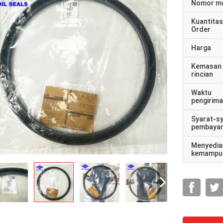
Nomor m
Kuantitas
Order
Harga
Kemasan
rincian
Waktu
pengirim
Syarat-s
pembaya
Menyedia
kemampu