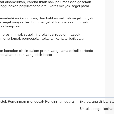
pat dihancurkan, karena tidak baik pelumas dan gesekan
ggunakan polyurethane atau karet minyak segel pada
 menyebabkan kebocoran, dan bahkan seluruh segel minyak
e segel minyak, lembut, menyebabkan gerakan minyak
tas kompresi.
presi minyak segel, ring ekstrusi repelent, aspek
monia lemak penyegelan tekanan kerja terbaik dalam
an bantalan cincin dalam peran yang sama sekali berbeda,
 menahan beban yang lebih besar
di stok Pengiriman mendesak Pengiriman udara
jika barang di luar s
Untuk dinegosiasika