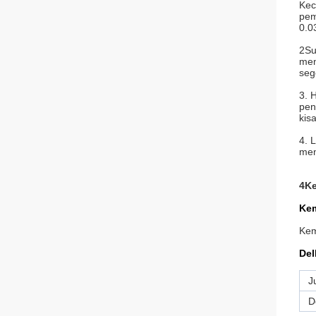
Kec
pem
0.0
2Su
men
seg
3. 
pen
kis
4. 
men
4Ke
Ke
Kem
Del
J
D