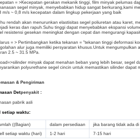
epatan = >Kecepatan gerakan mekanik tinggi, film minyak pelumas da
anasan segel minyak, menyebabkan hidup sangat berkurang,kami men
3 m/s ~ 0,8 m/s kecepatan dalam lingkup pekerjaan yang baik
hu rendah akan menurunkan elastisitas segel poliuretan atau karet,
jadi keras dan rapuh.Suhu tinggi dapat menyebabkan ekspansi volum
el resistensi gesekan meningkat dengan cepat dan mengurangi kapasi
Harus = > Pertimbangkan ketika tekanan = "tekanan tinggi deformasi kom
golahan alur juga memiliki persyaratan khusus.Untuk mengumpulkan a
aran 2.5 ~ 31.5 MPa.
Load=>silinder minyak dapat menahan beban yang lebih besar, segel d
yarankan polyurethane segel cincin untuk memastikan silinder dapat
masan & Pengiriman
masan Det
penyakit
:
asan pabrik asli
l setiap waktu:
umlah ((Bagian)
dalam persediaan
jika barang tidak ada 
ell setiap waktu (hari)
1-2 hari
7-15 hari