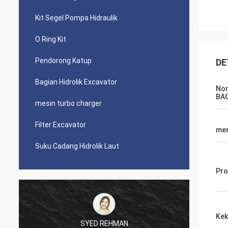
Kit Segel Pompa Hidraulik
O Ring Kit
Pendorong Katup
DE
Bagian Hidrolik Excavator
Nom
BA
mesin turbo charger
Filter Excavator
men
Suku Cadang Hidrolik Laut
Pro
Kek
SYED REHMAN
Mutakilwa Wilson afric