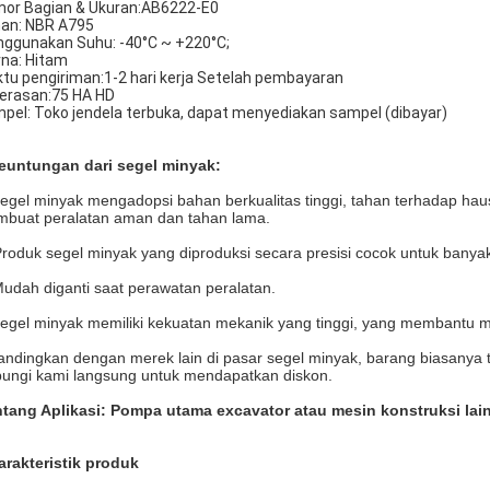
or Bagian & Ukuran:AB6222-E0
an: NBR A795
ggunakan Suhu: -40°C ~ +220°C;
na: Hitam
tu pengiriman:1-2 hari kerja Setelah pembayaran
erasan:75 HA HD
pel: Toko jendela terbuka, dapat menyediakan sampel (dibayar)
euntungan dari segel minyak:
segel minyak mengadopsi bahan berkualitas tinggi, tahan terhadap hau
buat peralatan aman dan tahan lama.
Produk segel minyak yang diproduksi secara presisi cocok untuk banyak
Mudah diganti saat perawatan peralatan.
segel minyak memiliki kekuatan mekanik yang tinggi, yang membantu me
andingkan dengan merek lain di pasar segel minyak, barang biasanya 
ungi kami langsung untuk mendapatkan diskon.
tang Aplikasi: Pompa utama excavator atau mesin konstruksi lai
arakteristik produk