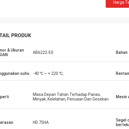
Harga Te
TAIL PRODUK
or & Ukuran
AB6222-E0
Bahan
GIAN
ggunakan suhu
-40 ℃ ~ + 220 ℃;
Rentan
Masa Depan Tahan Terhadap Panas,
perti
Mesin a
Minyak, Kelelahan, Penuaan Dan Gesekan
Segel o
erasan
HD 75HA
bertek
a
Carlo