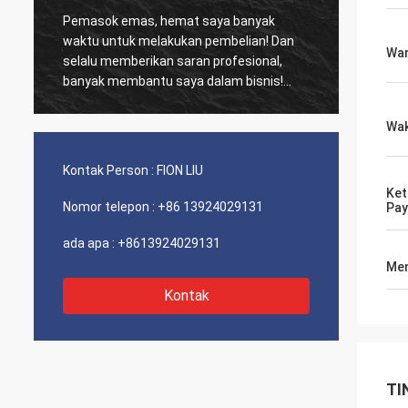
, hemat saya banyak
Pelanggan lama, semuanya masi
lakukan pembelian! Dan
biasa, Produk agensi adalah 100
Wa
ikan saran profesional,
kinerja biaya luar biasa. Pengiriman cepat
ntu saya dalam bisnis!
dan servis yang sangat bagus 
sarankan Layak 5 bintang!
g-barang berkualitas baik,
Wak
pat dan pelayanan yang
aya sarankan. Dapat 5
Kontak Person :
FION LIU
Ket
inggi dan akan menghubungi
Nomor telepon :
+86 13924029131
Pa
nda untuk membeli Lebih
ada apa :
+8613924029131
Men
Kontak
TI