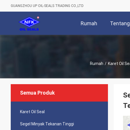
GUANGZHOU UP OIL-SEALS TRADING CO.,LTD
Rumah
Tentang
Rumah
/
Karet Oil Se
Semua Produk
Se
Te
Karet Oil Seal
Segel Minyak Tekanan Tinggi