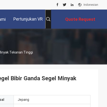
Indonesian
Pertunjukan VR
ami
Quote Request
Suatu
Minyak Tekanan Tinggi
gel Bibir Ganda Segel Minyak
sal
Jepang