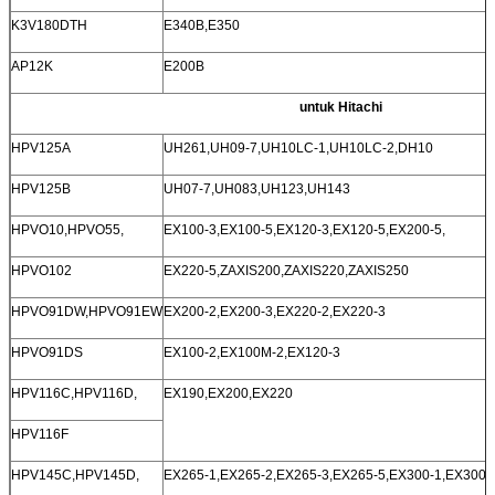
K3V180DTH
E340B,E350
AP12K
E200B
untuk Hitachi
HPV125A
UH261,UH09-7,UH10LC-1,UH10LC-2,DH10
HPV125B
UH07-7,UH083,UH123,UH143
HPVO10,HPVO55,
EX100-3,EX100-5,EX120-3,EX120-5,EX200-5,
HPVO102
EX220-5,ZAXIS200,ZAXIS220,ZAXIS250
HPVO91DW,HPVO91EW
EX200-2,EX200-3,EX220-2,EX220-3
HPVO91DS
EX100-2,EX100M-2,EX120-3
HPV116C,HPV116D,
EX190,EX200,EX220
HPV116F
HPV145C,HPV145D,
EX265-1,EX265-2,EX265-3,EX265-5,EX300-1,EX300-2