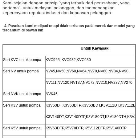
Kami sejalan dengan prinsip "yang terbaik dari perusahaan, yang
pertama", untuk melayani pelanggan, dan memenangkan
kepercayaan reputasi industri dan kepuasan pelanggan.
4.
Pasokan kami meliputi tetapi tidak terbatas pada merek dan model yang
tercantum di bawah ini!
Untuk Kawasaki
Seri KVC untuk pompa
KVC925, KVC932,KVC930
Seri NV untuk pompa
NV45,NV50,NV60,NV64,NV70,NV80,NV84,NV90,
NV111,NV120,NV137,NV172,NV210,NV237,NV270
Seri NVK untuk pompa
NVK45
Seri K3V untuk pompa
K3V63DT,K3V63DTP,K3V63BDT,K3V112DT,K3V112DT
K3V140DT,K3V140DTP,K3V180DT,K3V180DTH,K3V2
Seri K5V untuk pompa
K5V63DTP,K5V70DTP, K5V112DTP,K5V140DTP