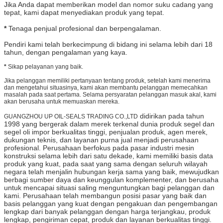
Jika Anda dapat memberikan model dan nomor suku cadang yang
tepat, kami dapat menyediakan produk yang tepat.
*
Tenaga penjual profesional dan berpengalaman.
Pendiri kami telah berkecimpung di bidang ini selama lebih dari 18
tahun, dengan pengalaman yang kaya.
*
Sikap pelayanan yang baik.
Jika pelanggan memiliki pertanyaan tentang produk, setelah kami menerima
dan mengetahui situasinya, kami akan membantu pelanggan memecahkan
masalah pada saat pertama. Selama persyaratan pelanggan masuk akal, kami
akan berusaha untuk memuaskan mereka.
didirikan pada tahun
GUANGZHOU UP OIL-SEALS TRADING CO.,LTD
1998 yang bergerak dalam merek terkenal dunia produk segel dan
segel oli impor berkualitas tinggi, penjualan produk, agen merek,
dukungan teknis, dan layanan purna jual menjadi perusahaan
profesional. Perusahaan berfokus pada pasar industri mesin
konstruksi selama lebih dari satu dekade, kami memiliki basis data
produk yang kuat, pada saat yang sama dengan seluruh wilayah
negara telah menjalin hubungan kerja sama yang baik, mewujudkan
berbagi sumber daya dan keunggulan komplementer, dan berusaha
untuk mencapai situasi saling menguntungkan bagi pelanggan dan
kami. Perusahaan telah membangun posisi pasar yang baik dan
basis pelanggan yang kuat dengan pengakuan dan pengembangan
lengkap dari banyak pelanggan dengan harga terjangkau, produk
lengkap, pengiriman cepat, produk dan layanan berkualitas tinggi.