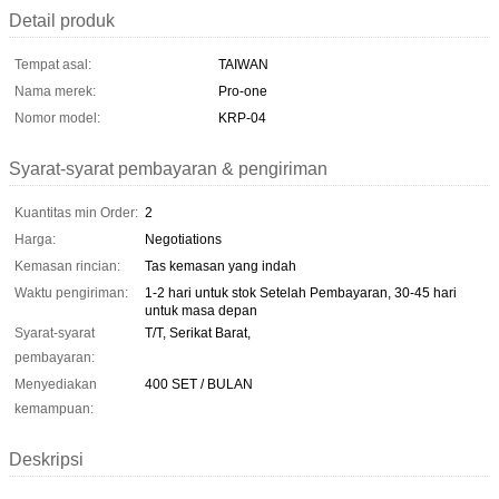
Detail produk
Tempat asal:
TAIWAN
Nama merek:
Pro-one
Nomor model:
KRP-04
Syarat-syarat pembayaran & pengiriman
Kuantitas min Order:
2
Harga:
Negotiations
Kemasan rincian:
Tas kemasan yang indah
Waktu pengiriman:
1-2 hari untuk stok Setelah Pembayaran, 30-45 hari
untuk masa depan
Syarat-syarat
T/T, Serikat Barat,
pembayaran:
Menyediakan
400 SET / BULAN
kemampuan:
Deskripsi