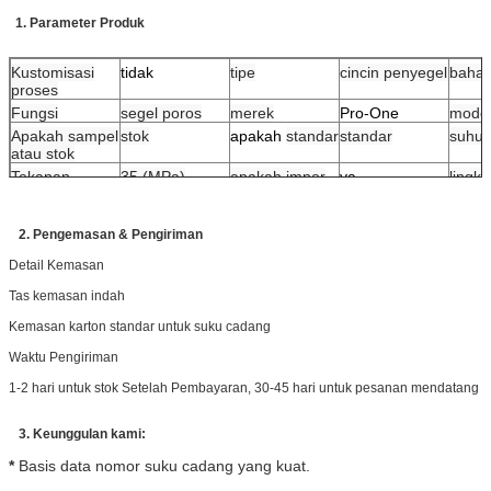
1. Parameter Produk
Kustomisasi
tidak
tipe
cincin penyegel
baha
proses
Fungsi
segel poros
merek
Pro-One
mode
Apakah sampel
stok
apakah
standar
standar
suhu
atau stok
Tekanan
35 (MPa)
apakah impor
ya
lingku
penggunaan
Properti
ketahanan aus,
ketahanan
2. Pengemasan & Pengiriman
korosi
Detail Kemasan
Tas kemasan indah
Kemasan karton standar untuk suku cadang
Waktu Pengiriman
1-2 hari untuk stok
Setelah Pembayaran
, 30-45 hari untuk pesanan mendatang
3. Keunggulan kami:
*
Basis data nomor suku cadang yang kuat.