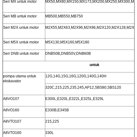
Seri MX untuk motor
MX50,MX80,MX150,MX173,MX200,MX250,MX300,MX
Seri MB untuk motor
MB500,MB550,MB750
Seri M2X untuk motor
M2X55,M2X63,M2X96,M2X96,M2X120,M2X128,M2X1
Seri M5X untuk motor
M5X130,M5X160,M5X180
Seri DNB untuk motor
DNB50B,DNB50V,DNB60B
untuk
pompa utama untuk
12G,14G,15G,16G,120G,140G,140H
ekskavator
320C,215,225,235,245,AP12,SBS80,SBS120
A8VO107
E300L,E320L,E322L,E325L,E329L
A8VO160
E330B,E345B
A8VTO107
215,225
A8VTO160
330L