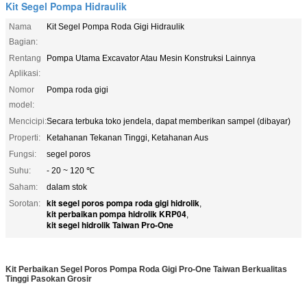
Kit Segel Pompa Hidraulik
Nama
Kit Segel Pompa Roda Gigi Hidraulik
Bagian:
Rentang
Pompa Utama Excavator Atau Mesin Konstruksi Lainnya
Aplikasi:
Nomor
Pompa roda gigi
model:
Mencicipi:
Secara terbuka toko jendela, dapat memberikan sampel (dibayar)
Properti:
Ketahanan Tekanan Tinggi, Ketahanan Aus
Fungsi:
segel poros
Suhu:
- 20 ~ 120 ℃
Saham:
dalam stok
kit segel poros pompa roda gigi hidrolik
Sorotan:
,
kit perbaikan pompa hidrolik KRP04
,
kit segel hidrolik Taiwan Pro-One
Kit Perbaikan Segel Poros Pompa Roda Gigi Pro-One Taiwan Berkualitas
Tinggi Pasokan Grosir