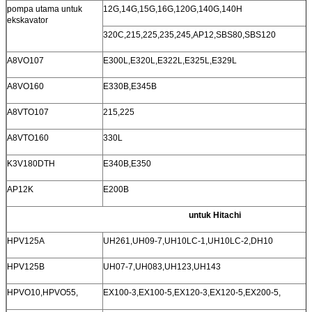
pompa utama untuk
12G,14G,15G,16G,120G,140G,140H
ekskavator
320C,215,225,235,245,AP12,SBS80,SBS120
A8VO107
E300L,E320L,E322L,E325L,E329L
A8VO160
E330B,E345B
A8VTO107
215,225
A8VTO160
330L
K3V180DTH
E340B,E350
AP12K
E200B
untuk Hitachi
HPV125A
UH261,UH09-7,UH10LC-1,UH10LC-2,DH10
HPV125B
UH07-7,UH083,UH123,UH143
HPVO10,HPVO55,
EX100-3,EX100-5,EX120-3,EX120-5,EX200-5,