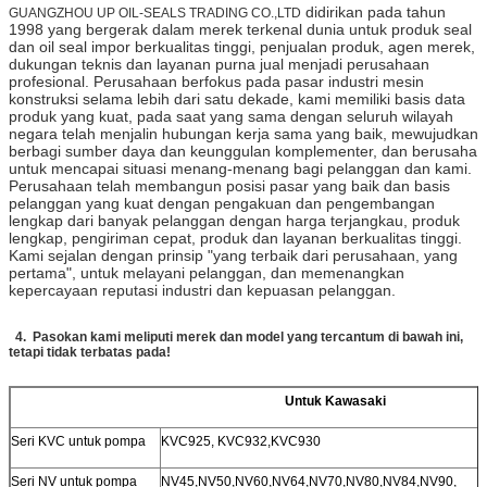
didirikan pada tahun
GUANGZHOU UP OIL-SEALS TRADING CO.,LTD
1998 yang bergerak dalam merek terkenal dunia untuk produk seal
dan oil seal impor berkualitas tinggi, penjualan produk, agen merek,
dukungan teknis dan layanan purna jual menjadi perusahaan
profesional. Perusahaan berfokus pada pasar industri mesin
konstruksi selama lebih dari satu dekade, kami memiliki basis data
produk yang kuat, pada saat yang sama dengan seluruh wilayah
negara telah menjalin hubungan kerja sama yang baik, mewujudkan
berbagi sumber daya dan keunggulan komplementer, dan berusaha
untuk mencapai situasi menang-menang bagi pelanggan dan kami.
Perusahaan telah membangun posisi pasar yang baik dan basis
pelanggan yang kuat dengan pengakuan dan pengembangan
lengkap dari banyak pelanggan dengan harga terjangkau, produk
lengkap, pengiriman cepat, produk dan layanan berkualitas tinggi.
Kami sejalan dengan prinsip "yang terbaik dari perusahaan, yang
pertama", untuk melayani pelanggan, dan memenangkan
kepercayaan reputasi industri dan kepuasan pelanggan.
4.
Pasokan kami meliputi merek dan model yang tercantum di bawah ini,
tetapi tidak terbatas pada!
Untuk Kawasaki
Seri KVC untuk pompa
KVC925, KVC932,KVC930
Seri NV untuk pompa
NV45,NV50,NV60,NV64,NV70,NV80,NV84,NV90,