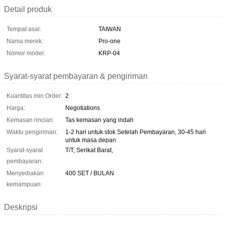
Detail produk
Tempat asal:
TAIWAN
Nama merek:
Pro-one
Nomor model:
KRP-04
Syarat-syarat pembayaran & pengiriman
Kuantitas min Order:
2
Harga:
Negotiations
Kemasan rincian:
Tas kemasan yang indah
Waktu pengiriman:
1-2 hari untuk stok Setelah Pembayaran, 30-45 hari
untuk masa depan
Syarat-syarat
T/T, Serikat Barat,
pembayaran:
Menyediakan
400 SET / BULAN
kemampuan:
Deskripsi