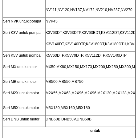
NV111,NV120,NV137,NV172,NV210,NV237,NV270
Seri NVK untuk pompa
NVK45
Seri K3V untuk pompa
K3V63DT,K3V63DTP,K3V63BDT,K3V112DT,K3V112DT
K3V140DT,K3V140DTP,K3V180DT,K3V180DTH,K3V2
Seri K5V untuk pompa
K5V63DTP,K5V70DTP, K5V112DTP,K5V140DTP
Seri MX untuk motor
MX50,MX80,MX150,MX173,MX200,MX250,MX300,MX
Seri MB untuk motor
MB500,MB550,MB750
Seri M2X untuk motor
M2X55,M2X63,M2X96,M2X96,M2X120,M2X128,M2X1
Seri M5X untuk motor
M5X130,M5X160,M5X180
Seri DNB untuk motor
DNB50B,DNB50V,DNB60B
untuk