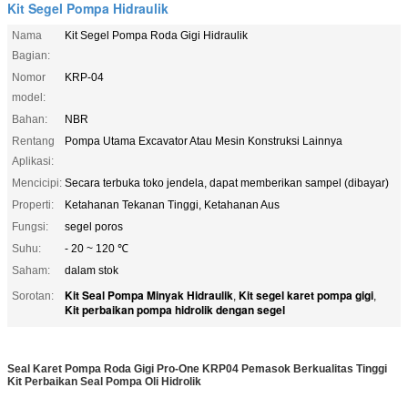
Kit Segel Pompa Hidraulik
Nama
Kit Segel Pompa Roda Gigi Hidraulik
Bagian:
Nomor
KRP-04
model:
Bahan:
NBR
Rentang
Pompa Utama Excavator Atau Mesin Konstruksi Lainnya
Aplikasi:
Mencicipi:
Secara terbuka toko jendela, dapat memberikan sampel (dibayar)
Properti:
Ketahanan Tekanan Tinggi, Ketahanan Aus
Fungsi:
segel poros
Suhu:
- 20 ~ 120 ℃
Saham:
dalam stok
Kit Seal Pompa Minyak Hidraulik
Kit segel karet pompa gigi
Sorotan:
,
,
Kit perbaikan pompa hidrolik dengan segel
Seal Karet Pompa Roda Gigi Pro-One KRP04 Pemasok Berkualitas Tinggi
Kit Perbaikan Seal Pompa Oli Hidrolik