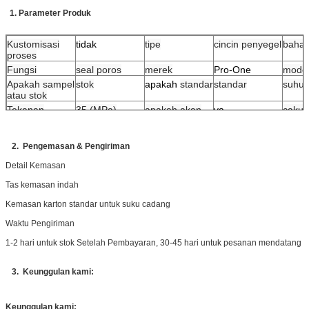
1. Parameter Produk
Kustomisasi
tidak
tipe
cincin penyegel
baha
proses
Fungsi
seal poros
merek
Pro-One
mode
Apakah sampel
stok
apakah
standar
standar
suhu
atau stok
Tekanan
35 (MPa)
apakah akan
ya
caku
penggunaan
diimpor
aplika
Properti
ketahanan aus,
ketahanan
2. Pengemasan & Pengiriman
korosi
Detail Kemasan
Tas kemasan indah
Kemasan karton standar untuk suku cadang
Waktu Pengiriman
1-2 hari untuk stok
Setelah Pembayaran
, 30-45 hari untuk pesanan mendatang
3. Keunggulan kami:
Keunggulan kami: