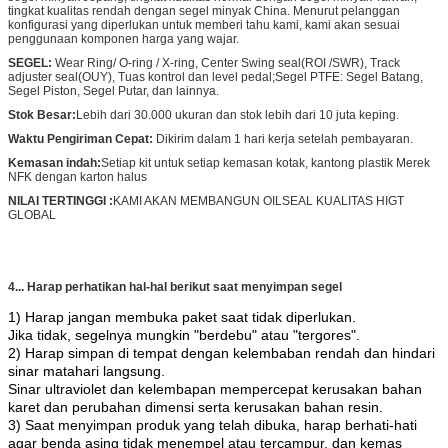
tingkat kualitas rendah dengan segel minyak China. Menurut pelanggan
konfigurasi yang diperlukan untuk memberi tahu kami, kami akan sesuai
penggunaan komponen harga yang wajar.
SEGEL:
Wear Ring/ O-ring / X-ring, Center Swing seal(ROI /SWR), Track
adjuster seal(OUY), Tuas kontrol dan level pedal;Segel PTFE: Segel Batang,
Segel Piston, Segel Putar, dan lainnya.
Stok Besar:
Lebih dari 30.000 ukuran dan stok lebih dari 10 juta keping.
Waktu Pengiriman Cepat:
Dikirim dalam 1 hari kerja setelah pembayaran.
Kemasan indah:
Setiap kit untuk setiap kemasan kotak, kantong plastik Merek
NFK dengan karton halus
NILAI TERTINGGI :
KAMI AKAN MEMBANGUN OILSEAL KUALITAS HIGT
GLOBAL
4... Harap perhatikan hal-hal berikut saat menyimpan segel
1) Harap jangan membuka paket saat tidak diperlukan.
Jika tidak, segelnya mungkin "berdebu" atau "tergores".
2) Harap simpan di tempat dengan kelembaban rendah dan hindari
sinar matahari langsung.
Sinar ultraviolet dan kelembapan mempercepat kerusakan bahan
karet dan perubahan dimensi serta kerusakan bahan resin.
3) Saat menyimpan produk yang telah dibuka, harap berhati-hati
agar benda asing tidak menempel atau tercampur, dan kemas