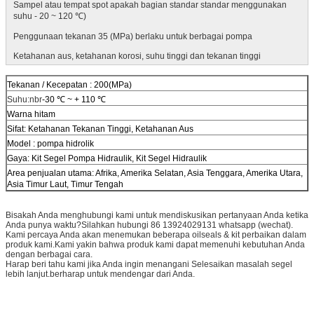
Sampel atau tempat spot apakah bagian standar standar menggunakan
suhu - 20 ~ 120 ℃)
Penggunaan tekanan 35 (MPa) berlaku untuk berbagai pompa
Ketahanan aus, ketahanan korosi, suhu tinggi dan tekanan tinggi
Tekanan / Kecepatan : 200(MPa)
Suhu:nbr
-30 ℃ ~ + 110 ℃
Warna hitam
Sifat: Ketahanan Tekanan Tinggi, Ketahanan Aus
Model : pompa hidrolik
Gaya: Kit Segel Pompa Hidraulik, Kit Segel Hidraulik
Area penjualan utama: Afrika, Amerika Selatan, Asia Tenggara, Amerika Utara,
Asia Timur Laut, Timur Tengah
Bisakah Anda menghubungi kami untuk mendiskusikan pertanyaan Anda ketika
Anda punya waktu?Silahkan hubungi 86 13924029131 whatsapp (wechat).
Kami percaya Anda akan menemukan beberapa oilseals & kit perbaikan dalam
produk kami.Kami yakin bahwa produk kami dapat memenuhi kebutuhan Anda
dengan berbagai cara.
Harap beri tahu kami jika Anda ingin menangani Selesaikan masalah segel
lebih lanjut.berharap untuk mendengar dari Anda.