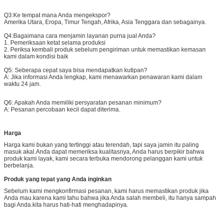
Q3:
Ke tempat mana Anda mengekspor?
Amerika Utara, Eropa, Timur Tengah, Afrika, Asia Tenggara dan sebagainya.
Q4:
Bagaimana cara menjamin layanan purna jual Anda?
1. Pemeriksaan ketat selama produksi
2. Periksa kembali produk sebelum pengiriman untuk memastikan kemasan
kami dalam kondisi baik
Q5: Seberapa cepat saya bisa mendapatkan kutipan?
A: Jika informasi Anda lengkap, kami menawarkan penawaran kami dalam
waktu 24 jam.
Q6: Apakah Anda memiliki persyaratan pesanan minimum?
A: Pesanan percobaan kecil dapat diterima.
Harga
Harga kami bukan yang tertinggi atau terendah, tapi saya jamin itu paling
masuk akal.Anda dapat memeriksa kualitasnya, Anda harus berpikir bahwa
produk kami layak, kami secara terbuka mendorong pelanggan kami untuk
berbelanja.
Produk yang tepat yang Anda inginkan
Sebelum kami mengkonfirmasi pesanan, kami harus memastikan produk jika
Anda mau.karena kami tahu bahwa jika Anda salah membeli, itu hanya sampah
bagi Anda.kita harus hati-hati menghadapinya.