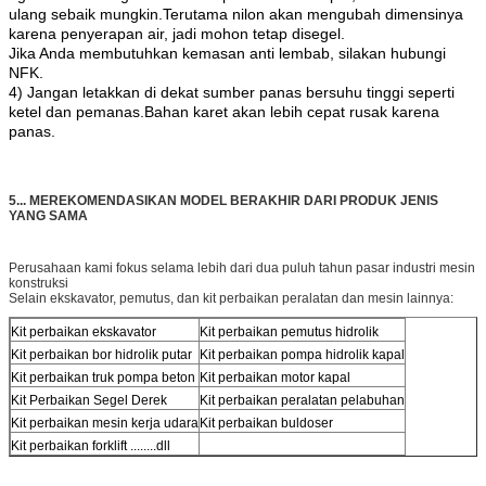
ulang sebaik mungkin.Terutama nilon akan mengubah dimensinya
karena penyerapan air, jadi mohon tetap disegel.
Jika Anda membutuhkan kemasan anti lembab, silakan hubungi
NFK.
4) Jangan letakkan di dekat sumber panas bersuhu tinggi seperti
ketel dan pemanas.Bahan karet akan lebih cepat rusak karena
panas.
5... MEREKOMENDASIKAN MODEL BERAKHIR DARI PRODUK JENIS
YANG SAMA
Perusahaan kami fokus selama lebih dari dua puluh tahun pasar industri mesin
konstruksi
Selain ekskavator, pemutus, dan kit perbaikan peralatan dan mesin lainnya:
Kit perbaikan ekskavator
Kit perbaikan pemutus hidrolik
Kit perbaikan bor hidrolik putar
Kit perbaikan pompa hidrolik kapal
Kit perbaikan truk pompa beton
Kit perbaikan motor kapal
Kit Perbaikan Segel Derek
Kit perbaikan peralatan pelabuhan
Kit perbaikan mesin kerja udara
Kit perbaikan buldoser
Kit perbaikan forklift ........dll