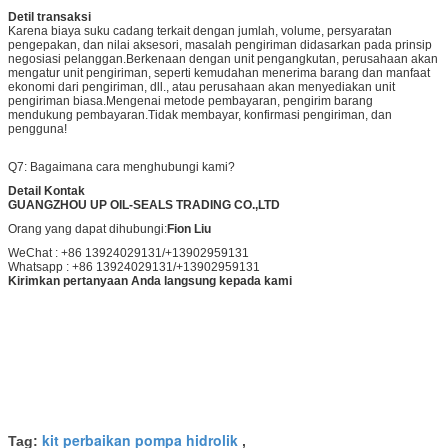
Detil transaksi
Karena biaya suku cadang terkait dengan jumlah, volume, persyaratan
pengepakan, dan nilai aksesori, masalah pengiriman didasarkan pada prinsip
negosiasi pelanggan.Berkenaan dengan unit pengangkutan, perusahaan akan
mengatur unit pengiriman, seperti kemudahan menerima barang dan manfaat
ekonomi dari pengiriman, dll., atau perusahaan akan menyediakan unit
pengiriman biasa.Mengenai metode pembayaran, pengirim barang
mendukung pembayaran.Tidak membayar, konfirmasi pengiriman, dan
pengguna!
Q7: Bagaimana cara menghubungi kami?
Detail Kontak
GUANGZHOU UP OIL-SEALS TRADING CO.,LTD
Orang yang dapat dihubungi:
Fion Liu
WeChat : +86 13924029131/+13902959131
Whatsapp : +86 13924029131/+13902959131
Kirimkan pertanyaan Anda langsung kepada kami
kit perbaikan pompa hidrolik
Tag:
,