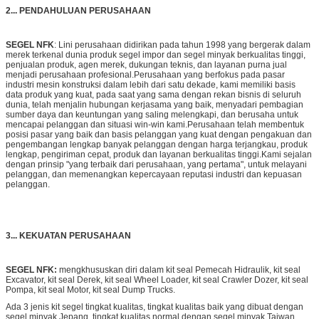
2... PENDAHULUAN PERUSAHAAN
SEGEL NFK
: Lini perusahaan didirikan pada tahun 1998 yang bergerak dalam
merek terkenal dunia produk segel impor dan segel minyak berkualitas tinggi,
penjualan produk, agen merek, dukungan teknis, dan layanan purna jual
menjadi perusahaan profesional.Perusahaan yang berfokus pada pasar
industri mesin konstruksi dalam lebih dari satu dekade, kami memiliki basis
data produk yang kuat, pada saat yang sama dengan rekan bisnis di seluruh
dunia, telah menjalin hubungan kerjasama yang baik, menyadari pembagian
sumber daya dan keuntungan yang saling melengkapi, dan berusaha untuk
mencapai pelanggan dan situasi win-win kami.Perusahaan telah membentuk
posisi pasar yang baik dan basis pelanggan yang kuat dengan pengakuan dan
pengembangan lengkap banyak pelanggan dengan harga terjangkau, produk
lengkap, pengiriman cepat, produk dan layanan berkualitas tinggi.Kami sejalan
dengan prinsip "yang terbaik dari perusahaan, yang pertama", untuk melayani
pelanggan, dan memenangkan kepercayaan reputasi industri dan kepuasan
pelanggan.
3... KEKUATAN PERUSAHAAN
SEGEL NFK:
mengkhususkan diri dalam kit seal Pemecah Hidraulik, kit seal
Excavator, kit seal Derek, kit seal Wheel Loader, kit seal Crawler Dozer, kit seal
Pompa, kit seal Motor, kit seal Dump Trucks.
Ada 3 jenis kit segel tingkat kualitas, tingkat kualitas baik yang dibuat dengan
segel minyak Jepang, tingkat kualitas normal dengan segel minyak Taiwan,