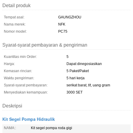
Detail produk
Tempat asal:
GAUNGZHOU
Nama merek:
NFK
Nomor model:
PC75
Syarat-syarat pembayaran & pengiriman
Kuantitas min Order:
5
Harga:
Dapat dinegosiasikan
Kemasan rincian:
5 Paket/Paket
Waktu pengiriman:
5 hari kerja
Syarat-syarat pembayaran:
serikat barat, t/t, uang gram
Menyediakan kemampuan:
3000 SET
Deskripsi
Kit Segel Pompa Hidraulik
NAMA::
Kit segel pompa roda gigi