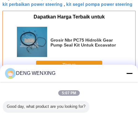
kit perbaikan power steering
kit segel pompa power steering
,
Dapatkan Harga Terbaik untuk
Grosir Nbr PC75 Hidrolik Gear
Pump Seal Kit Untuk Excavator
Terus
DENG WENXING
Kit Segel Pompa Hidraulik
Lebih
5:07 PM
Good day, what product are you looking for?
it Segel
Eaton Vickers
Kit Segel Pompa
Kit Segel Pompa
Kit Perb
idrolik
Pump Seal Kit
Hidrolik Anti
Hidraulik Tekanan
Pompa Hi
yang tahan korosi
Korosi, Segel
Tinggi, Kit Segel
Rexroth 
Pompa Poros
Kemudi Minyak
Pompa - 20 ~ 120
Power Steering