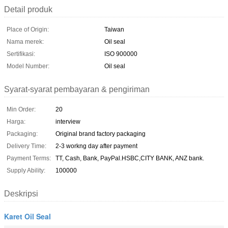
Detail produk
Place of Origin:
Taiwan
Nama merek:
Oil seal
Sertifikasi:
ISO 900000
Model Number:
Oil seal
Syarat-syarat pembayaran & pengiriman
Min Order:
20
Harga:
interview
Packaging:
Original brand factory packaging
Delivery Time:
2-3 workng day after payment
Payment Terms:
TT, Cash, Bank, PayPal.HSBC,CITY BANK, ANZ bank.
Supply Ability:
100000
Deskripsi
Karet Oil Seal