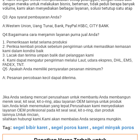
dengan mereka untuk melakukan bisnis, berteman, tidak peduli berapa banyak
volume, kami akan menyediakan berbagai layanan, solusi tertutup satu atap
Q3: Apa syarat pembayaran Anda?
A:
Western Union, Uang Tunai, Bank, PayPal.HSBC, CITY BANK.
Q4:
Bagaimana cara menjamin layanan purna jual Anda?
1. Pemeriksaan ketat selama produksi
2. Periksa kembali produk sebelum pengiriman untuk memastikan kemasan
kami dalam kondisi baik
3. Lacak dan terima umpan balik dari pelanggan kami
4.
Kami dapat mengatur pengiriman melalui Laut, udara ekspres, DHL, EMS,
FADEX, TNT.
Q5 :
Apakah Anda memiliki persyaratan pesanan minimum?
A: Pesanan percobaan kecil dapat diterima.
Jika Anda sedang mencari perusahaan untuk membantu Anda membangun
merek seal, kit seal, kit o-ring, atau layanan OEM lainnya untuk produk
lain.Anda telah menemukan yang tepat.Perusahaan kami menyediakan
layanan OEM profesional pada kit seal seal, kit o-ring, dan produk
lainnya.Untuk rincian,
silahkan hubungi kami.Kami akan membalas Anda sesegera mungkin.
segel bibir karet
segel poros karet
segel minyak poros
Tag:
,
,