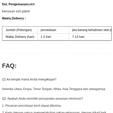
Det. Pengemasan
sakit
Kemasan asli pabrik
Waktu Dellvery :
Jumlah (Potongan)
persediaan
jika barang kehabisan stok 
Waktu Dellvery (hari)
1-2 hari
7-15 hari
FAQ:
Q1:
Ke tempat mana Anda mengekspor?
Amerika Utara, Eropa, Timur Tengah, Afrika, Asia Tenggara dan sebagainya.
Q2: Apakah Anda memiliki persyaratan pesanan minimum?
1: Pesanan percobaan kecil dapat diterima.
2: Kami dengan serius memperlakukan setiap pelanggan, dengan itikad baik