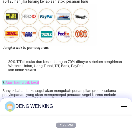
90-120 hari jika barang kehabisan stok, pesanan baru
Jangka waktu pembayaran:
30% T/T di muka dan keseimbangan 70% dibayar sebelum pengiriman.
Western Union, Uang Tunai, T/T, Bank, PayPaI
lain untuk diskusi
7.
Ajari kamu trik kecil
Banyak bahan baku segel akan mengubah penampilan produk selama
penyimpanan, yang akan mempercepat penuaan segel karena metode
penyimpanan yang tidak wajar.Bahkan akan ada kerusakan pada produk
seperti karat, yang akan mempengaruhi umur segel, kami akan berkomunikasi
DENG WENXING
dan melihat cara menyimpan segel sekarang:
Jika Anda memiliki pertanyaan dan pertanyaan, silakan hubungi Jacob
Berikut ini adalah informasi kontak kami:
Wathapp (WeChat): +86 13527062075
7:29 PM
Bolehkah saya memiliki Wathapp Anda?Bisakah Anda menelepon kami untuk
mendiskusikan pertanyaan Anda ketika Anda punya waktu?