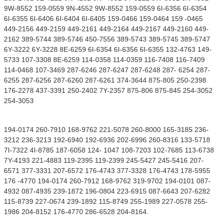
9W-8552 159-0559 9N-4552 9W-8552 159-0559 6I-6356 6I-6354
6I-6355 6I-6406 6I-6404 6I-6405 159-0466 159-0464 159 -0465
449-2156 449-2159 449-2161 449-2164 449-2167 449-2160 449-
2162 389-5744 389-5746 450-7556 389-5743 389-5745 389-5747
6Y-3222 6Y-3228 8E-6259 6I-6354 6I-6356 6I-6355 132-4763 149-
5733 107-3308 8E-6259 114-0358 114-0359 116-7408 116-7409
114-0468 107-3469 287-6246 287-6247 287-6248 287- 6254 287-
6255 287-6256 287-6260 287-6261 374-3644 875-805 250-2398
176-2278 437-3391 250-2402 7Y-2357 875-806 875-845 254-3052
254-3053
194-0174 260-7910 168-9762 221-5078 260-8000 165-3185 236-
3212 236-3213 192-6940 192-6936 202-6996 260-8316 133-5718
7I-7322 4I-8785 187-6058 124- 1047 108-7203 102-7685 113-6738
7Y-4193 221-4883 119-2395 119-2399 245-5427 245-5416 207-
6571 377-3331 207-6572 176-4743 377-3328 176-4743 178-5955
176 -4770 194-0174 260-7912 168-9762 319-9702 194-0101 087-
4932 087-4935 239-1872 196-0804 223-6915 087-6643 207-6282
115-8739 227-0674 239-1892 115-8749 255-1989 227-0578 255-
1986 204-8152 176-4770 286-6528 204-8164.