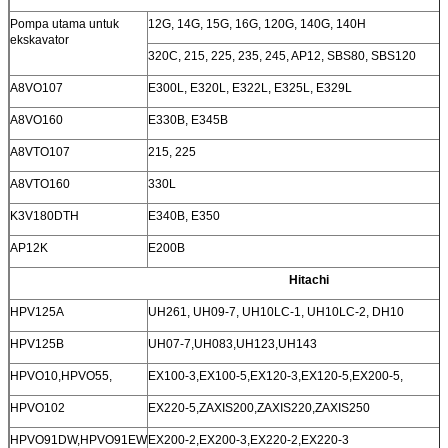
Pompa utama untuk
12G, 14G, 15G, 16G, 120G, 140G, 140H
ekskavator
320C, 215, 225, 235, 245, AP12, SBS80, SBS120
A8VO107
E300L, E320L, E322L, E325L, E329L
A8VO160
E330B, E345B
A8VTO107
215, 225
A8VTO160
330L
K3V180DTH
E340B, E350
AP12K
E200B
Hitachi
HPV125A
UH261, UH09-7, UH10LC-1, UH10LC-2, DH10
HPV125B
UH07-7,UH083,UH123,UH143
HPVO10,HPVO55,
EX100-3,EX100-5,EX120-3,EX120-5,EX200-5,
HPVO102
EX220-5,ZAXIS200,ZAXIS220,ZAXIS250
HPVO91DW,HPVO91EW
EX200-2,EX200-3,EX220-2,EX220-3