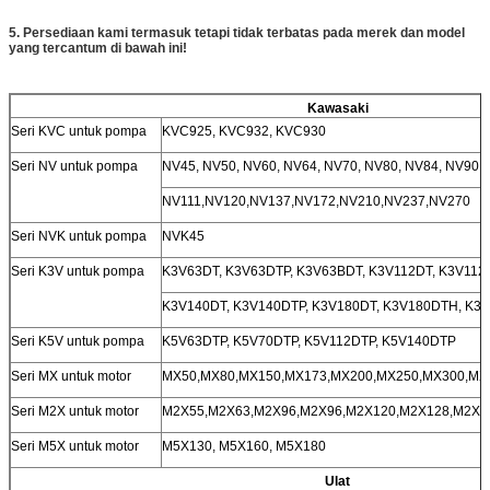
5. Persediaan kami termasuk tetapi tidak terbatas pada merek dan model
yang tercantum di bawah ini!
Kawasaki
Seri KVC untuk pompa
KVC925, KVC932, KVC930
Seri NV untuk pompa
NV45, NV50, NV60, NV64, NV70, NV80, NV84, NV90,
NV111,NV120,NV137,NV172,NV210,NV237,NV270
Seri NVK untuk pompa
NVK45
Seri K3V untuk pompa
K3V63DT, K3V63DTP, K3V63BDT, K3V112DT, K3V112
K3V140DT, K3V140DTP, K3V180DT, K3V180DTH, K3
Seri K5V untuk pompa
K5V63DTP, K5V70DTP, K5V112DTP, K5V140DTP
Seri MX untuk motor
MX50,MX80,MX150,MX173,MX200,MX250,MX300,MX
Seri M2X untuk motor
M2X55,M2X63,M2X96,M2X96,M2X120,M2X128,M2X1
Seri M5X untuk motor
M5X130, M5X160, M5X180
Ulat