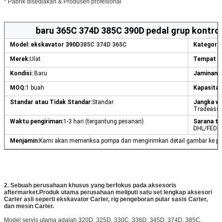
* Pabrik disediakan & Produsen profesional
baru 365C 374D 385C 390D pedal grup kontro
Model: ekskavator 390D
385C 374D 365C
Kategori:
Merek:
Ulat
Tempat as
Kondisi:
Baru
Jaminan:
MOQ:
1 buah
Kapasitas
Standar atau Tidak Standar:
Standar
Jangka w
Tradeass
Waktu pengiriman:
1-3 hari (tergantung pesanan)
Sarana tr
DHL/FEDE
Menjamin:
Kami akan memeriksa pompa dan mengirimkan detail gambar ke pem
2.
Sebuah perusahaan khusus yang berfokus pada aksesoris
aftermarket.Produk utama perusahaan meliputi satu set lengkap aksesori
Carter asli seperti ekskavator Carter, rig pengeboran putar sasis Carter,
dan mesin Carter.
Model servis utama adalah 320D, 325D, 330C, 336D, 345D, 374D, 385C,