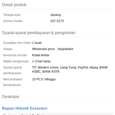
Detail produk
Tempat asal:
Jepang
Nomor model:
247-5275
Syarat-syarat pembayaran & pengiriman
Kuantitas min Order:
1 buah
Harga:
Wholesale price，Negotiated
Kemasan rincian:
Kotak kertas
Waktu pengiriman:
1-3 hari kerja
Syarat-syarat
T/T, Western Union, Uang Tunai, PayPal, Alipay, BANK
HSBC, BANK KOTA.
pembayaran:
Menyediakan
10 PCS / Minggu
kemampuan:
Deskripsi
Bagian Hidrolik Excavator