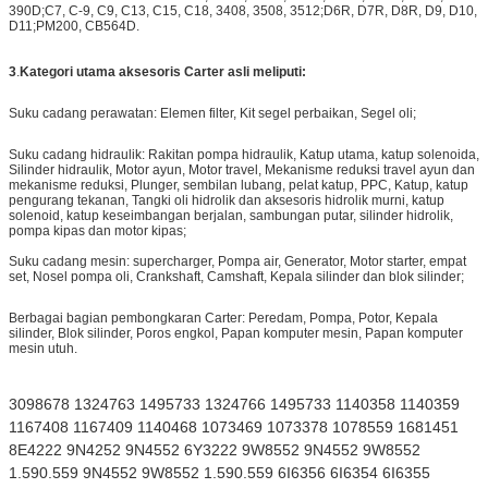
390D;C7, C-9, C9, C13, C15, C18, 3408, 3508, 3512;D6R, D7R, D8R, D9, D10,
D11;PM200, CB564D.
3
.
Kategori utama aksesoris Carter asli meliputi:
Suku cadang perawatan: Elemen filter, Kit segel perbaikan, Segel oli;
Suku cadang hidraulik: Rakitan pompa hidraulik, Katup utama, katup solenoida,
Silinder hidraulik, Motor ayun, Motor travel, Mekanisme reduksi travel ayun dan
mekanisme reduksi, Plunger, sembilan lubang, pelat katup, PPC, Katup, katup
pengurang tekanan, Tangki oli hidrolik dan aksesoris hidrolik murni, katup
solenoid, katup keseimbangan berjalan, sambungan putar, silinder hidrolik,
pompa kipas dan motor kipas;
Suku cadang mesin: supercharger, Pompa air, Generator, Motor starter, empat
set, Nosel pompa oli, Crankshaft, Camshaft, Kepala silinder dan blok silinder;
Berbagai bagian pembongkaran Carter: Peredam, Pompa, Potor, Kepala
silinder, Blok silinder, Poros engkol, Papan komputer mesin, Papan komputer
mesin utuh.
3098678 1324763 1495733 1324766 1495733 1140358 1140359
1167408 1167409 1140468 1073469 1073378 1078559 1681451
8E4222 9N4252 9N4552 6Y3222 9W8552 9N4552 9W8552
1.590.559 9N4552 9W8552 1.590.559 6I6356 6I6354 6I6355