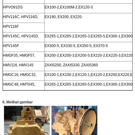
HPVO91DS
EX100-2,EX100M-2,EX120-3
HPV116C, HPV116D,
EX190, EX200, EX220
HPV116F
HPV145C, HPV145D,
EX265-1,EX265-2,EX265-3,EX265-5,EX300-1,EX300-2
HPV145F
EX300-5, EX330-5, EX350-5, EX370-5
HMGF35, HMGF57,
EX200-2,EX200-3,EX200-5,EX220-2,EX220-3,EX220-
HMV116, HMV145
ZAXIS200, ZAXIS330, ZAXIS360
HMGC16, HMGC32,
EX100-1,EX100-2,EX120-1,EX120-2,EX200,EX220,EX
HMGC48, HMT045,
EX265-2,EX265-3,EX265-5,EX300-1,EX300-2,EX300-
6. Melihat gambar