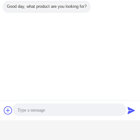
Good day, what product are you looking for?
Jika Anda mencari perusahaan untuk membantu Anda membangun merek
segel Anda sendiri, kit segel, kit o-ring, atau layanan OEM lainnya untuk
produk lain.Anda telah menemukan yang tepat.Perusahaan kami
menyediakan layanan OEM profesional pada segel segel kit, o-ring kit dan
produk lainnya.Untuk detailnya,
silahkan hubungi kami.Kami akan membalas Anda sesegera mungkin.
bagian pompa hidrolik excavator
Tag:
,
bagian excavator hidrolik
suku cadang excavator
,
Dapatkan Harga Terbaik untuk
247-5275 Kontrol Suku Cadang
Hidrolik Excavator Gp-Peda
Untuk 390D
Obrolan
Quote request
Terus
suatu
Bagian Hidrolik Excavator
Lebih