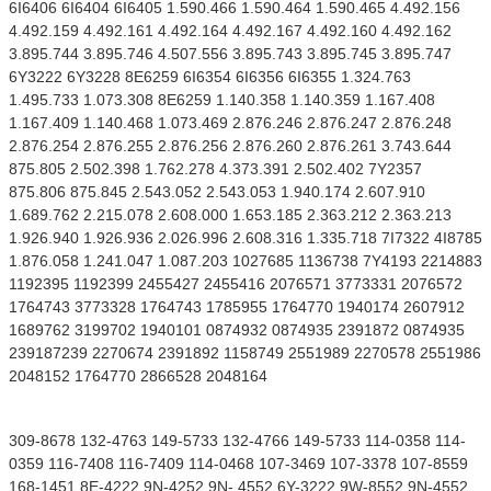
6I6406 6I6404 6I6405 1.590.466 1.590.464 1.590.465 4.492.156
4.492.159 4.492.161 4.492.164 4.492.167 4.492.160 4.492.162
3.895.744 3.895.746 4.507.556 3.895.743 3.895.745 3.895.747
6Y3222 6Y3228 8E6259 6I6354 6I6356 6I6355 1.324.763
1.495.733 1.073.308 8E6259 1.140.358 1.140.359 1.167.408
1.167.409 1.140.468 1.073.469 2.876.246 2.876.247 2.876.248
2.876.254 2.876.255 2.876.256 2.876.260 2.876.261 3.743.644
875.805 2.502.398 1.762.278 4.373.391 2.502.402 7Y2357
875.806 875.845 2.543.052 2.543.053 1.940.174 2.607.910
1.689.762 2.215.078 2.608.000 1.653.185 2.363.212 2.363.213
1.926.940 1.926.936 2.026.996 2.608.316 1.335.718 7I7322 4I8785
1.876.058 1.241.047 1.087.203 1027685 1136738 7Y4193 2214883
1192395 1192399 2455427 2455416 2076571 3773331 2076572
1764743 3773328 1764743 1785955 1764770 1940174 2607912
1689762 3199702 1940101 0874932 0874935 2391872 0874935
239187239 2270674 2391892 1158749 2551989 2270578 2551986
2048152 1764770 2866528 2048164
309-8678 132-4763 149-5733 132-4766 149-5733 114-0358 114-
0359 116-7408 116-7409 114-0468 107-3469 107-3378 107-8559
168-1451 8E-4222 9N-4252 9N- 4552 6Y-3222 9W-8552 9N-4552