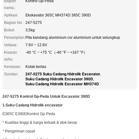
Bagian
Kontrol Gp-Peda
nama::
Aplikasi:
Ekskavator 365C MH374D 385C 390D
Bagian No:
247-5275
Bobot:
3,5kg
Penampilan:
Pita kandang aluminium cor aluminium untuk selungkup
Voltase:
7.6V ~ 12.6V
Kisaran
-40 °C ~ +75 °C（-40 °F ~ +167 °F）
suhu:
Kemasan:
Kotak kertas
247-5275 Suku Cadang Hidrolik Excavator
Sorotan:
,
Suku Cadang Hidrolik Excavator 390D
,
Suku Cadang Hidrolik Excavator MH374D
247-5275 Kontrol Gp-Peda Untuk Excavator 390D
1.
Suku Cadang Hidrolik excavator
E365C E390D
Kontrol Gp-Peda
* Kualitas tinggi & harga terbaik & stok besar
* Pengiriman cepat