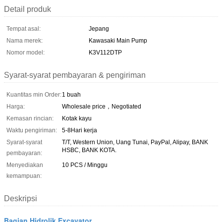
Detail produk
Tempat asal:
Jepang
Nama merek:
Kawasaki Main Pump
Nomor model:
K3V112DTP
Syarat-syarat pembayaran & pengiriman
Kuantitas min Order:
1 buah
Harga:
Wholesale price，Negotiated
Kemasan rincian:
Kotak kayu
Waktu pengiriman:
5-8Hari kerja
Syarat-syarat
T/T, Western Union, Uang Tunai, PayPal, Alipay, BANK
HSBC, BANK KOTA.
pembayaran:
Menyediakan
10 PCS / Minggu
kemampuan:
Deskripsi
Bagian Hidrolik Excavator