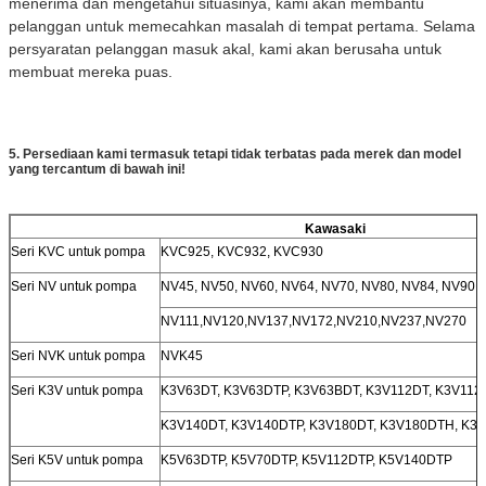
menerima dan mengetahui situasinya, kami akan membantu
pelanggan untuk memecahkan masalah di tempat pertama. Selama
persyaratan pelanggan masuk akal, kami akan berusaha untuk
membuat mereka puas.
5. Persediaan kami termasuk tetapi tidak terbatas pada merek dan model
yang tercantum di bawah ini!
Kawasaki
Seri KVC untuk pompa
KVC925, KVC932, KVC930
Seri NV untuk pompa
NV45, NV50, NV60, NV64, NV70, NV80, NV84, NV90,
NV111,NV120,NV137,NV172,NV210,NV237,NV270
Seri NVK untuk pompa
NVK45
Seri K3V untuk pompa
K3V63DT, K3V63DTP, K3V63BDT, K3V112DT, K3V112
K3V140DT, K3V140DTP, K3V180DT, K3V180DTH, K3
Seri K5V untuk pompa
K5V63DTP, K5V70DTP, K5V112DTP, K5V140DTP