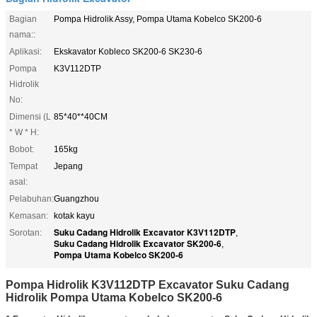
Bagian
Pompa Hidrolik Assy, Pompa Utama Kobelco SK200-6
nama::
Aplikasi:
Ekskavator Kobleco SK200-6 SK230-6
Pompa
K3V112DTP
Hidrolik
No:
Dimensi (L
85*40**40CM
* W * H:
Bobot:
165kg
Tempat
Jepang
asal:
Pelabuhan:
Guangzhou
Kemasan:
kotak kayu
Suku Cadang Hidrolik Excavator K3V112DTP
Sorotan:
,
Suku Cadang Hidrolik Excavator SK200-6
,
Pompa Utama Kobelco SK200-6
Pompa Hidrolik K3V112DTP Excavator Suku Cadang
Hidrolik Pompa Utama Kobelco SK200-6