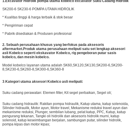
1.
Excavator Hidrolik pompa utama kobelco excavator Suku Cadang Hidrolik
SK200-6 SK230-6 POMPA UTAMA HIDROLIK
* Kualitas tinggi & harga terbaik & stok besar
* Pengiriman cepat
* Pabrik disediakan & Produsen profesional
2.
Sebuah perusahaan khusus yang berfokus pada aksesoris
aftermarket.Produk utama perusahaan meliputi satu set lengkap aksesori
asli Kobelco seperti ekskavator Kobelco, rig pengeboran putar sasis
kobelco, dan mesin kobelco.
Model kobelco layanan utama adalah SK60,SK120,SK130,SK200-6,SK200-
8,SK230-6,SK260-8,SK300-6,SK360-8
3
.
Kategori utama aksesori Kobelco asli meliputi:
Suku cadang perawatan: Elemen filter, Kit segel perbaikan, Segel oli;
Suku cadang hidraulik: Rakitan pompa hidraulik, Katup utama, katup solenoida,
Silinder hidraulik, Motor ayun, Motor travel, Mekanisme reduksi travel ayun dan
mekanisme reduksi, Plunger, sembilan lubang, pelat katup, PPC, Katup, katup
pengurang tekanan, Tangki oli hidrolik dan aksesoris hidrolik murni, katup
solenoid, katup keseimbangan berjalan, sambungan putar, silinder hidrolik,
pompa kipas dan motor kipas;