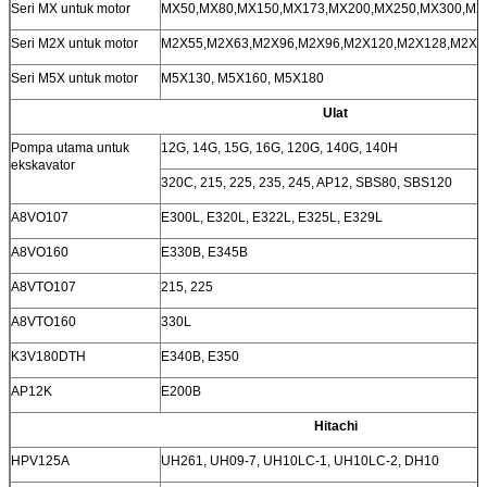
Seri MX untuk motor
MX50,MX80,MX150,MX173,MX200,MX250,MX300,MX
Seri M2X untuk motor
M2X55,M2X63,M2X96,M2X96,M2X120,M2X128,M2X1
Seri M5X untuk motor
M5X130, M5X160, M5X180
Ulat
Pompa utama untuk
12G, 14G, 15G, 16G, 120G, 140G, 140H
ekskavator
320C, 215, 225, 235, 245, AP12, SBS80, SBS120
A8VO107
E300L, E320L, E322L, E325L, E329L
A8VO160
E330B, E345B
A8VTO107
215, 225
A8VTO160
330L
K3V180DTH
E340B, E350
AP12K
E200B
Hitachi
HPV125A
UH261, UH09-7, UH10LC-1, UH10LC-2, DH10