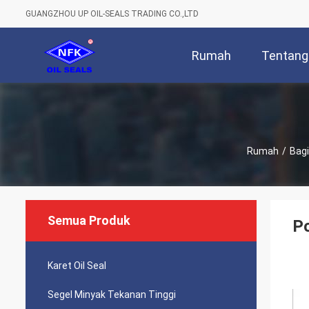
GUANGZHOU UP OIL-SEALS TRADING CO.,LTD
Rumah
Tentang
Rumah
/
Bagi
Semua Produk
P
Karet Oil Seal
Segel Minyak Tekanan Tinggi