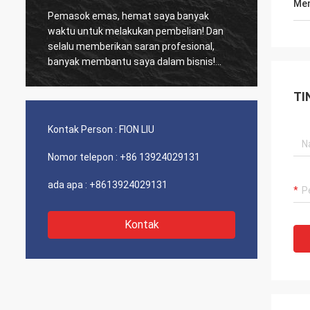
Men
Pemasok emas, hemat saya banyak
Pelang
waktu untuk melakukan pembelian! Dan
biasa,
selalu memberikan saran profesional,
kinerja biay
banyak membantu saya dalam bisnis!
dan se
Terima kasih! Semuanya dalam urutan
sarank
terbaik, barang-barang berkualitas baik,
TI
pengiriman cepat dan pelayanan yang
sangat baik saya sarankan. Dapat 5
Kontak Person :
FION LIU
bintang! Produk Anda terlihat bagus dan
berkualitas tinggi dan akan menghubungi
Nomor telepon :
+86 13924029131
perusahaan Anda untuk membeli Lebih
Banyak
ada apa :
+8613924029131
Kontak