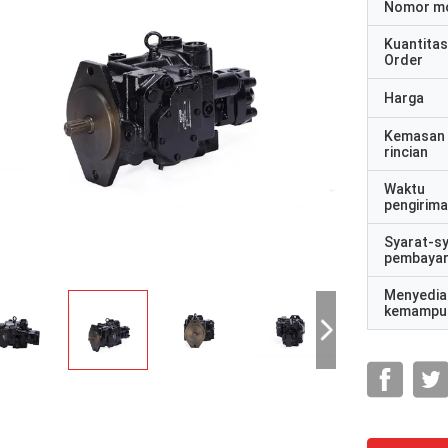
Nomor m
Kuantitas
Order
Harga
Kemasan
rincian
Waktu
pengirim
Syarat-s
pembaya
Menyedia
kemampu