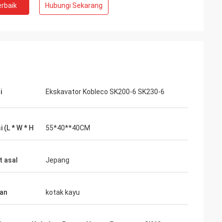
rbaik
Hubungi Sekarang
i
Ekskavator Kobleco SK200-6 SK230-6
 (L * W * H
55*40**40CM
 asal
Jepang
an
kotak kayu