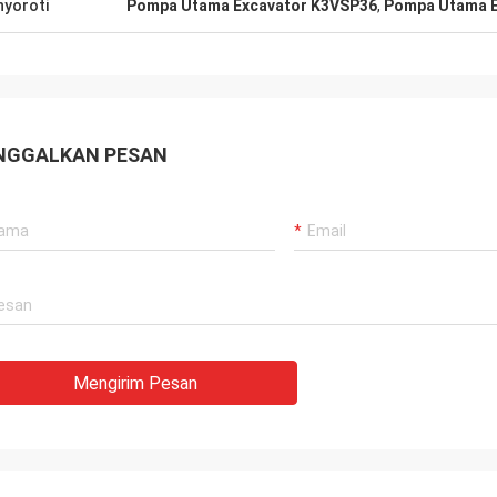
yoroti
Pompa Utama Excavator K3VSP36
,
Pompa Utama E
gan lama, semuanya masih seperti
Pemasok yang baik, dan 
 Produk agensi adalah 100% asli,
memberikan saran profe
a luar biasa. Pengiriman cepat
berkualitas baik, kita ak
rvis yang sangat bagus Saya
kerjasama panjang di m
an Layak 5 bintang!
NGGALKAN PESAN
Mengirim Pesan