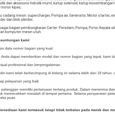
rolik dan aksesoris hidrolik murni, katup solenoid, katup keseimbangan 
 motor kipas;
u cadang mesin: supercharger, Pompa air, Generator, Motor starter, e
nder dan blok silinder;
bagai bagian pembongkaran Carter: Peredam, Pompa, Potor, Kepala silin
an komputer mesin utuh.
Keuntungan kami:
sis data nomor bagian yang kuat.
a Anda dapat memberikan model dan nomor bagian yang tepat, kami d
njual profesional dan berpengalaman.
diri kami telah berkecimpung di bidang ini selama lebih dari 18 tahu
kap pelayanan yang baik.
a pelanggan memiliki pertanyaan tentang produk, Dalam menerima da
uk memecahkan masalah di tempat pertama. Selama persyaratan pel
eka puas.
Persediaan kami termasuk tetapi tidak terbatas pada merek dan m