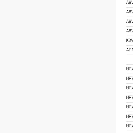
A8
A8
A8
A8
K3
AP
HP
HP
HP
HP
HP
HP
HPV