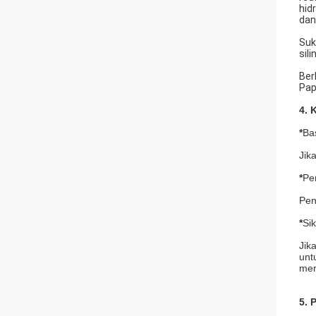
hid
dan
Suk
sili
Ber
Pap
4. 
*
Ba
Jik
*
Pe
Pen
*
Si
Jik
unt
mer
5. 