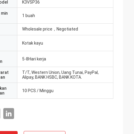
odel
K3VSP36
 min
1 buah
Wholesale price，Negotiated
Kotak kayu
5-8Hari kerja
an
yarat
T/T, Western Union, Uang Tunai, PayPal,
ran
Alipay, BANK HSBC, BANK KOTA.
kan
10 PCS / Minggu
an