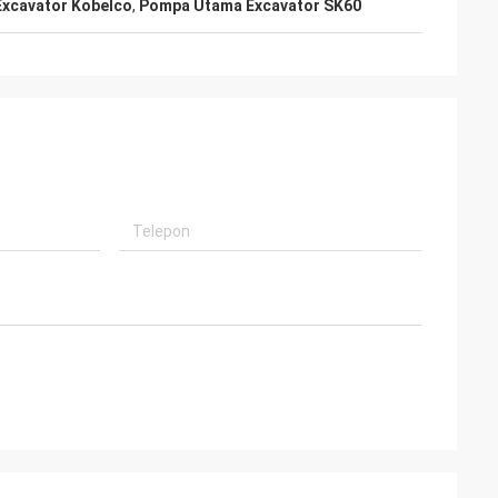
xcavator Kobelco
,
Pompa Utama Excavator SK60
selalu
sional, barang
an memiliki
asa depan.