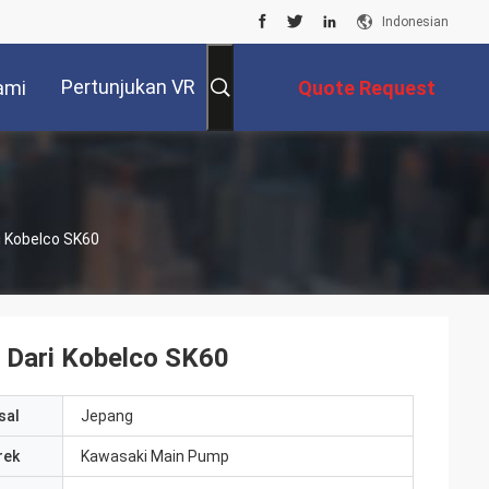
Indonesian
Pertunjukan VR
ami
Quote Request
Suatu
 Kobelco SK60
 Dari Kobelco SK60
sal
Jepang
rek
Kawasaki Main Pump