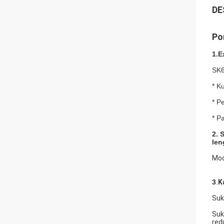
DE
Po
1.
E
SK
* K
* P
* P
2.
S
len
Mod
3
.
K
Suk
Suk
red