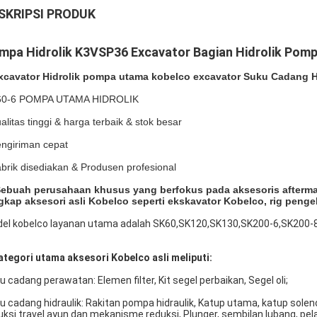
SKRIPSI PRODUK
mpa Hidrolik K3VSP36 Excavator Bagian Hidrolik Pom
xcavator Hidrolik pompa utama kobelco excavator Suku Cadang H
60-6 POMPA UTAMA HIDROLIK
ualitas tinggi & harga terbaik & stok besar
engiriman cepat
abrik disediakan & Produsen profesional
ebuah perusahaan khusus yang berfokus pada aksesoris aftermar
gkap aksesori asli Kobelco seperti ekskavator Kobelco, rig peng
el kobelco layanan utama adalah SK60,SK120,SK130,SK200-6,SK200-
ategori utama aksesori Kobelco asli meliputi:
u cadang perawatan: Elemen filter, Kit segel perbaikan, Segel oli;
u cadang hidraulik: Rakitan pompa hidraulik, Katup utama, katup soleno
uksi travel ayun dan mekanisme reduksi, Plunger, sembilan lubang, pel