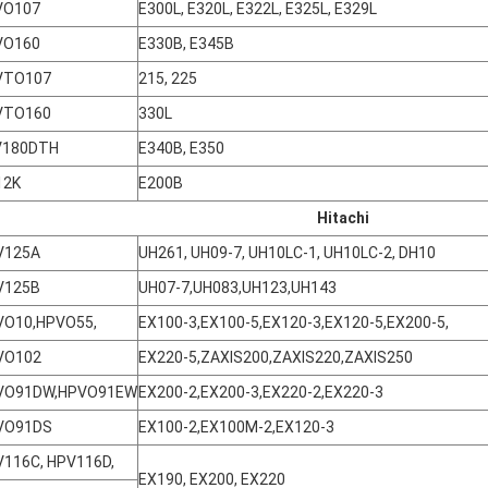
VO107
E300L, E320L, E322L, E325L, E329L
VO160
E330B, E345B
VTO107
215, 225
VTO160
330L
V180DTH
E340B, E350
12K
E200B
Hitachi
V125A
UH261, UH09-7, UH10LC-1, UH10LC-2, DH10
V125B
UH07-7,UH083,UH123,UH143
VO10,HPVO55,
EX100-3,EX100-5,EX120-3,EX120-5,EX200-5,
VO102
EX220-5,ZAXIS200,ZAXIS220,ZAXIS250
VO91DW,HPVO91EW
EX200-2,EX200-3,EX220-2,EX220-3
VO91DS
EX100-2,EX100M-2,EX120-3
116C, HPV116D,
EX190, EX200, EX220