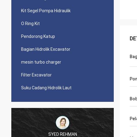
Kit Segel Pompa Hidraulik
O Ring Kit
Pendorong Katup
DE
Bagian Hidrolik Excavator
Bag
mesin turbo charger
Filter Excavator
Pom
Suku Cadang Hidrolik Laut
Bo
Pel
SYED REHMAN