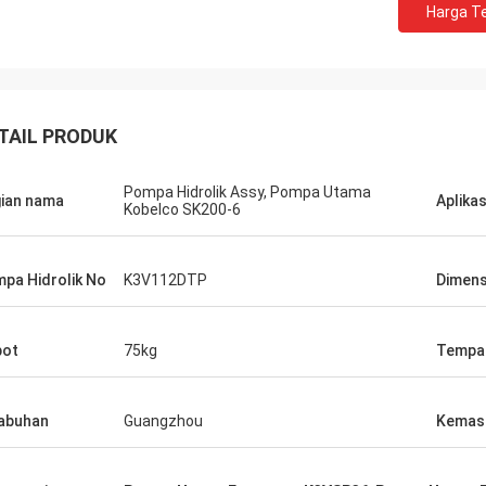
Harga Te
TAIL PRODUK
Pompa Hidrolik Assy, Pompa Utama
ian nama
Aplikas
Kobelco SK200-6
pa Hidrolik No
K3V112DTP
Dimensi
bot
75kg
Tempat
abuhan
Guangzhou
Kemas
Mutakilwa Wilson africa
Carlo