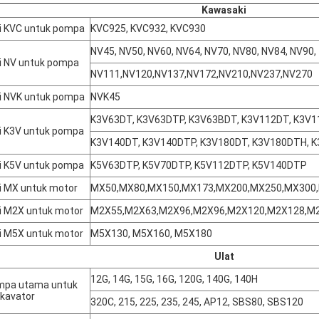
Kawasaki
i KVC untuk pompa
KVC925, KVC932, KVC930
NV45, NV50, NV60, NV64, NV70, NV80, NV84, NV90,
i NV untuk pompa
NV111,NV120,NV137,NV172,NV210,NV237,NV270
i NVK untuk pompa
NVK45
K3V63DT, K3V63DTP, K3V63BDT, K3V112DT, K3V1
i K3V untuk pompa
K3V140DT, K3V140DTP, K3V180DT, K3V180DTH, 
i K5V untuk pompa
K5V63DTP, K5V70DTP, K5V112DTP, K5V140DTP
i MX untuk motor
MX50,MX80,MX150,MX173,MX200,MX250,MX300
i M2X untuk motor
M2X55,M2X63,M2X96,M2X96,M2X120,M2X128,M
i M5X untuk motor
M5X130, M5X160, M5X180
Ulat
12G, 14G, 15G, 16G, 120G, 140G, 140H
mpa utama untuk
kavator
320C, 215, 225, 235, 245, AP12, SBS80, SBS120