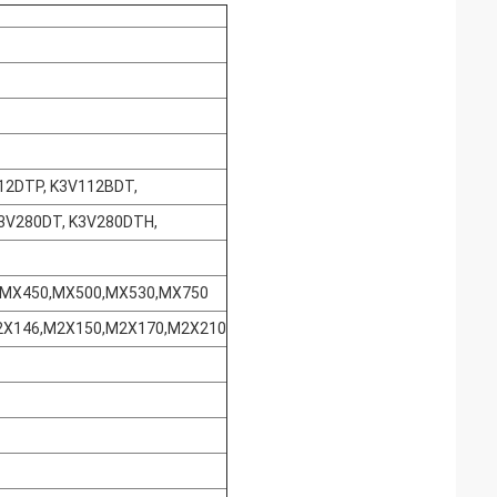
12DTP, K3V112BDT,
K3V280DT, K3V280DTH,
,MX450,MX500,MX530,MX750
2X146,M2X150,M2X170,M2X210