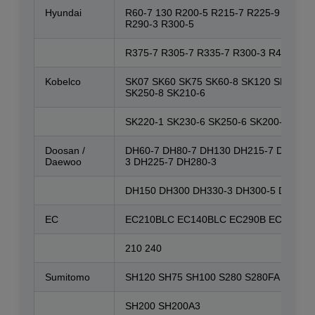
Hyundai
R60-7 130 R200-5 R215-7 R225-9 R210W
R290-3 R300-5
R375-7 R305-7 R335-7 R300-3 R450
Kobelco
SK07 SK60 SK75 SK60-8 SK120 SK120-3
SK250-8 SK210-6
SK220-1 SK230-6 SK250-6 SK200-8 SK21
Doosan /
DH60-7 DH80-7 DH130 DH215-7 DH215-9
Daewoo
3 DH225-7 DH280-3
DH150 DH300 DH330-3 DH300-5 DH420L
EC
EC210BLC EC140BLC EC290B EC360B
210 240
Sumitomo
SH120 SH75 SH100 S280 S280FA S280F2
SH200 SH200A3