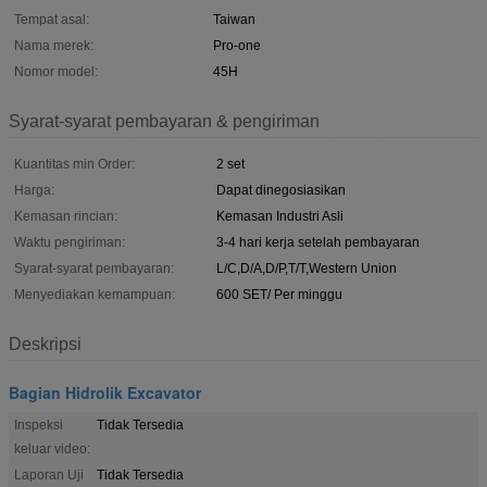
Tempat asal:
Taiwan
Nama merek:
Pro-one
Nomor model:
45H
Syarat-syarat pembayaran & pengiriman
Kuantitas min Order:
2 set
Harga:
Dapat dinegosiasikan
Kemasan rincian:
Kemasan Industri Asli
Waktu pengiriman:
3-4 hari kerja setelah pembayaran
Syarat-syarat pembayaran:
L/C,D/A,D/P,T/T,Western Union
Menyediakan kemampuan:
600 SET/ Per minggu
Deskripsi
Bagian Hidrolik Excavator
Inspeksi
Tidak Tersedia
keluar video:
Laporan Uji
Tidak Tersedia