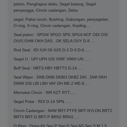
piston, Penghapus debu, Segel batang, Segel
penyangga, Cincin cadangan, Debu
segel, Pakai cincin, Bushing, Gabungan, penyegelan,
O-ring, X-ring, Cincin cadangan, Kopling....
Seal piston : SPGW SPGO SPG SPGA NCF ODI OSI
OUIS OHM OKH DAS , OK SELA OUY D-8.....
Rod Seal : IDI IUH ISI IUIS D-2 D-3 D-6......
Segel U : UPI UPH USI V99F V96H UN......
Buff Seal : HBTS HBY HBTTS D-14......
Seal Wiper : DKB DKBI DKBI3 DKBZ DKI , DWI DKH
DWIR DSI LBI LBH VAY DH ME-2 ME-8.....
Memakai Cincin : WR KZT RYT.....
Segel Putar : ROI D-14 SPN......
Cincin Cadangan : N4W BRT-PTFE BRT-NYLON BRT2
BRT3 BRT-G BRT-P BRN2 BRN3......
O Ring : Oring Kit Seri P Seri G Seri AS Seri S M 1.5