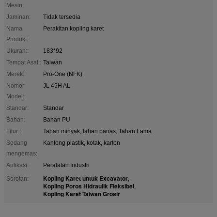
Mesin:
Jaminan:
Tidak tersedia
Nama
Perakitan kopling karet
Produk::
Ukuran::
183*92
Tempat Asal::
Taiwan
Merek::
Pro-One (NFK)
Nomor
JL 45H AL
Model::
Standar:
Standar
Bahan:
Bahan PU
Fitur::
Tahan minyak, tahan panas, Tahan Lama
Sedang
Kantong plastik, kotak, karton
mengemas::
Aplikasi:
Peralatan Industri
Kopling Karet untuk Excavator
Sorotan:
,
Kopling Poros Hidraulik Fleksibel
,
Kopling Karet Taiwan Grosir