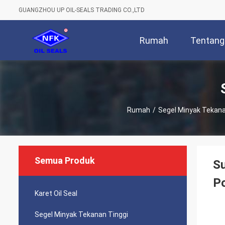
GUANGZHOU UP OIL-SEALS TRADING CO.,LTD
Rumah
Tentang
Rumah
/
Segel Minyak Tekana
Semua Produk
Su
P
Karet Oil Seal
Segel Minyak Tekanan Tinggi