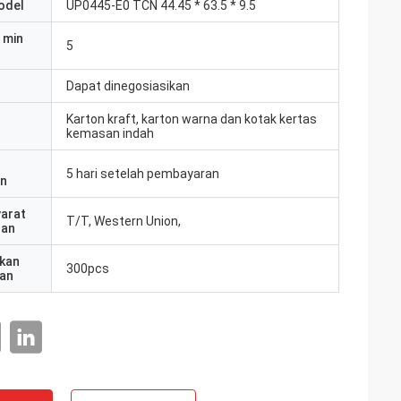
odel
UP0445-E0 TCN 44.45 * 63.5 * 9.5
 min
5
Dapat dinegosiasikan
Karton kraft, karton warna dan kotak kertas
kemasan indah
5 hari setelah pembayaran
an
yarat
T/T, Western Union,
ran
kan
300pcs
an