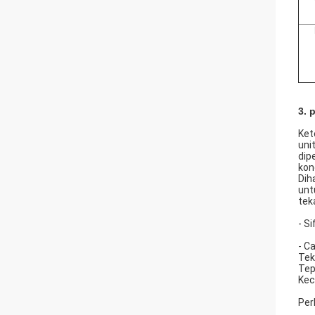
3.
p
Ket
uni
dip
kon
Dih
unt
tek
- Si
- C
Tek
Tep
Kec
Per