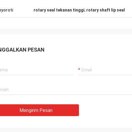
gan lama, semuanya masih seperti
Pemasok yang baik, dan 
yoroti
rotary seal tekanan tinggi
,
rotary shaft lip seal
 Produk agensi adalah 100% asli,
memberikan saran profe
a luar biasa. Pengiriman cepat
berkualitas baik, kita ak
rvis yang sangat bagus Saya
kerjasama panjang di m
an Layak 5 bintang!
NGGALKAN PESAN
Mengirim Pesan