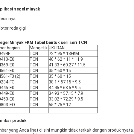
Aplikasi segel minyak
Mesinnya
Motor roda gigi
egel
Minyak
FKM Tabel
bentuk seri seri TCN
or bagian
Mengetik
UKURAN
0494F
TCN
72 * 95 * 13FKM
3410-E0
TCN
40 * 62 * 11 * 11.9
4369-E0
TCN
41.33 * 60.27 * 11.5
4561-E0
TCN
35 * 60 * 15
561-F0 (2)
TCN
35 * 60 * 15
0234-FO
TCN
38.1 * 57.15 * 9.5
0445-E0
TCN
44.45 * 63.5 * 9.5
0449-E0
TCN
34.93 * 57.15 * 7.9
0450-E0
TCN
33.02 * 72.29 * 9.5
0803-EO
TCN
55 * 75 * 12
ambar produk
bar yang Anda lihat di sini mungkin tidak terkait dengan produk nyata. 