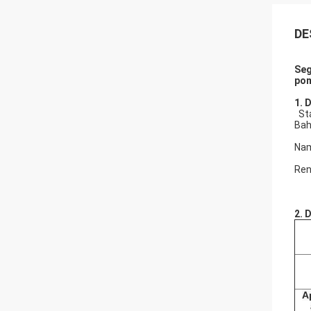
DE
Seg
po
1.
D
St
Bah
Nam
Ren
2.
D
A