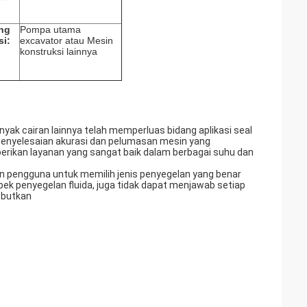
ng
Pompa utama
si:
excavator atau Mesin
konstruksi lainnya
nyak cairan lainnya telah memperluas bidang aplikasi seal
 penyelesaian akurasi dan pelumasan mesin yang
rikan layanan yang sangat baik dalam berbagai suhu dan
an pengguna untuk memilih jenis penyegelan yang benar
pek penyegelan fluida, juga tidak dapat menjawab setiap
ebutkan