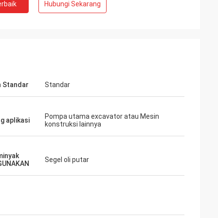
rbaik
Hubungi Sekarang
 Standar
Standar
Pompa utama excavator atau Mesin
g aplikasi
konstruksi lainnya
minyak
Segel oli putar
GUNAKAN