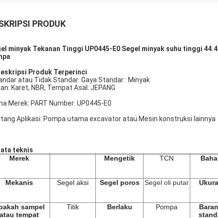
SKRIPSI PRODUK
el minyak Tekanan Tinggi UP0445-E0 Segel minyak suhu tinggi 44.45 
mpa
eskripsi Produk Terperinci
andar atau Tidak Standar:
Gaya
Standar
:
Minyak
an:
Karet, NBR,
Tempat Asal:
JEPANG
a Merek:
PART Number:
UP0445-E0
tang Aplikasi: Pompa utama excavator atau Mesin konstruksi lainnya
ata teknis
Merek
Mengetik
TCN
Baha
Mekanis
Segel aksi
Segel poros
Segel oli putar
Ukur
pakah sampel
Titik
Berlaku
Pompa
Bara
atau tempat
stand