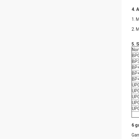
4. 
1. 
2. 
5.
S
Nom
BP
BP
BP
BP
BP4
UP
UP
UP
UP
UP
6
g
Gam