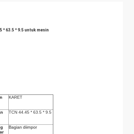
* 63.5 * 9.5 untuk mesin
n
KARET
an
TCN 44.45 * 63.5 * 9.5
ng
Bagian diimpor
ar