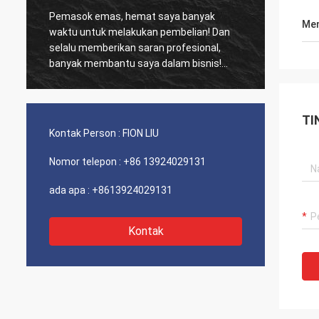
Pemasok emas, hemat saya banyak
Pelang
Men
waktu untuk melakukan pembelian! Dan
biasa,
selalu memberikan saran profesional,
kinerja biay
banyak membantu saya dalam bisnis!
dan se
Terima kasih! Semuanya dalam urutan
sarank
terbaik, barang-barang berkualitas baik,
pengiriman cepat dan pelayanan yang
TI
sangat baik saya sarankan. Dapat 5
Kontak Person :
FION LIU
bintang! Produk Anda terlihat bagus dan
berkualitas tinggi dan akan menghubungi
Nomor telepon :
+86 13924029131
perusahaan Anda untuk membeli Lebih
Banyak
ada apa :
+8613924029131
Kontak