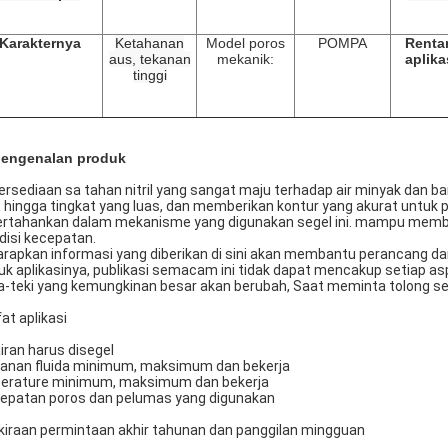
Karakternya
Ketahanan
Model poros
POMPA
Renta
aus, tekanan
mekanik:
aplika
tinggi
engenalan produk
ersediaan sa tahan nitril yang sangat maju terhadap air minyak dan ba
t hingga tingkat yang luas, dan memberikan kontur yang akurat untuk
ertahankan dalam mekanisme yang digunakan segel ini. mampu membe
disi kecepatan.
arapkan informasi yang diberikan di sini akan membantu perancang d
uk aplikasinya, publikasi semacam ini tidak dapat mencakup setiap as
a-teki yang kemungkinan besar akan berubah, Saat meminta tolong s
fat aplikasi
airan harus disegel
anan fluida minimum, maksimum dan bekerja
erature minimum, maksimum dan bekerja
epatan poros dan pelumas yang digunakan
kiraan permintaan akhir tahunan dan panggilan mingguan