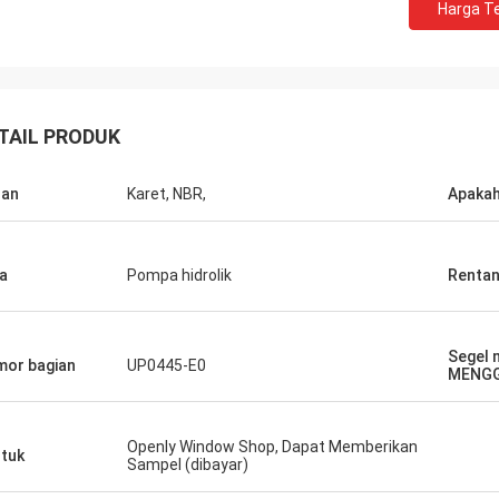
Harga Te
TAIL PRODUK
han
Karet, NBR,
Apakah
a
Pompa hidrolik
Rentan
Segel 
or bagian
UP0445-E0
MENG
Openly Window Shop, Dapat Memberikan
tuk
Sampel (dibayar)
Mutakilwa Wilson africa
Carlo