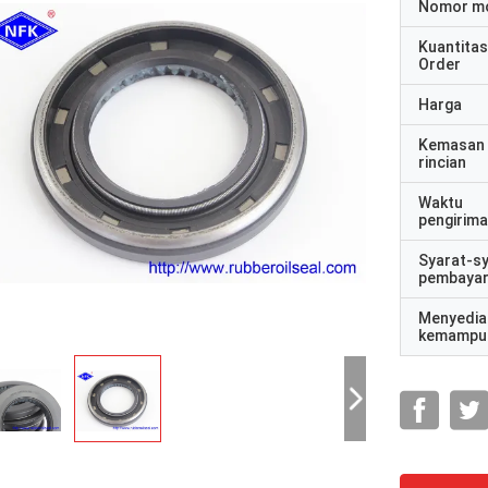
Nomor m
Kuantitas
Order
Harga
Kemasan
rincian
Waktu
pengirim
Syarat-s
pembaya
Menyedia
kemampu