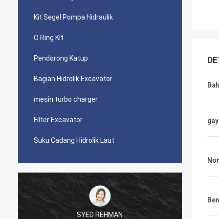
Kit Segel Pompa Hidraulik
O Ring Kit
Pendorong Katup
DE
Bagian Hidrolik Excavator
Ba
mesin turbo charger
Filter Excavator
gay
Suku Cadang Hidrolik Laut
Nom
Ben
SYED REHMAN