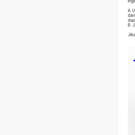
ing
A. 
dan
dap
B. 
Jik