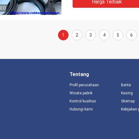
Harga Terbaik
DEO
1
2
3
4
5
6
Tentang
Profil perusahaan
Berita
Wisata pabrik
Kasing
Kontrol kualitas
Sitemap
Hubungi kami
Kebijakan 