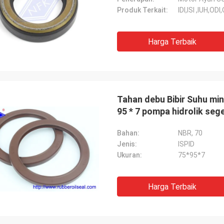
Produk Terkait:
IDI,ISI ,IUH,O
Harga Terbaik
Tahan debu Bibir Suhu min
95 * 7 pompa hidrolik se
Bahan:
NBR, 70
Jenis:
ISPID
Ukuran:
75*95*7
Harga Terbaik