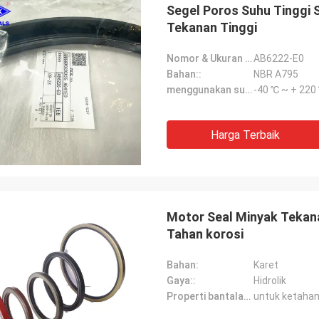
Segel Poros Suhu Tinggi 
Tekanan Tinggi
Nomor & Ukuran BAGIAN:
AB6222-E0
Bahan::
NBR A795
menggunakan suhu::
-40 ℃ ~ + 220
Harga Terbaik
Motor Seal Minyak Tekan
Tahan korosi
Bahan:
Karet
Gaya::
Hidrolik
Properti bantalan cocok:
untuk ketahan