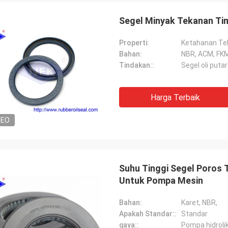
Segel Minyak Tekanan T
Properti:
Ketahanan Tek
Bahan:
NBR, ACM, FK
Tindakan::
Segel oli putar
Harga Terbaik
DEO
Suhu Tinggi Segel Poros 
Untuk Pompa Mesin
Bahan:
Karet, NBR,
Apakah Standar::
Standar
Mutakilwa Wilson africa
Carlo
gaya::
Pompa hidroli