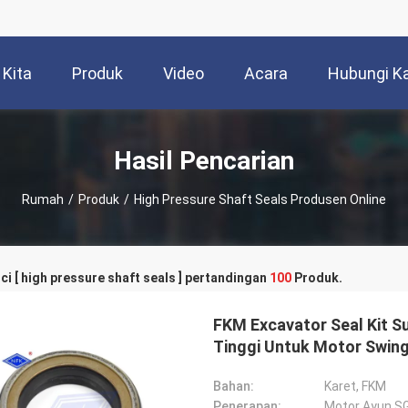
 Kita
Produk
Video
Acara
Hubungi K
Hasil Pencarian
Rumah
/
Produk
/
High Pressure Shaft Seals Produsen Online
ci [ high pressure shaft seals ] pertandingan
100
Produk.
FKM Excavator Seal Kit S
Tinggi Untuk Motor Swin
Bahan:
Karet, FKM
Penerapan:
Motor Ayun S