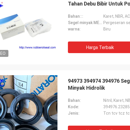
Tahan Debu Bibir Untuk P
Bahan:::
Karet, NBR, AC
Segel minyak MENGGUNAKAN:
Pergeseran se
warna:
Biru
Harga Terbaik
DEO
94973 394974 394976 Seg
Minyak Hidrolik
Bahan:
Nitril, Karet, 
Kode:
394976.23285
Jenis:
Tcn tcv tcz tc 