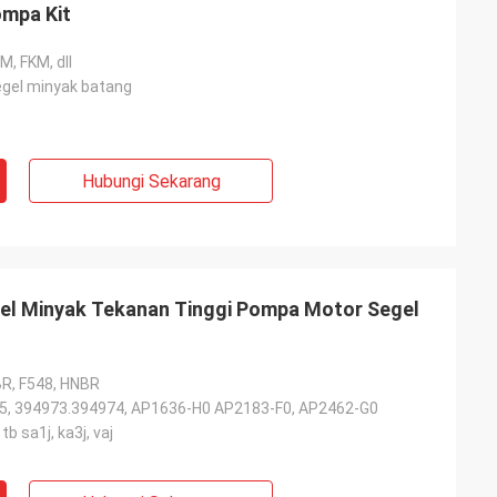
ompa Kit
M, FKM, dll
gel minyak batang
Hubungi Sekarang
el Minyak Tekanan Tinggi Pompa Motor Segel
NBR, F548, HNBR
5, 394973.394974, AP1636-H0 AP2183-F0, AP2462-G0
tb sa1j, ka3j, vaj