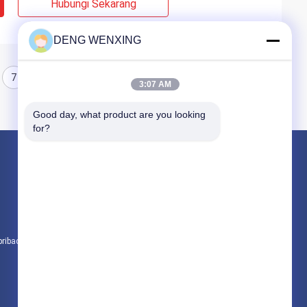
Hubungi Sekarang
DENG WENXING
7
8
3:07 AM
Good day, what product are you looking 
for?
Produk
Karet Oil Seal
Segel Minyak Tekanan Tinggi
Segel Minyak Laut
pribadi
Semua kategori