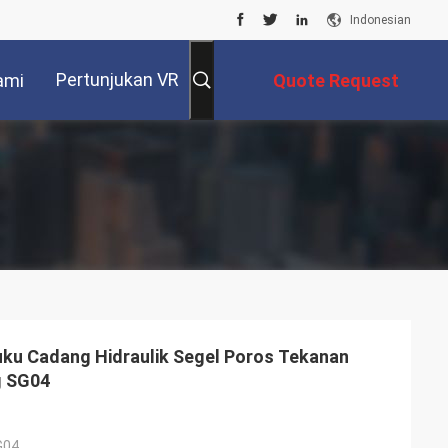
Indonesian
Pertunjukan VR
ami
Quote Request
Suatu
uku Cadang Hidraulik Segel Poros Tekanan
g SG04
G04