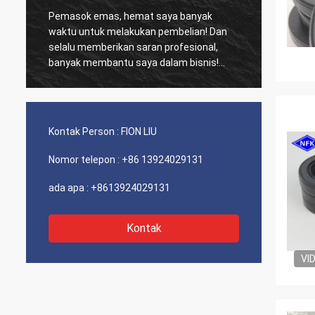
Pemasok emas, hemat saya banyak
Pelang
waktu untuk melakukan pembelian! Dan
biasa,
selalu memberikan saran profesional,
kinerja biay
banyak membantu saya dalam bisnis!
dan se
Terima kasih! Semuanya dalam urutan
sarank
terbaik, barang-barang berkualitas baik,
pengiriman cepat dan pelayanan yang
sangat baik saya sarankan. Dapat 5
Kontak Person :
FION LIU
bintang! Produk Anda terlihat bagus dan
berkualitas tinggi dan akan menghubungi
Nomor telepon :
+86 13924029131
perusahaan Anda untuk membeli Lebih
Banyak
ada apa :
+8613924029131
Kontak
VI