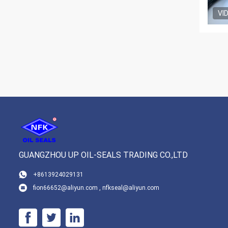
VI
GUANGZHOU UP OIL-SEALS TRADING CO.,LTD
+8613924029131
fion66652@aliyun.com , nfkseal@aliyun.com