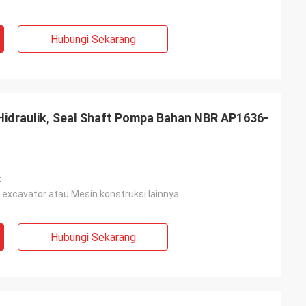
selalu
sional, barang
Hubungi Sekarang
an memiliki
asa depan.
 Hidraulik, Seal Shaft Pompa Bahan NBR AP1636-
k
xcavator atau Mesin konstruksi lainnya
Hubungi Sekarang