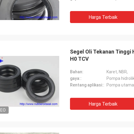
gan lama, semuanya masih seperti
Pemasok yang baik, dan 
 Produk agensi adalah 100% asli,
memberikan saran profe
Harga Terbaik
a luar biasa. Pengiriman cepat
berkualitas baik, kita ak
rvis yang sangat bagus Saya
kerjasama panjang di m
an Layak 5 bintang!
Segel Oli Tekanan Tinggi
H0 TCV
Bahan:
Karet, NBR,
gaya::
Pompa hidroli
Rentang aplikasi::
Pompa utama e
Harga Terbaik
DEO