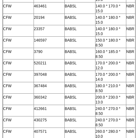
CFW
463461
BABSL
140.0 * 170.0 *
NBR
15.0
CFW
20194
BABSL
140.0 * 180.0 *
NBR
15.0
CFW
23357
BABSL
140.0 * 180.0 *
NBR
15.0
CFW
146597
BABSL
150.0 * 180.0 *
NBR
8.50
CFW
3790
BABSL
160.0 * 185.0 *
NBR
8.50
CFW
520211
BABSL
170.0 * 200.0 *
NBR
12.0
CFW
397048
BABSL
170.0 * 200.0 *
NBR
14.0
CFW
367484
BABSL
180.0 * 210.0 *
NBR
8.50
CFW
360342
BABSL
200.0 * 230.0 *
NBR
13.0
CFW
412661
BABSL
240.0 * 270.0 *
NBR
8.50
CFW
430275
BABSL
240.0 * 270.0 *
NBR
8.50
CFW
407571
BABSL
260.0 * 280.0 *
NBR
10.0