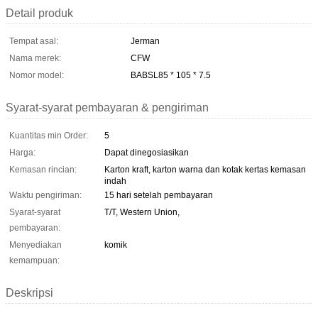
Detail produk
Tempat asal:
Jerman
Nama merek:
CFW
Nomor model:
BABSL85 * 105 * 7.5
Syarat-syarat pembayaran & pengiriman
Kuantitas min Order:
5
Harga:
Dapat dinegosiasikan
Kemasan rincian:
Karton kraft, karton warna dan kotak kertas kemasan
indah
Waktu pengiriman:
15 hari setelah pembayaran
Syarat-syarat
T/T, Western Union,
pembayaran:
Menyediakan
komik
kemampuan:
Deskripsi