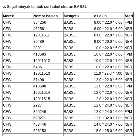
5.
Segel minyak bentuk seri tabel ukuran BABSL
Merek
Nomor bagian
Mengetik
d1 d2 h
Aterial
CFW
354256
BABSL
8.00 * 22.0 * 6.00
FPM
CFW
462581
BABSL
8.00 * 22.0 * 6.00
NBR
CFW
12011511
BABSL
8.00 * 22.0 * 7.00
NBR
CFW
80489
BABSL
9.00 * 20.0 * 6.00
NBR
CFW
2891
BABSL
10.0 * 22.0 * 6.00
NBR
CFW
418583
BABSL
10.0 * 22.0 * 6.00
FPM
CFW
12011512
BABSL
10.0 * 22.0 * 7.00
NBR
CFW
6486
BABSL
10.0 * 22.0 * 8.00
NBR
CFW
12011513
BABSL
11.0 * 22.0 * 7.00
NBR
CFW
37496
BABSL
12.0 * 22.0 * 6.00
NBR
CFW
418598
BABSL
12.0 * 22.0 * 6.00
FPM
CFW
12011514
BABSL
12.0 * 22.0 * 6.00
NBR
CFW
12011515
BABSL
12.0 * 22.0 * 7.00
NBR
CFW
2927
BABSL
12.0 * 24.0 * 6.00
NBR
CFW
325246
BABSL
12.0 * 24.0 * 6.00
FPM
CFW
62027
BABSL
12.0 * 32.0 * 7.00
NBR
CFW
463446
BABSL
14.0 * 24.0 * 7.00
NBR
CFW
326153
BABSL
15.0 * 25.0 * 6.00
NBR