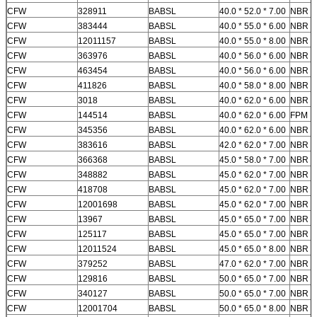
CFW
328911
BABSL
40.0 * 52.0 * 7.00
NBR
CFW
383444
BABSL
40.0 * 55.0 * 6.00
NBR
CFW
12011157
BABSL
40.0 * 55.0 * 8.00
NBR
CFW
363976
BABSL
40.0 * 56.0 * 6.00
NBR
CFW
463454
BABSL
40.0 * 56.0 * 6.00
NBR
CFW
411826
BABSL
40.0 * 58.0 * 8.00
NBR
CFW
3018
BABSL
40.0 * 62.0 * 6.00
NBR
CFW
144514
BABSL
40.0 * 62.0 * 6.00
FPM
CFW
345356
BABSL
40.0 * 62.0 * 6.00
NBR
CFW
383616
BABSL
42.0 * 62.0 * 7.00
NBR
CFW
366368
BABSL
45.0 * 58.0 * 7.00
NBR
Kirimkan
CFW
348882
BABSL
45.0 * 62.0 * 7.00
NBR
CFW
418708
BABSL
45.0 * 62.0 * 7.00
NBR
CFW
12001698
BABSL
45.0 * 62.0 * 7.00
NBR
CFW
13967
BABSL
45.0 * 65.0 * 7.00
NBR
CFW
125117
BABSL
45.0 * 65.0 * 7.00
NBR
CFW
12011524
BABSL
45.0 * 65.0 * 8.00
NBR
CFW
379252
BABSL
47.0 * 62.0 * 7.00
NBR
CFW
129816
BABSL
50.0 * 65.0 * 7.00
NBR
CFW
340127
BABSL
50.0 * 65.0 * 7.00
NBR
CFW
12001704
BABSL
50.0 * 65.0 * 8.00
NBR