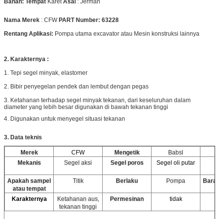
Bahan:
Tempat
Karet
Asal
:
Jerman
Nama Merek
:
CFW
PART Number:
63228
Rentang Aplikasi:
Pompa utama excavator atau Mesin konstruksi lainnya
2.
Karakternya :
1. Tepi segel minyak, elastomer
2. Bibir penyegelan pendek dan lembut dengan pegas
3.
Ketahanan terhadap segel minyak tekanan, dari keseluruhan dalam
diameter yang lebih besar digunakan di bawah tekanan tinggi
4. Digunakan untuk menyegel situasi tekanan
3.
Data teknis
Merek
CFW
Mengetik
Babsl
Mekanis
Segel aksi
Segel poros
Segel oli putar
Apakah sampel
Titik
Berlaku
Pompa
Baran
atau tempat
Karakternya
Ketahanan aus,
Permesinan
tidak
tekanan tinggi