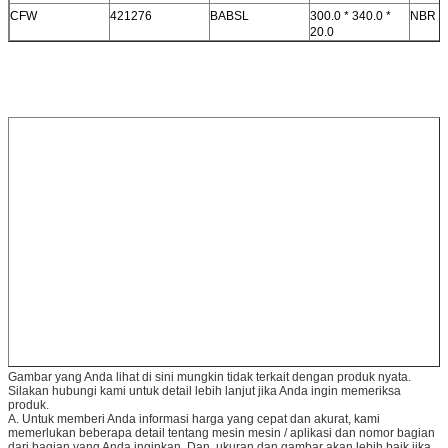
CFW
421276
BABSL
300.0 * 340.0 *
NBR
20.0
Gambar yang Anda lihat di sini mungkin tidak terkait dengan produk nyata.
Silakan hubungi kami untuk detail lebih lanjut jika Anda ingin memeriksa
produk.
A. Untuk memberi Anda informasi harga yang cepat dan akurat, kami
memerlukan beberapa detail tentang mesin mesin / aplikasi dan nomor bagian
dari bagian yang Anda inginkan. Dan, ukuran dan gambar akan lebih baik jika