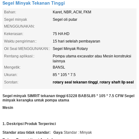
Segel Minyak Tekanan Tinggi
Bahan:
Karet, NBR, ACM, FKM
Segel minyak
Segel oli putar
MENGGUNAKAN:
Kekerasan:
75 HA HD
Waktu pengiriman::
15 hari setelah pembayaran
Oil Seal MENGGUNAKAN::
Segel Minyak Rotary
Rentang aplikasi::
Pompa utama excavator atau Mesin konstruksi
lainnya
Mengetik:
BANSL
Ukuran:
85 * 105 * 7.5
rotary seal tekanan tinggi
rotary shaft lip seal
Sorotan:
,
Segel minyak SIMRIT tekanan tinggi 63228 BABSL85 * 105 * 7.5 CFW Segel
minyak kerangka untuk pompa utama
Mesin
1.
Deskripsi Produk Terperinci
Standar
atau tidak standar:
Gaya
Standar
:
Minyak