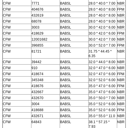
CFW
7771
BABSL
28.0 * 40.0 * 7.00
NBR
CFW
404676
BABSL
28.0 * 40.0 * 8.00
FPM
CFW
432619
BABSL
28.0 * 40.0 * 8.00
NBR
CFW
68078
BABSL
28.0 * 40.0 * 9.00
NBR
CFW
3003
BABSL
30.0 * 42.0 * 6.00
NBR
CFW
418629
BABSL
30.0 * 42.0 * 6.00
FPM
CFW
12001682
BABSL
30.0 * 42.0 * 7.00
NBR
CFW
396855
BABSL
30.0 * 52.0 * 7.00
FPM
CFW
81721
BABSL
31.75 * 44.45 *
NBR
6.35
CFW
39442
BABSL
32.0 * 44.0 * 8.00
NBR
CFW
910
BABSL
32.0 * 47.0 * 6.00
NBR
Tinggalkan pesan
CFW
418674
BABSL
32.0 * 47.0 * 6.00
FPM
CFW
345348
BABSL
32.0 * 52.0 * 6.00
NBR
Kami akan segera menghubungi
CFW
418676
BABSL
35.0 * 47.0 * 6.00
FPM
CFW
432667
BABSL
35.0 * 47.0 * 6.00
NBR
Anda kembali!
CFW
432670
BABSL
35.0 * 50.0 * 7.00
NBR
CFW
3004
BABSL
35.0 * 52.0 * 6.00
NBR
CFW
418688
BABSL
35.0 * 52.0 * 6.00
FPM
CFW
432671
BABSL
35.0 * 55.0 * 11.0
NBR
CFW
64843
BABSL
38.1 * 57.15 *
NBR
7.93