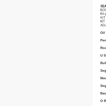
SEA
BOO
Kit
KI
KIT
ADJ
Oil 
Pen
Rod
U S
Buf
Seg
Men
Seg
Bac
O R