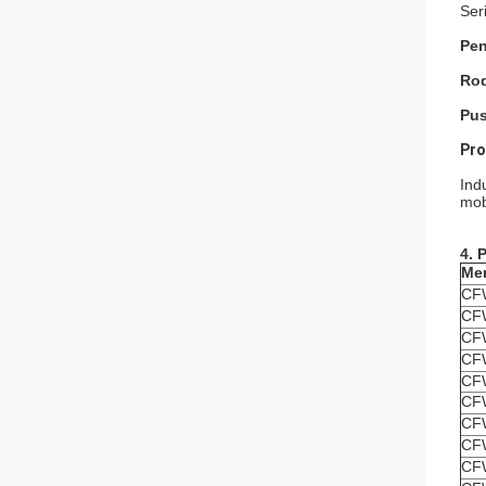
Ser
Pen
Rod
Pus
Pro
Ind
mob
4.
P
Me
CF
CF
CF
CF
CF
CF
CF
CF
CF