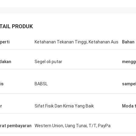
TAIL PRODUK
perti
Ketahanan Tekanan Tinggi, Ketahanan Aus
Bahan
dakan
Segel oli putar
mengg
is
BABSL
sampe
ur
Sifat Fisik Dan Kimia Yang Baik
Moda t
rat pembayaran
Western Union, Uang Tunai, T/T, PayPa
Mutakilwa Wilson africa
Carlo