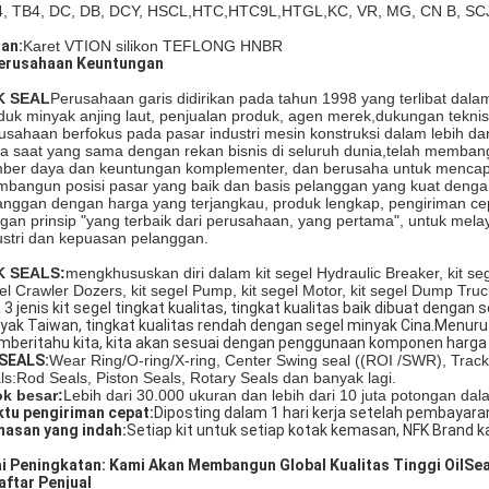
, TB4, DC, DB, DCY, HSCL,HTC,HTC9L,HTGL,KC, VR, MG, CN B, SCJ
an:
Karet VTION silikon TEFLONG HNBR
erusahaan
Keuntungan
K SEAL
Perusahaan
garis didirikan pada tahun 1998 yang terlibat dalam
duk minyak anjing laut, penjualan produk, agen merek,dukungan teknis
usahaan berfokus pada pasar industri mesin konstruksi dalam lebih dar
a saat yang sama dengan rekan bisnis di seluruh dunia,telah memba
ber daya dan keuntungan komplementer, dan berusaha untuk mencapai
bangun posisi pasar yang baik dan basis pelanggan yang kuat den
anggan dengan harga yang terjangkau, produk lengkap, pengiriman cepa
gan prinsip "yang terbaik dari perusahaan, yang pertama", untuk me
ustri dan kepuasan pelanggan.
K SEALS:
mengkhususkan diri dalam kit segel Hydraulic Breaker, kit seg
el Crawler Dozers, kit segel Pump, kit segel Motor, kit segel Dump Truc
 3 jenis kit segel tingkat kualitas, tingkat kualitas baik dibuat dengan
yak Taiwan, tingkat kualitas rendah dengan segel minyak Cina.Menurut
beritahu kita, kita akan sesuai dengan penggunaan komponen harga 
SEALS:
Wear Ring/O-ring/X-ring, Center Swing seal ((ROI /SWR), Track 
ls:Rod Seals, Piston Seals, Rotary Seals dan banyak lagi.
ok besar:
Lebih dari 30.000 ukuran dan lebih dari 10 juta potongan dal
tu pengiriman cepat:
Diposting dalam 1 hari kerja setelah pembayara
asan yang indah:
Setiap kit untuk setiap kotak kemasan, NFK Brand k
ai Peningkatan: Kami Akan Membangun Global Kualitas Tinggi OilSea
aftar Penjual