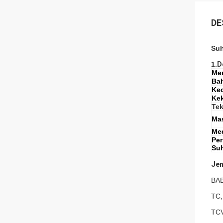
DE
Suh
1.
D
Me
Ba
Ke
Ke
Te
Ma
Med
Pe
Suh
Jen
BAB
TC,
TCV