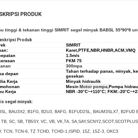
SKRIPSI PRODUK
u tinggi & tekanan tinggi SIMRIT segel minyak BABSL 55*90*8 unt
eskripsi Produk
rek
SIMRIT
han:
Karet,PTFE,N
BR,HNBR,ACM,VMQ
cepatan
1.5m/s
kerasan
FKM 75
kanan
300mpa
Tahan terhadap panas, minyak, k
sa depan
gesekan
ia Kerja
Minyak hidraulik
rmohonan
Mesin
Motor pompa,
Pompa hidrau
u Kerja
NBR -30°C~+110°C; FKM:-20°C~+2
is segel minyak:
SL, BAU3X2, B1FG, B2U3, BAFG, B1FUD2SL, BAUM3SLX7, B2FUD 
 TB, SC, SB, TB5SY, VC, VB, VK,TA, SA,SAY,SCNY2,SCOT,SCOTPLUS
, TCN, TCN-6, TZ TCHD, TCHD-1,ISPID, 15Z, 15Z-3, OKC3