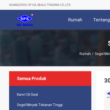
GUANGZHOU UP OIL-SEALS TRADING CO.,LTD
Rumah
Tentang
Rumah
/
Segel Min
Semua Produk
30
Karet Oil Seal
Segel Minyak Tekanan Tinggi