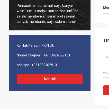
Pemasok emas, hemat saya banyak
Pelang
Men
waktu untuk melakukan pembelian! Dan
biasa,
selalu memberikan saran profesional,
kinerja biay
banyak membantu saya dalam bisnis!
dan se
Terima kasih! Semuanya dalam urutan
sarank
terbaik, barang-barang berkualitas baik,
pengiriman cepat dan pelayanan yang
TI
sangat baik saya sarankan. Dapat 5
Kontak Person :
FION LIU
bintang! Produk Anda terlihat bagus dan
berkualitas tinggi dan akan menghubungi
Nomor telepon :
+86 13924029131
perusahaan Anda untuk membeli Lebih
Banyak
ada apa :
+8613924029131
Kontak