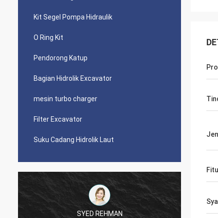
Kit Segel Pompa Hidraulik
O Ring Kit
DE
Pendorong Katup
Pro
Bagian Hidrolik Excavator
mesin turbo charger
Tin
Filter Excavator
Jen
Suku Cadang Hidrolik Laut
Fit
Sya
SYED REHMAN