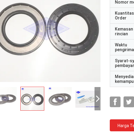
Nomor m
Kuantitas
Order
Kemasan
rincian
Waktu
pengirim
Syarat-s
pembaya
Menyedia
kemampu
Harga Te