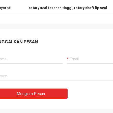
gan lama, semuanya masih seperti
Pemasok yang baik, dan 
yoroti
rotary seal tekanan tinggi
,
rotary shaft lip seal
 Produk agensi adalah 100% asli,
memberikan saran profe
a luar biasa. Pengiriman cepat
berkualitas baik, kita ak
rvis yang sangat bagus Saya
kerjasama panjang di m
an Layak 5 bintang!
NGGALKAN PESAN
Mengirim Pesan