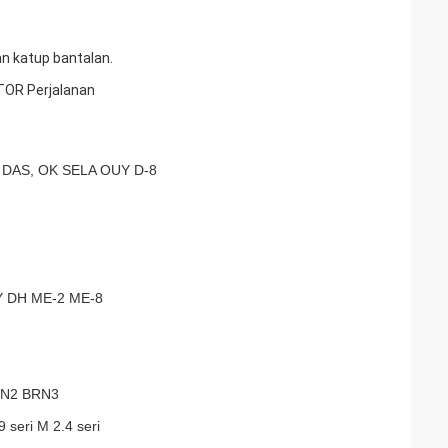
an katup bantalan.
TOR Perjalanan
DAS, OK SELA OUY D-8
Y DH ME-2 ME-8
RN2 BRN3
9 seri M 2.4 seri