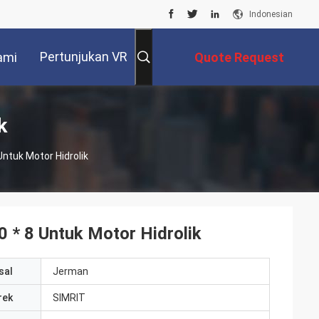
Indonesian
Pertunjukan VR
ami
Quote Request
Suatu
k
Untuk Motor Hidrolik
0 * 8 Untuk Motor Hidrolik
sal
Jerman
rek
SIMRIT