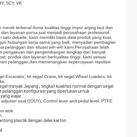
Y, SCY, VK
 merek terkenal dunia kualitas tinggi impor anjing laut dan
 dan layanan purna jual menjadi perusahaan profesional.
i satu dekade, kami memiliki basis data produk yang kuat,
ngun hubungan kerja sama yang baik, menyadari pembagian
 pelanggan dan situasi win-win kami.Perusahaan telah
gan pengakuan dan pengembangan lengkap dari banyak
t, produk dan layanan berkualitas tinggi. kami sesuai
layani pelanggan,dan memenangkan kepercayaan reputasi
el Excavator, kit segel Crane, kit segel Wheel Loaders, kit
ks.
 segel minyak Jepang , tingkat kualitas normal dengan segel
 pelanggan konfigurasi yang diperlukan untuk
yang wajar.
adjuster seal ((OUY), Control lever and pedal level; PTFE
am stok.
n
antong plastik dengan delie karton
l