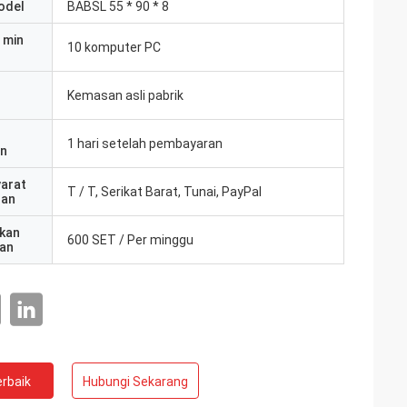
odel
BABSL 55 * 90 * 8
 min
10 komputer PC
Kemasan asli pabrik
1 hari setelah pembayaran
an
yarat
T / T, Serikat Barat, Tunai, PayPal
ran
kan
600 SET / Per minggu
an
rbaik
Hubungi Sekarang