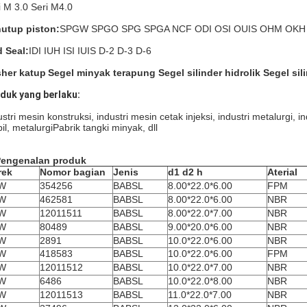
i M 3.0 Seri M4.0
utup piston:
SPGW SPGO SPG SPGA NCF ODI OSI OUIS OHM OKH 
 Seal:
IDI IUH ISI IUIS D-2 D-3 D-6
her katup
Segel minyak terapung Segel silinder hidrolik Segel sili
duk yang berlaku:
ustri mesin konstruksi, industri mesin cetak injeksi, industri metalurgi, i
il, metalurgiPabrik tangki minyak, dll
engenalan produk
rek
Nomor bagian
Jenis
d1 d2 h
Aterial
W
354256
BABSL
8.00*22.0*6.00
FPM
W
462581
BABSL
8.00*22.0*6.00
NBR
W
12011511
BABSL
8.00*22.0*7.00
NBR
W
80489
BABSL
9.00*20.0*6.00
NBR
W
2891
BABSL
10.0*22.0*6.00
NBR
W
418583
BABSL
10.0*22.0*6.00
FPM
W
12011512
BABSL
10.0*22.0*7.00
NBR
W
6486
BABSL
10.0*22.0*8.00
NBR
W
12011513
BABSL
11.0*22.0*7.00
NBR