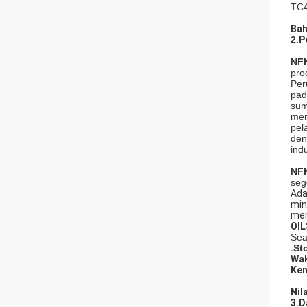
TC4
Bah
2.
P
NF
pro
Per
pad
sum
mem
pel
den
ind
NF
seg
Ada
min
mem
OIL
Sea
.
St
Wak
Kem
Nil
3.
D