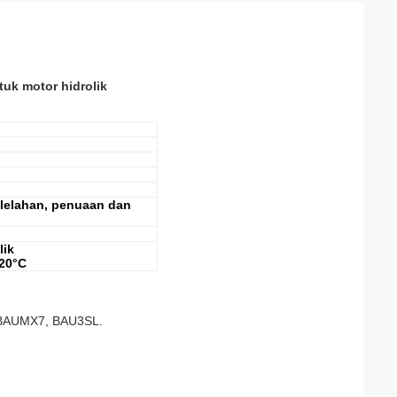
uk motor hidrolik
elelahan, penuaan dan
lik
20°C
BAUMX7, BAU3SL.