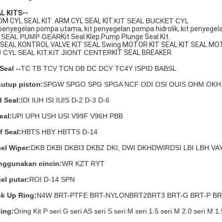
L KITS--
M CYL SEAL KIT. ARM CYL SEAL KIT.
KIT SEAL BUCKET CYL
 penyegelan pompa utama, kit penyegelan pompa hidrolik, kit penyegel
T SEAL PUMP GEAR
Kit Seal Klep.Pump Plunge Seal Kit.
 SEAL KONTROL VALVE KIT SEAL Swing MOTOR KIT SEAL KIT SEAL MO
 CYL SEAL KIT.
KIT JIONT CENTER
KIT SEAL BREAKER
Seal --
TC TB TCV TCN DB DC DCY TC4Y ISPID BABSL
utup piston:
SPGW SPGO SPG SPGA NCF ODI OSI OUIS OHM OKH 
 Seal:
IDI IUH ISI IUIS D-2 D-3 D-6
eal:
UPI UPH USH USI V99F V96H PBB
f Seal:
HBTS HBY HBTTS D-14
el Wiper:
DKB DKBI DKBI3 DKBZ DKI, DWI DKH
DWIR
DSI LBI LBH VA
ggunakan cincin:
WR KZT RYT
el putar:
ROI D-14 SPN
k Up Ring:
N4W BRT-PTFE BRT-NYLON
BRT2
BRT3 BRT-G BRT-P B
ing:
Oring Kit P seri G seri AS seri S seri M seri 1.5 seri M 2.0 seri M 1.