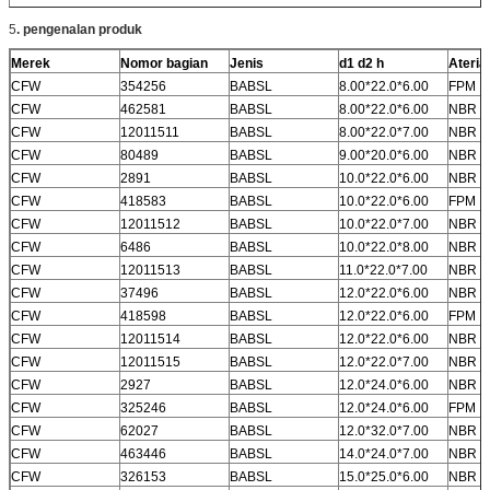
5
.
pengenalan produk
Merek
Nomor bagian
Jenis
d1 d2 h
Aterial
CFW
354256
BABSL
8.00*22.0*6.00
FPM
CFW
462581
BABSL
8.00*22.0*6.00
NBR
CFW
12011511
BABSL
8.00*22.0*7.00
NBR
CFW
80489
BABSL
9.00*20.0*6.00
NBR
CFW
2891
BABSL
10.0*22.0*6.00
NBR
CFW
418583
BABSL
10.0*22.0*6.00
FPM
CFW
12011512
BABSL
10.0*22.0*7.00
NBR
CFW
6486
BABSL
10.0*22.0*8.00
NBR
CFW
12011513
BABSL
11.0*22.0*7.00
NBR
CFW
37496
BABSL
12.0*22.0*6.00
NBR
CFW
418598
BABSL
12.0*22.0*6.00
FPM
CFW
12011514
BABSL
12.0*22.0*6.00
NBR
CFW
12011515
BABSL
12.0*22.0*7.00
NBR
CFW
2927
BABSL
12.0*24.0*6.00
NBR
CFW
325246
BABSL
12.0*24.0*6.00
FPM
CFW
62027
BABSL
12.0*32.0*7.00
NBR
CFW
463446
BABSL
14.0*24.0*7.00
NBR
CFW
326153
BABSL
15.0*25.0*6.00
NBR