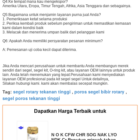
Q4:
Ke tempat mana kau mengekspor?
Amerika Utara, Eropa, Timur Tengah, Afrika, Asia Tenggara dan sebagainya.
Q5:
Bagaimana untuk menjamin layanan purna jual Anda?
1. Pemeriksaan ketat selama produksi
2. Periksa kembali produk sebelum pengiriman untuk memastikan kemasan
kami dalam kondisi baik
3. Melacak dan menerima umpan balik dari pelanggan kami
Q6: Apakah Anda memiliki persyaratan pesanan minimum?
A: Pemesanan uji coba kecil dapat diterima.
Jika Anda mencari perusahaan untuk membantu Anda membangun merek
sendiri dari segel, segel kit, O-ring kit, atau layanan OEM lainnya untuk produk
lain. Anda telah menemukan yang tepat.Perusahaan kami menyediakan
layanan OEM profesional pada kit segel segel Untuk detailnya,
Silakan hubungi kami. kami akan membalas secepat mungkin.
segel rotary tekanan tinggi
poros segel bibir rotary
Tag:
,
,
segel poros tekanan tinggi
Dapatkan Harga Terbaik untuk
N O K CFW CHR SOG NAK LYO
NDK Cr Penutup minyak tahan