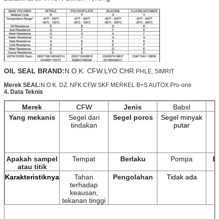
OIL SEAL BRAND:
N.O.K. CFW.LYO.CHR.
PHLE, SIMRIT
Merek SEAL:
N O K. DZ. NFK.CFW SKF MERKEL B+S AUTOX Pro-one
4. Data Teknis
Merek
CFW
Jenis
Babsl
Yang mekanis
Segel dari
Segel poros
Segel minyak
tindakan
putar
Apakah sampel
Tempat
Berlaku
Pompa
B
atau titik
Karakteristiknya
Tahan
Pengolahan
Tidak ada
terhadap
keausan,
tekanan tinggi