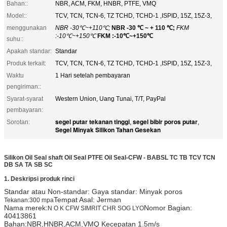
Bahan::
NBR, ACM, FKM, HNBR, PTFE, VMQ
Model::
TCV, TCN, TCN-6, TZ TCHD, TCHD-1 ,ISPID, 15Z, 15Z-3,
menggunakan
NBR -30℃~+110℃;
NBR -30 ℃ ~ + 110 ℃;
FKM
:-10℃~+150℃
FKM :-10℃~+150℃
suhu::
Apakah standar:
Standar
Produk terkait:
TCV, TCN, TCN-6, TZ TCHD, TCHD-1 ,ISPID, 15Z, 15Z-3,
Waktu
1 Hari setelah pembayaran
pengiriman::
Syarat-syarat
Western Union, Uang Tunai, T/T, PayPal
pembayaran:
segel putar tekanan tinggi
segel bibir poros putar
Sorotan:
,
,
Segel Minyak Silikon Tahan Gesekan
Silikon Oil Seal shaft Oil Seal PTFE Oil Seal-CFW - BABSL TC TB TCV TCN
DB SA TA SB SC
1. Deskripsi produk rinci
Standar atau Non-standar: Gaya standar: Minyak poros
Tempat Asal: Jerman
Tekanan
:
300 mpa
Nama merek:
Nomor Bagian:
N O K CFW SIMRIT CHR SOG LYO
40413861
Bahan:NBR,HNBR,ACM,VMQ Kecepatan
1.5m/s