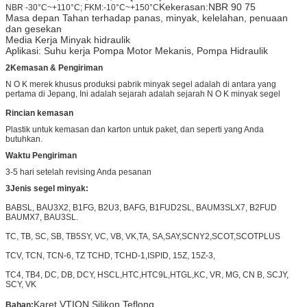
Kekerasan
:
NBR 90 75
NBR -30°C~+110°C; FKM:-10°C~+150°C
Masa depan
Tahan terhadap panas, minyak, kelelahan, penuaan
dan gesekan
Media Kerja
Minyak hidraulik
Aplikasi: Suhu kerja
Pompa Motor Mekanis, Pompa Hidraulik
2Kemasan & Pengiriman
N O K merek khusus produksi pabrik minyak segel adalah di antara yang
pertama di Jepang, Ini adalah sejarah adalah sejarah N O K minyak segel
Rincian kemasan
Plastik untuk kemasan dan karton untuk paket, dan seperti yang Anda
butuhkan.
Waktu Pengiriman
3-5 hari setelah revising Anda pesanan
3
Jenis segel minyak:
BABSL, BAU3X2, B1FG, B2U3, BAFG, B1FUD2SL, BAUM3SLX7, B2FUD
BAUMX7, BAU3SL.
TC, TB, SC, SB, TB5SY, VC, VB, VK,TA, SA,SAY,SCNY2,SCOT,SCOTPLUS
TCV, TCN, TCN-6, TZ TCHD, TCHD-1,ISPID, 15Z, 15Z-3,
TC4, TB4, DC, DB, DCY, HSCL,HTC,HTC9L,HTGL,KC, VR, MG, CN B, SCJY,
SCY, VK
Karet VTION Silikon Teflong
Bahan: