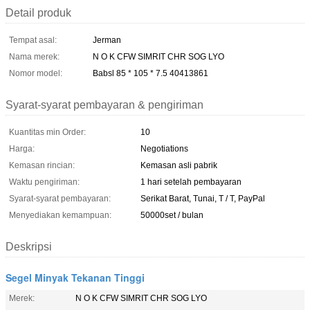
Detail produk
Tempat asal:
Jerman
Nama merek:
N O K CFW SIMRIT CHR SOG LYO
Nomor model:
Babsl 85 * 105 * 7.5 40413861
Syarat-syarat pembayaran & pengiriman
Kuantitas min Order:
10
Harga:
Negotiations
Kemasan rincian:
Kemasan asli pabrik
Waktu pengiriman:
1 hari setelah pembayaran
Syarat-syarat pembayaran:
Serikat Barat, Tunai, T / T, PayPal
Menyediakan kemampuan:
50000set / bulan
Deskripsi
Segel Minyak Tekanan Tinggi
Merek:
N O K CFW SIMRIT CHR SOG LYO