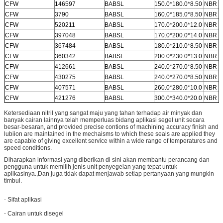
CFW
146597
BABSL
150.0*180.0*8.50
NBR
CFW
3790
BABSL
160.0*185.0*8.50
NBR
CFW
520211
BABSL
170.0*200.0*12.0
NBR
CFW
397048
BABSL
170.0*200.0*14.0
NBR
CFW
367484
BABSL
180.0*210.0*8.50
NBR
CFW
360342
BABSL
200.0*230.0*13.0
NBR
CFW
412661
BABSL
240.0*270.0*8.50
NBR
CFW
430275
BABSL
240.0*270.0*8.50
NBR
CFW
407571
BABSL
260.0*280.0*10.0
NBR
CFW
421276
BABSL
300.0*340.0*20.0
NBR
Ketersediaan nitril yang sangat maju yang tahan terhadap air minyak dan
banyak cairan lainnya telah memperluas bidang aplikasi segel unit secara
besar-besaran, and provided precise contions of machining accuracy finish and
lubiion are maintained in the mechaisms to which these seals are applied they
are capable of giving excellent service within a wide range of temperatures and
speed conditions.
Diharapkan informasi yang diberikan di sini akan membantu perancang dan
pengguna untuk memilih jenis unit penyegelan yang tepat untuk
aplikasinya.,Dan juga tidak dapat menjawab setiap pertanyaan yang mungkin
timbul.
- Sifat aplikasi
- Cairan untuk disegel