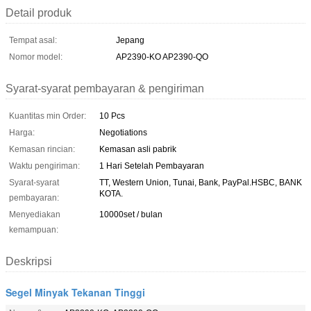
Detail produk
Tempat asal:
Jepang
Nomor model:
AP2390-KO AP2390-QO
Syarat-syarat pembayaran & pengiriman
Kuantitas min Order:
10 Pcs
Harga:
Negotiations
Kemasan rincian:
Kemasan asli pabrik
Waktu pengiriman:
1 Hari Setelah Pembayaran
Syarat-syarat
TT, Western Union, Tunai, Bank, PayPal.HSBC, BANK
KOTA.
pembayaran:
Menyediakan
10000set / bulan
kemampuan:
Deskripsi
Segel Minyak Tekanan Tinggi