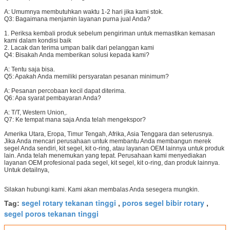
A: Umumnya membutuhkan waktu 1-2 hari jika kami stok.
Q3: Bagaimana menjamin layanan purna jual Anda?
1. Periksa kembali produk sebelum pengiriman untuk memastikan kemasan
kami dalam kondisi baik
2. Lacak dan terima umpan balik dari pelanggan kami
Q4: Bisakah Anda memberikan solusi kepada kami?
A: Tentu saja bisa.
Q5: Apakah Anda memiliki persyaratan pesanan minimum?
A: Pesanan percobaan kecil dapat diterima.
Q6: Apa syarat pembayaran Anda?
A: T/T, Western Union,.
Q7: Ke tempat mana saja Anda telah mengekspor?
Amerika Utara, Eropa, Timur Tengah, Afrika, Asia Tenggara dan seterusnya.
Jika Anda mencari perusahaan untuk membantu Anda membangun merek
segel Anda sendiri, kit segel, kit o-ring, atau layanan OEM lainnya untuk produk
lain. Anda telah menemukan yang tepat. Perusahaan kami menyediakan
layanan OEM profesional pada segel, kit segel, kit o-ring, dan produk lainnya.
Untuk detailnya,
Silakan hubungi kami. Kami akan membalas Anda sesegera mungkin.
segel rotary tekanan tinggi
poros segel bibir rotary
Tag:
,
,
segel poros tekanan tinggi