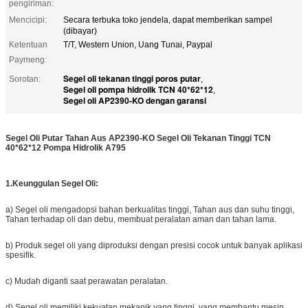
pengiriman:
Mencicipi:
Secara terbuka toko jendela, dapat memberikan sampel
(dibayar)
Ketentuan
T/T, Western Union, Uang Tunai, Paypal
Paymeng:
Segel oli tekanan tinggi poros putar
Sorotan:
,
Segel oli pompa hidrolik TCN 40*62*12
,
Segel oli AP2390-KO dengan garansi
Segel Oli Putar Tahan Aus AP2390-KO Segel Oli Tekanan Tinggi TCN
40*62*12 Pompa Hidrolik A795
1.
Keunggulan Segel Oli:
a) Segel oli mengadopsi bahan berkualitas tinggi, Tahan aus dan suhu tinggi,
Tahan terhadap oli dan debu, membuat peralatan aman dan tahan lama.
b) Produk segel oli yang diproduksi dengan presisi cocok untuk banyak aplikasi
spesifik.
c) Mudah diganti saat perawatan peralatan.
d) Segel oli memiliki kekuatan mekanik yang tinggi, yang membantu mesin