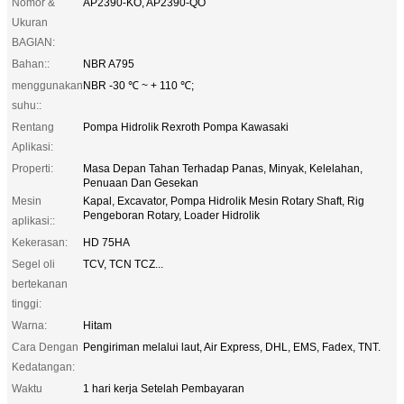
Nomor &
AP2390-KO, AP2390-QO
Ukuran
BAGIAN:
Bahan::
NBR A795
menggunakan
NBR -30 ℃ ~ + 110 ℃;
suhu::
Rentang
Pompa Hidrolik Rexroth Pompa Kawasaki
Aplikasi:
Properti:
Masa Depan Tahan Terhadap Panas, Minyak, Kelelahan,
Penuaan Dan Gesekan
Mesin
Kapal, Excavator, Pompa Hidrolik Mesin Rotary Shaft, Rig
Pengeboran Rotary, Loader Hidrolik
aplikasi::
Kekerasan:
HD 75HA
Segel oli
TCV, TCN TCZ...
bertekanan
tinggi:
Warna:
Hitam
Cara Dengan
Pengiriman melalui laut, Air Express, DHL, EMS, Fadex, TNT.
Kedatangan:
Waktu
1 hari kerja Setelah Pembayaran