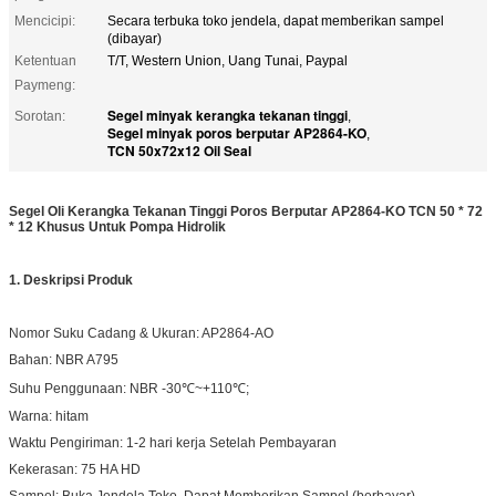
Mencicipi:
Secara terbuka toko jendela, dapat memberikan sampel
(dibayar)
Ketentuan
T/T, Western Union, Uang Tunai, Paypal
Paymeng:
Segel minyak kerangka tekanan tinggi
Sorotan:
,
Segel minyak poros berputar AP2864-KO
,
TCN 50x72x12 Oil Seal
Segel Oli Kerangka Tekanan Tinggi Poros Berputar AP2864-KO TCN 50 * 72
* 12 Khusus Untuk Pompa Hidrolik
1. Deskripsi Produk
Nomor Suku Cadang & Ukuran: AP2864-AO
Bahan: NBR A795
Suhu Penggunaan: NBR -30℃~+110℃;
Warna: hitam
Waktu Pengiriman: 1-2 hari kerja Setelah Pembayaran
Kekerasan: 75 HA HD
Sampel: Buka Jendela Toko, Dapat Memberikan Sampel (berbayar)