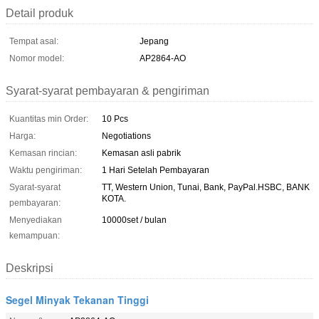
Detail produk
Tempat asal:
Jepang
Nomor model:
AP2864-AO
Syarat-syarat pembayaran & pengiriman
Kuantitas min Order:
10 Pcs
Harga:
Negotiations
Kemasan rincian:
Kemasan asli pabrik
Waktu pengiriman:
1 Hari Setelah Pembayaran
Syarat-syarat
TT, Western Union, Tunai, Bank, PayPal.HSBC, BANK
KOTA.
pembayaran:
Menyediakan
10000set / bulan
kemampuan:
Deskripsi
Segel Minyak Tekanan Tinggi