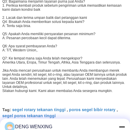
Q3: Bagaimana menjamin layanan purna jual Anda?
1. Periksa kembali produk sebelum pengiriman untuk memastikan kemasan
kami dalam kondisi baik
2. Lacak dan terima umpan balik dari pelanggan kami
Q4: Bisakah Anda memberikan solusi kepada kami?
A: Tentu saja bisa.
Q5: Apakah Anda memiliki persyaratan pesanan minimum?
A: Pesanan percobaan kecil dapat diterima.
Q6: Apa syarat pembayaran Anda?
A: T/T, Western Union,.
Q7: Ke tempat mana saja Anda telah mengekspor?
Amerika Utara, Eropa, Timur Tengah, Afrika, Asia Tenggara dan seterusnya.
Jika Anda mencari perusahaan untuk membantu Anda membangun merek
segel Anda sendiri, kit segel, kit o-ring, atau layanan OEM lainnya untuk produk
lain. Anda telah menemukan yang tepat. Perusahaan kami menyediakan
layanan OEM profesional untuk segel, kit segel, kit o-ring, dan produk lainnya.
Untuk detailnya,
Silakan hubungi kami. Kami akan membalas Anda sesegera mungkin.
segel rotary tekanan tinggi
poros segel bibir rotary
Tag:
,
,
segel poros tekanan tinggi
DENG WENXING
Dapatkan Harga Terbaik untuk