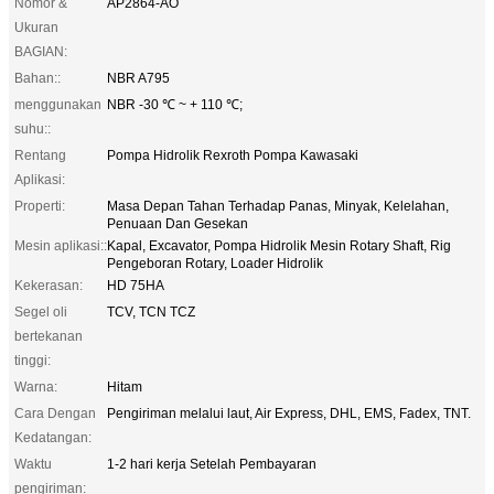
Nomor &
AP2864-AO
Ukuran
BAGIAN:
Bahan::
NBR A795
menggunakan
NBR -30 ℃ ~ + 110 ℃;
suhu::
Rentang
Pompa Hidrolik Rexroth Pompa Kawasaki
Aplikasi:
Properti:
Masa Depan Tahan Terhadap Panas, Minyak, Kelelahan,
Penuaan Dan Gesekan
Mesin aplikasi::
Kapal, Excavator, Pompa Hidrolik Mesin Rotary Shaft, Rig
Pengeboran Rotary, Loader Hidrolik
Kekerasan:
HD 75HA
Segel oli
TCV, TCN TCZ
bertekanan
tinggi:
Warna:
Hitam
Cara Dengan
Pengiriman melalui laut, Air Express, DHL, EMS, Fadex, TNT.
Kedatangan:
Waktu
1-2 hari kerja Setelah Pembayaran
pengiriman: