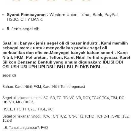
Syarat Pembayaran :
Western Union, Tunai, Bank, PayPal.
HSBC, CITY BANK.
5.
Jenis segel oli:
Saat ini, banyak jenis segel oli di pasar industri, Kami memilih
sebagai merek untuk menyediakan produk segel oli
berkualitas dan efisien.
Menyegel banyak bahan seperti: Karet
Nitril, FKM, Poliuretan, Teflon, Karet Nitril Terhidrogenasi, Karet
Silikon Benzena; Bentuk yang umum digunakan: IDI.ISI.ODI
OSI USH USI UPH UPI DSI LBH LBI LPI DKB DKBI .....
segel oli
Bahan: Karet Nitril, FKM, Karet Nitril Terhidrogenasi
Segel oli tekanan umum: SC, SB, TC, TB, VC, VB, DCY, TC4Y, TC4, TB4, DC,
DB, VR, MG, OKC3,
HSCL, HTC, HTC9L, HTGL, KC
Segel oli tekanan tinggi: TCV, TCN TCZ,
TCN-6, TZ TCHD, TCHD-1, ISPID, 15Z,
15Z-3
...
6. Tampilan gambar
7. FAQ