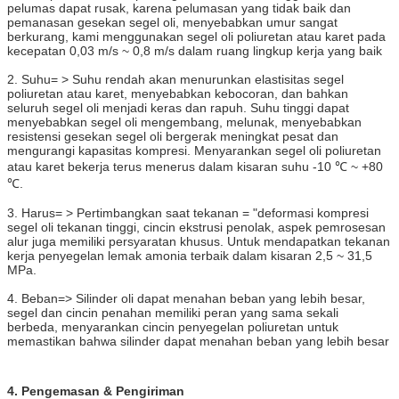
pelumas dapat rusak, karena pelumasan yang tidak baik dan
pemanasan gesekan segel oli, menyebabkan umur sangat
berkurang, kami menggunakan segel oli poliuretan atau karet pada
kecepatan 0,03 m/s ~ 0,8 m/s dalam ruang lingkup kerja yang baik
2. Suhu= > Suhu rendah akan menurunkan elastisitas segel
poliuretan atau karet, menyebabkan kebocoran, dan bahkan
seluruh segel oli menjadi keras dan rapuh. Suhu tinggi dapat
menyebabkan segel oli mengembang, melunak, menyebabkan
resistensi gesekan segel oli bergerak meningkat pesat dan
mengurangi kapasitas kompresi. Menyarankan segel oli poliuretan
atau karet bekerja terus menerus dalam kisaran suhu -10 ℃ ~ +80
℃.
3. Harus= > Pertimbangkan saat tekanan = "deformasi kompresi
segel oli tekanan tinggi, cincin ekstrusi penolak, aspek pemrosesan
alur juga memiliki persyaratan khusus. Untuk mendapatkan tekanan
kerja penyegelan lemak amonia terbaik dalam kisaran 2,5 ~ 31,5
MPa.
4. Beban=> Silinder oli dapat menahan beban yang lebih besar,
segel dan cincin penahan memiliki peran yang sama sekali
berbeda, menyarankan cincin penyegelan poliuretan untuk
memastikan bahwa silinder dapat menahan beban yang lebih besar
4. Pengemasan & Pengiriman