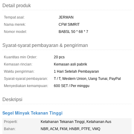
Detail produk
Tempat asal:
JERMAN
Nama merek:
CFW SIMRIT
Nomor model:
BABSL 50 * 68 * 7
Syarat-syarat pembayaran & pengiriman
Kuantitas min Order:
20 pcs
Kemasan rincian:
Kemasan asli pabrik
Waktu pengiriman:
1 Hari Setelah Pembayaran
Syarat-syarat pembayaran:
T / T, Western Union, Uang Tunai, PayPal
Menyediakan kemampuan:
600 SET / Per minggu
Deskripsi
Segel Minyak Tekanan Tinggi
Properti:
Ketahanan Tekanan Tinggi, Ketahanan Aus
Bahan:
NBR, ACM, FKM, HNBR, PTFE, VMQ