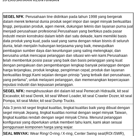
SEGEL NFK
: Perusahaan
line didirikan pada tahun 1998 yang bergerak
dalam merek terkenal dunia produk segel impor dan segel minyak berkualitas
tinggi, penjualan produk, agen merek, dukungan teknis dan layanan purna jual
menjadi perusahaan profesional.Perusahaan yang berfokus pada pasar
industri mesin konstruksi dalam lebih dari satu dekade, kami memiliki basis
data produk yang kuat, pada saat yang sama dengan rekan bisnis di seluruh
dunia, telah menjalin hubungan kerjasama yang baik, mewujudkan
pembagian sumber daya dan keuntungan yang saling melengkapi, dan
berusaha untuk mencapai pelanggan dan situasi win-win kami.Perusahaan
telah membentuk posisi pasar yang baik dan basis pelanggan yang kuat
dengan pengakuan dan pengembangan lengkap banyak pelanggan dengan
harga terjangkau, produk lengkap, pengiriman cepat, produk dan layanan
berkualitas tinggi.Kami sejalan dengan prinsip "yang terbaik dari perusahaan,
yang pertama", untuk melayani pelanggan, dan memenangkan kepercayaan
reputasi industri dan kepuasan pelanggan.
SEGEL NFK:
mengkhususkan diri dalam kit seal Pemecah Hidraulik, kit seal
Excavator, kit seal Derek, kit seal Wheel Loader, kit seal Crawler Dozer, kit seal
Pompa, kit seal Motor, kit seal Dump Trucks.
Ada 3 jenis kit segel tingkat kualitas, tingkat kualitas baik yang dibuat dengan
segel minyak Jepang, tingkat kualitas normal dengan segel minyak Taiwan,
tingkat kualitas rendah dengan segel minyak China. Menurut pelanggan
konfigurasi yang diperlukan untuk memberi tahu kami, kami akan sesuai
penggunaan komponen harga yang wajar.
SEAL MINYAK:
Wear Ring/ O-ring / X-ring, Center Swing seal(ROI /SWR),