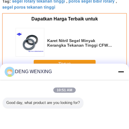
segel rotary tekanan tinggi
poros segel bibir rotary
Tag:
,
,
segel poros tekanan tinggi
Dapatkan Harga Terbaik untuk
Karet Nitril Segel Minyak
Kerangka Tekanan Tinggi CFW
BABSL 50 * 68 * 7
Terus
DENG WENXING
Segel Minyak Tekanan Tinggi
Lebih
10:51 AM
Good day, what product are you looking for?
Segel Minyak
Segel Minyak
94973 394974
Tekanan 
Hidraulik yang
Tekanan Tinggi
394976 Segel
339414 
Tahan Penuaan
Cfw Babsl
Minyak Tekanan
Rotary Sh
Tinggi Pompa
Seal Untu
Motor Segel
Pompa 