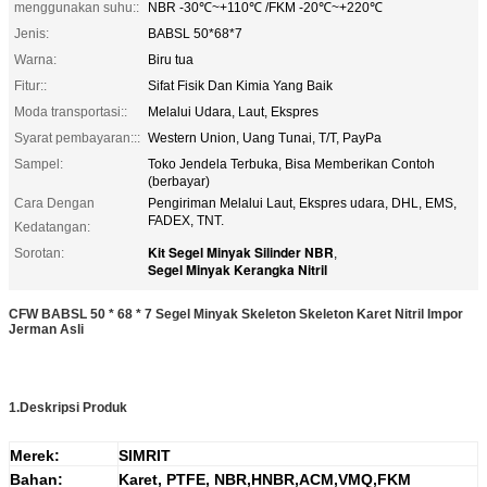
menggunakan suhu::
NBR -30℃~+110℃ /FKM -20℃~+220℃
Jenis:
BABSL 50*68*7
Warna:
Biru tua
Fitur::
Sifat Fisik Dan Kimia Yang Baik
Moda transportasi::
Melalui Udara, Laut, Ekspres
Syarat pembayaran:::
Western Union, Uang Tunai, T/T, PayPa
Sampel:
Toko Jendela Terbuka, Bisa Memberikan Contoh
(berbayar)
Cara Dengan
Pengiriman Melalui Laut, Ekspres udara, DHL, EMS,
FADEX, TNT.
Kedatangan:
Kit Segel Minyak Silinder NBR
Sorotan:
,
Segel Minyak Kerangka Nitril
CFW BABSL 50 * 68 * 7 Segel Minyak Skeleton Skeleton Karet Nitril Impor
Jerman Asli
1.
Deskripsi Produk
Merek:
SIMRIT
Bahan:
Karet, PTFE, N
BR,HNBR,ACM,VMQ,FKM