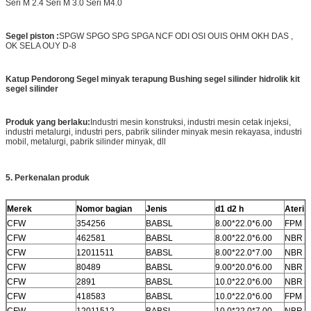
Seri M 2.4 Seri M 3.0 Seri M4.0
Segel piston :
SPGW SPGO SPG SPGA NCF ODI OSI OUIS OHM OKH DAS ,
OK SELA OUY D-8
Katup Pendorong Segel minyak terapung Bushing segel silinder hidrolik kit
segel silinder
Produk yang berlaku:
Industri mesin konstruksi, industri mesin cetak injeksi,
industri metalurgi, industri pers, pabrik silinder minyak mesin rekayasa, industri
mobil, metalurgi, pabrik silinder minyak, dll
5.
Perkenalan produk
Merek
Nomor bagian
Jenis
d1 d2 h
Ateri
CFW
354256
BABSL
8.00*22.0*6.00
FPM
CFW
462581
BABSL
8.00*22.0*6.00
NBR
CFW
12011511
BABSL
8.00*22.0*7.00
NBR
CFW
80489
BABSL
9.00*20.0*6.00
NBR
CFW
2891
BABSL
10.0*22.0*6.00
NBR
CFW
418583
BABSL
10.0*22.0*6.00
FPM
CFW
12011512
BABSL
10.0*22.0*7.00
NBR