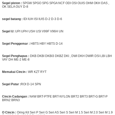
Segel piston :
SPGW SPGO SPG SPGA NCF ODI OSI OUIS OHM OKH DAS ,
OK SELA OUY D-8
segel batang :
IDI IUH ISI IUIS D-2 D-3 D-6
Segel U:
UPI UPH USH USI V99F V96H UN
Segel Penggemar :
HBTS HBY HBTS D-14
Segel Penghapus :
DKB DKBI DKBI3 DKBZ DKI , DWI DKH DWIR DSI LBI LBH
VAY DH ME-2 ME-8
Memakai Cincin :
WR KZT RYT
Segel Putar :
ROI D-14 SPN
Cincin Cadangan :
N4W BRT-PTFE BRT-NYLON BRT2 BRT3 BRT-G BRT-P
BRN2 BRN3
O Cincin :
Oring Kit Seri P Seri G Seri AS Seri S Seri M 1.5 Seri M 2.0 Seri M 1.9