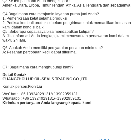
Q3:
Ke tempat mana Anda mengekspor?
Amerika Utara, Eropa, Timur Tengah, Afrika, Asia Tenggara dan sebagainya.
Q4:
Bagaimana cara menjamin layanan purna jual Anda?
1. Pemeriksaan ketat selama produksi
2. Periksa kembali produk sebelum pengiriman untuk memastikan kemasan
kami dalam kondisi baik
Q5: Seberapa cepat saya bisa mendapatkan kutipan?
A: Jika informasi Anda lengkap, kami menawarkan penawaran kami dalam
waktu 24 jam.
Q6: Apakah Anda memiliki persyaratan pesanan minimum?
A: Pesanan percobaan kecil dapat diterima.
Q7: Bagaimana cara menghubungi kami?
Detail Kontak
GUANGZHOU UP OIL-SEALS TRADING CO.,LTD
Kontak person:
Fion Liu
WeChat : +86 13924029131/+13902959131
Whatsapp : +86 13924029131/+13902959131
Kirimkan pertanyaan Anda langsung kepada kami