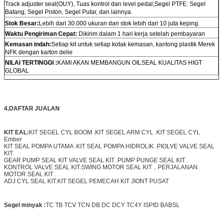
Track adjuster seal(OUY), Tuas kontrol dan level pedal;Segel PTFE: Segel
Batang, Segel Piston, Segel Putar, dan lainnya.
Stok Besar:
Lebih dari 30.000 ukuran dan stok lebih dari 10 juta keping.
Waktu Pengiriman Cepat:
Dikirim dalam 1 hari kerja setelah pembayaran
Kemasan indah:
Setiap kit untuk setiap kotak kemasan, kantong plastik Merek
NFK dengan karton delie
NILAI TERTINGGI :
KAMI AKAN MEMBANGUN OILSEAL KUALITAS HIGT
GLOBAL
4.
DAFTAR JUALAN
KIT EAL:
KIT SEGEL CYL BOOM .KIT SEGEL ARM CYL .KIT SEGEL CYL
Ember
KIT SEAL POMPA UTAMA .KIT SEAL POMPA HIDROLIK .PIOLVE VALVE SEAL
KIT.
GEAR PUMP SEAL KIT VALVE SEAL KIT .PUMP PUNGE SEAL KIT .
KONTROL VALVE SEAL KIT.SWING MOTOR SEAL KIT .. PERJALANAN
MOTOR SEAL KIT .
ADJ CYL SEAL KIT.KIT SEGEL PEMECAH KIT JIONT PUSAT
Segel minyak :
TC TB TCV TCN DB DC DCY TC4Y ISPID BABSL