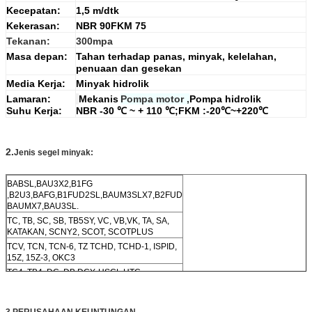
Kecepatan:
1,5 m/dtk
Kekerasan:
NBR 90FKM 75
Tekanan:
300mpa
Masa depan:
Tahan terhadap panas, minyak, kelelahan,
penuaan dan gesekan
Media Kerja:
Minyak hidrolik
Lamaran:
Mekanis
Pompa motor ,
Pompa hidrolik
Suhu Kerja:
NBR -30 ℃ ~ + 110 ℃;FKM :-20℃~+220℃
2.
Jenis segel minyak:
BABSL,BAU3X2,B1FG
,B2U3,BAFG,B1FUD2SL,BAUM3SLX7,B2FUD
BAUMX7,BAU3SL.
TC, TB, SC, SB, TB5SY, VC, VB,VK, TA, SA,
KATAKAN, SCNY2, SCOT, SCOTPLUS
TCV, TCN, TCN-6, TZ TCHD, TCHD-1, ISPID,
15Z, 15Z-3, OKC3
TC4, TB4, DC, DB,DCY, HSCL,HTC
,HTC9L,HTGL,KC, VR, MG,SCJY, SCY, VK
Bahan
: RUBBER VTION SILIKON TEFLONG
HNBR
3.
PERUSAHAAN
KEUNTUNGAN