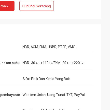
rbaik
Hubungi Sekarang
NBR, ACM, FKM, HNBR, PTFE, VMQ
unakan suhu
NBR -30℃~+110℃ /FKM -20℃~+220℃
Sifat Fisik Dan Kimia Yang Baik
 pembayaran
Western Union, Uang Tunai, T/T, PayPal