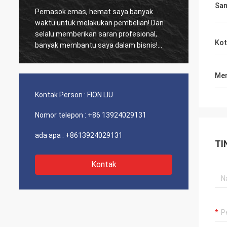
Sa
Pemasok emas, hemat saya banyak
Pelanggan lam
waktu untuk melakukan pembelian! Dan
biasa, Produk 
selalu memberikan saran profesional,
kinerja biaya luar biasa. 
Kot
banyak membantu saya dalam bisnis!
dan servis ya
Terima kasih! Semuanya dalam urutan
sarankan Layak
terbaik, barang-barang berkualitas baik,
Men
pengiriman cepat dan pelayanan yang
sangat baik saya sarankan. Dapat 5
Kontak Person :
FION LIU
bintang! Produk Anda terlihat bagus dan
berkualitas tinggi dan akan menghubungi
Nomor telepon :
+86 13924029131
perusahaan Anda untuk membeli Lebih
Banyak
ada apa :
+8613924029131
TI
Kontak