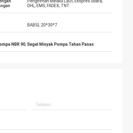
engan
Pengiriman Melalui Laut, Ekspres udara,
angan
DHL, EMS, FADEX, TNT.
barang
iki
BABSL 20*30*7
an.
Pompa NBR 90
,
Segel Minyak Pompa Tahan Panas