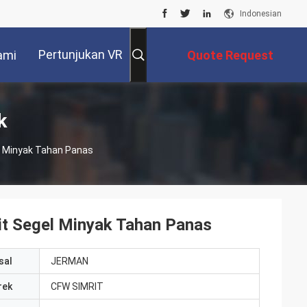
Indonesian
Pertunjukan VR
ami
Quote Request
Suatu
k
l Minyak Tahan Panas
t Segel Minyak Tahan Panas
sal
JERMAN
rek
CFW SIMRIT