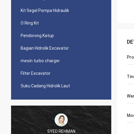
Kit Segel Pompa Hidraulik
O Ring Kit
Pendorong Katup
DE
Bagian Hidrolik Excavator
Pro
mesin turbo charger
Filter Excavator
Tin
Suku Cadang Hidrolik Laut
Wa
Mod
SYED REHMAN
Mutak