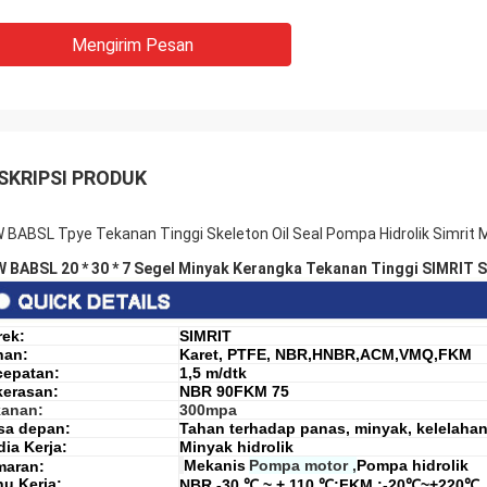
Mengirim Pesan
SKRIPSI PRODUK
 BABSL Tpye Tekanan Tinggi Skeleton Oil Seal Pompa Hidrolik Simrit 
 BABSL 20 * 30 * 7 Segel Minyak Kerangka Tekanan Tinggi SIMRIT
ek:
SIMRIT
han:
Karet, PTFE, N
BR,HNBR,ACM,VMQ,FKM
cepatan:
1,5 m/dtk
kerasan:
NBR 90FKM 75
kanan:
300mpa
sa depan:
Tahan terhadap panas, minyak, kelelaha
ia Kerja:
Minyak hidrolik
Mekanis
Pompa motor ,
Pompa hidrolik
maran:
u Kerja:
NBR -30 ℃ ~ + 110 ℃;FKM :-20℃~+220℃