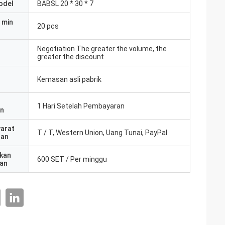
odel
BABSL 20 * 30 * 7
 min
20 pcs
Negotiation The greater the volume, the
greater the discount
Kemasan asli pabrik
1 Hari Setelah Pembayaran
an
yarat
T / T, Western Union, Uang Tunai, PayPal
ran
kan
600 SET / Per minggu
an