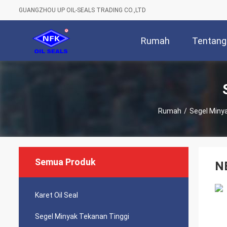
GUANGZHOU UP OIL-SEALS TRADING CO.,LTD
Rumah
Tentang
Rumah
/
Segel Miny
Semua Produk
N
Karet Oil Seal
Segel Minyak Tekanan Tinggi