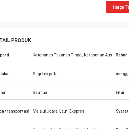
Harga Te
TAIL PRODUK
perti
Ketahanan Tekanan Tinggi, Ketahanan Aus
Bahan
dakan
Segel oli putar
mengg
rna
Biru tua
Fitur
a transportasi
Melalui Udara, Laut, Ekspres
Syarat
ilwa Wilson africa
Carlo