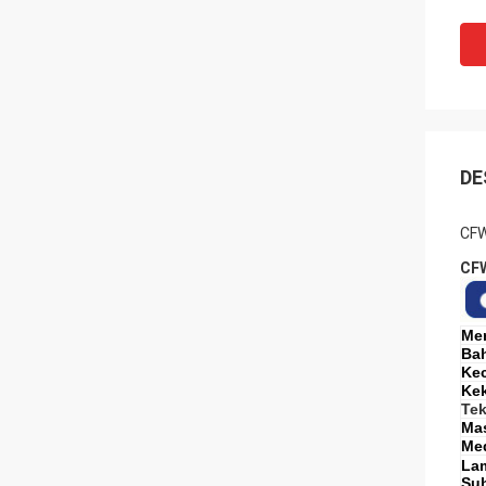
DE
CFW
CFW
Mer
Ba
Ke
Ke
Te
Ma
Med
La
Suh