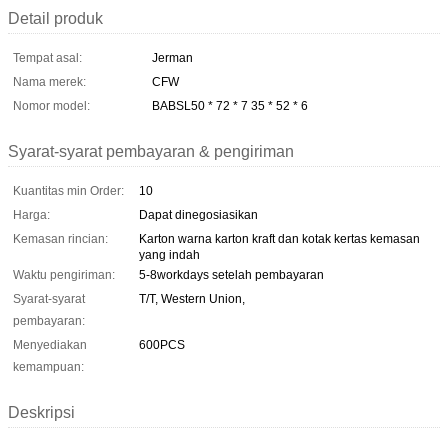
Detail produk
Tempat asal:
Jerman
Nama merek:
CFW
Nomor model:
BABSL50 * 72 * 7 35 * 52 * 6
Syarat-syarat pembayaran & pengiriman
Kuantitas min Order:
10
Harga:
Dapat dinegosiasikan
Kemasan rincian:
Karton warna karton kraft dan kotak kertas kemasan
yang indah
Waktu pengiriman:
5-8workdays setelah pembayaran
Syarat-syarat
T/T, Western Union,
pembayaran:
Menyediakan
600PCS
kemampuan:
Deskripsi