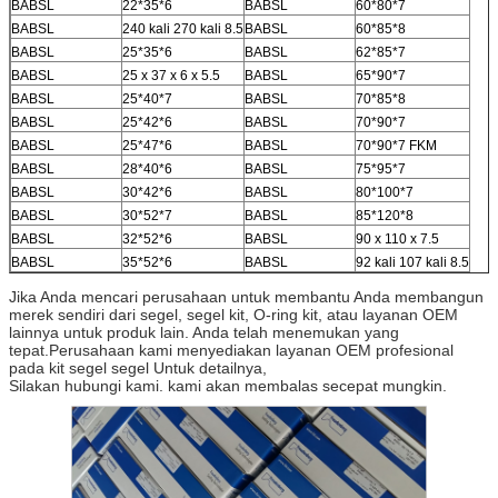
BABSL
22*35*6
BABSL
60*80*7
BABSL
240 kali 270 kali 8.5
BABSL
60*85*8
BABSL
25*35*6
BABSL
62*85*7
BABSL
25 x 37 x 6 x 5.5
BABSL
65*90*7
BABSL
25*40*7
BABSL
70*85*8
BABSL
25*42*6
BABSL
70*90*7
BABSL
25*47*6
BABSL
70*90*7 FKM
BABSL
28*40*6
BABSL
75*95*7
BABSL
30*42*6
BABSL
80*100*7
BABSL
30*52*7
BABSL
85*120*8
BABSL
32*52*6
BABSL
90 x 110 x 7.5
BABSL
35*52*6
BABSL
92 kali 107 kali 8.5
Jika Anda mencari perusahaan untuk membantu Anda membangun
merek sendiri dari segel, segel kit, O-ring kit, atau layanan OEM
lainnya untuk produk lain. Anda telah menemukan yang
tepat.Perusahaan kami menyediakan layanan OEM profesional
pada kit segel segel Untuk detailnya,
Silakan hubungi kami. kami akan membalas secepat mungkin.