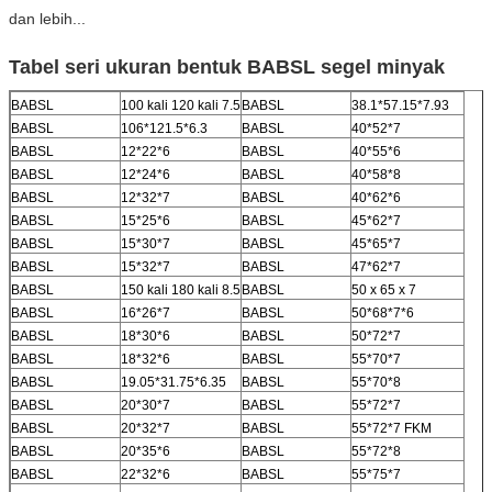
dan lebih...
Tabel seri ukuran bentuk BABSL segel minyak
BABSL
100 kali 120 kali 7.5
BABSL
38.1*57.15*7.93
BABSL
106*121.5*6.3
BABSL
40*52*7
BABSL
12*22*6
BABSL
40*55*6
BABSL
12*24*6
BABSL
40*58*8
BABSL
12*32*7
BABSL
40*62*6
BABSL
15*25*6
BABSL
45*62*7
BABSL
15*30*7
BABSL
45*65*7
BABSL
15*32*7
BABSL
47*62*7
BABSL
150 kali 180 kali 8.5
BABSL
50 x 65 x 7
BABSL
16*26*7
BABSL
50*68*7*6
BABSL
18*30*6
BABSL
50*72*7
BABSL
18*32*6
BABSL
55*70*7
BABSL
19.05*31.75*6.35
BABSL
55*70*8
BABSL
20*30*7
BABSL
55*72*7
BABSL
20*32*7
BABSL
55*72*7 FKM
BABSL
20*35*6
BABSL
55*72*8
BABSL
22*32*6
BABSL
55*75*7