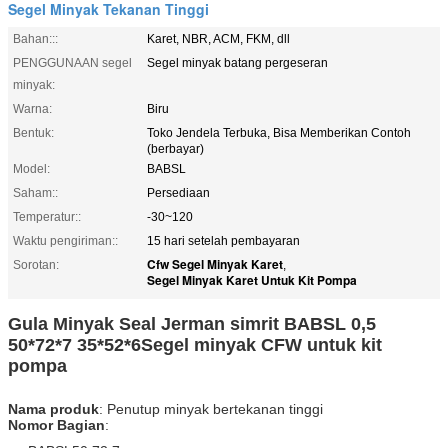
Segel Minyak Tekanan Tinggi
Bahan:::
Karet, NBR, ACM, FKM, dll
PENGGUNAAN segel
Segel minyak batang pergeseran
minyak:
Warna:
Biru
Bentuk:
Toko Jendela Terbuka, Bisa Memberikan Contoh
(berbayar)
Model:
BABSL
Saham::
Persediaan
Temperatur::
-30~120
Waktu pengiriman::
15 hari setelah pembayaran
Cfw Segel Minyak Karet
Sorotan:
,
Segel Minyak Karet Untuk Kit Pompa
Gula Minyak Seal Jerman simrit BABSL 0,5
50*72*7 35*52*6
Segel minyak CFW untuk kit
pompa
Nama produk
: Penutup minyak bertekanan tinggi
Nomor Bagian
: