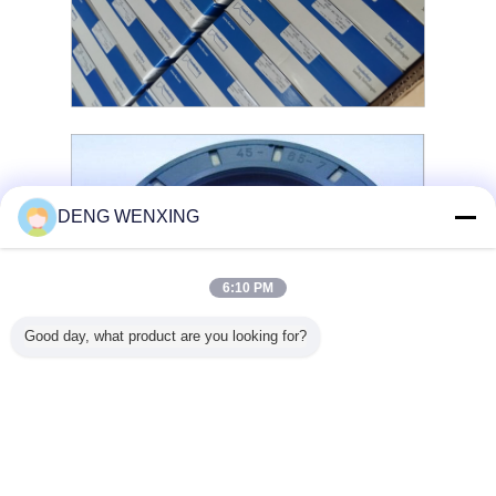
DENG WENXING
6:10 PM
Good day, what product are you looking for?
segel rotary tekanan tinggi
poros segel bibir rotary
Tag:
,
,
segel poros tekanan tinggi